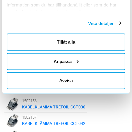
information som du har tillhandahållit eller som de har
samlat in när du har använt deras tjänster.
Liknande artiklar
Visa detaljer
1502152
KABELKLÄMMA TREFOIL CCT023
Tillåt alla
1502153
KABELKLÄMMA TREFOIL CCT028
Anpassa
1502154
KABELKLÄMMA TREFOIL CCT032
Avvisa
1502155
KABELKLÄMMA TREFOIL CCT035
1502156
KABELKLÄMMA TREFOIL CCT038
1502157
KABELKLÄMMA TREFOIL CCT042