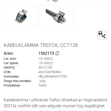
KABELKLÄMMA TREFOIL CCT128
Artnr
1502173
Lev. artnr
151-05022
Lev. typbet
151-05022
UNSPSC
39121705
GTIN
4031026790954
Varumärke
HELLERMANNTYTON
Övriga förp.storlekar
10 st
Produktlinje
Trefoil
Kabelklämma i utförande Trefoil, tillverkad av högkvalitativt
SS316L rostfritt stål som erbjuder mycket hög slagtålighet