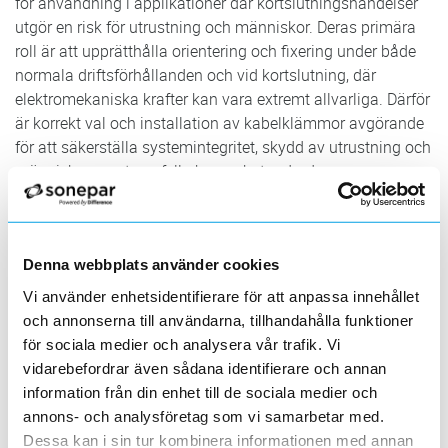
för användning i applikationer där kortslutningshändelser
utgör en risk för utrustning och människor. Deras primära
roll är att upprätthålla orientering och fixering under både
normala driftsförhållanden och vid kortslutning, där
elektromekaniska krafter kan vara extremt allvarliga. Därför
är korrekt val och installation av kabelklämmor avgörande
för att säkerställa systemintegritet, skydd av utrustning och
människor samt uppfylla branschstandarder som
IEC61914, för att säkra din verksamhet.
Denna webbplats använder cookies
Produktegenskaper
Vi använder enhetsidentifierare för att anpassa innehållet
och annonserna till användarna, tillhandahålla funktioner
Material
Rostfritt stål
Omgivningstemperatur under drift
-40...60 °C
för sociala medier och analysera vår trafik. Vi
Godkänd enligt IEC 61914
Ja
vidarebefordrar även sådana identifierare och annan
Antal fastsättningshål
1
information från din enhet till de sociala medier och
Max. kortslutningsström
180 kA
annons- och analysföretag som vi samarbetar med.
Generisk GWP-tot (A1-A3)
10.8621 kg CO2e/ST
Dessa kan i sin tur kombinera informationen med annan