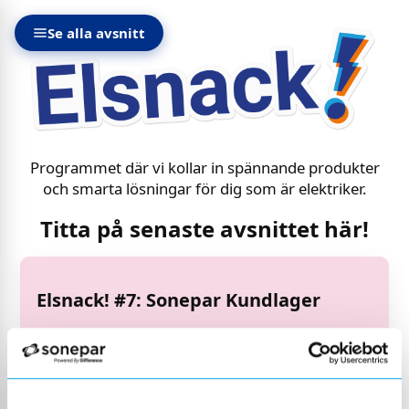
Se alla avsnitt
Programmet där vi kollar in spännande produkter
och smarta lösningar för dig som är elektriker.
Titta på senaste avsnittet här!
Elsnack! #7: Sonepar Kundlager
Vi kollar in Sonepars tjänst Kundlager – en
smart lösning för dig som vill ha rätt material
nära till hands, utan att behöva binda upp eget