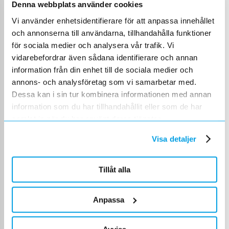
lager eller köra fram och tillbaka till butik. Hur
Denna webbplats använder cookies
funkar det egentligen att ha ett eget
Vi använder enhetsidentifierare för att anpassa innehållet
Soneparlager på kontoret, i servicebilen eller
och annonserna till användarna, tillhandahålla funktioner
direkt ute på bygget? Och hur kan automatisk
för sociala medier och analysera vår trafik. Vi
påfyllning och scanning göra vardagen
vidarebefordrar även sådana identifierare och annan
smidigare för elektriker? Dessutom blir det lite
information från din enhet till de sociala medier och
snedkoppling, tävling och klassiskt Elsnack-kaos
annons- och analysföretag som vi samarbetar med.
i slutet där vi lottar ut en verktygsväska från
Dessa kan i sin tur kombinera informationen med annan
Tradeforce ??
information som du har tillhandahållit eller som de har
samlat in när du har använt deras tjänster.
Produkterna från avsnittet
Visa detaljer
Tillåt alla
Anpassa
1665217
1665639
TAU0002
KABELSAX
KABELS
KUNDLAGER
CC22
0.2-6M