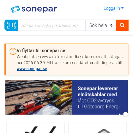
Logga in
Vi flyttar till sonepar.se
Webbplatsen www.elektroskandia.se kommer att stängas
ner 2026-06-30. All trafik kommer därefter att dirigeras till
www.sonepar.se
.