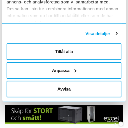
annons- och analysföretag som vi samarbetar med.
Dessa kan i sin tur kombinera informationen med annan
information som du har tillhandahållit eller som de har
samlat in när du har använt deras tjänster.
Visa detaljer
Tillåt alla
Göteborgs konstmuseum - Återbruk av belysningsarmaturer –
hållbart och ekonomiskt
Anpassa
Avvisa