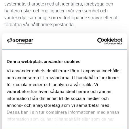
systematiskt arbete med att identifiera, förebygga och
hantera risker och möjligheter i vår verksamhet och
värdekedja, samtidigt som vi fortlöpande strävar efter att
förbättra vår hållbarhetsprestanda.
Som en del i vårt hållbarhetsarbete vill vi föra en löpande
dialog med våra intressenter, för att förstå och hålla oss
uppdaterade om deras krav och förväntningar samt
upprätthålla vår legitimitet och vårt förtroende. Vi jobbar
Denna webbplats använder cookies
aktivt med utbildningar och kompetensutveckling för att
säkerställa efterlevnad av denna policy i vår verksamhet.
Vi använder enhetsidentifierare för att anpassa innehållet
och annonserna till användarna, tillhandahålla funktioner
Vi vill bidra till en positiv samhällsutveckling och vara en
för sociala medier och analysera vår trafik. Vi
långsiktigt värdeskapande och ansvarstagande aktör.
vidarebefordrar även sådana identifierare och annan
Tillsammans med våra intressenter ska vi bygga en
information från din enhet till de sociala medier och
ansvarsfull värdekedja.
annons- och analysföretag som vi samarbetar med.
Dessa kan i sin tur kombinera informationen med annan
Tillämpning och ansvar
information som du har tillhandahållit eller som de har
Denna policy ska vara känd och förstådd av alla
samlat in när du har använt deras tjänster.
medarbetare och externa parter som utför arbete för