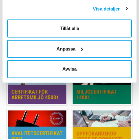
Sonepar Sverige AB:s räkning. Den gäller tills en reviderad
Visa detaljer
version beslutas. Efterlevnaden följs upp genom interna
och externa revisioner.
Tillåt alla
Anders Nordlöw
Anpassa
Verkställande direktör
Avvisa