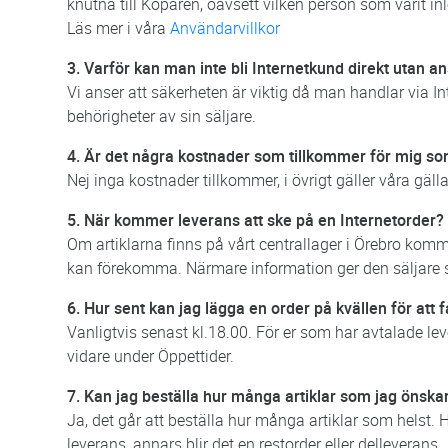
knutna till Köparen, oavsett vilken person som varit i
Läs mer i våra
Användarvillkor
3. Varför kan man inte bli Internetkund direkt utan a
Vi anser att säkerheten är viktig då man handlar via I
behörigheter av sin säljare.
4. Är det några kostnader som tillkommer för mig so
Nej inga kostnader tillkommer, i övrigt gäller våra gäll
5. När kommer leverans att ske på en Internetorder?
Om artiklarna finns på vårt centrallager i Örebro komm
kan förekomma. Närmare information ger den säljare 
6. Hur sent kan jag lägga en order på kvällen för att 
Vanligtvis senast kl.18.00. För er som har avtalade le
vidare under Öppettider.
7. Kan jag beställa hur många artiklar som jag önska
Ja, det går att beställa hur många artiklar som helst.
leverans, annars blir det en restorder eller delleverans.