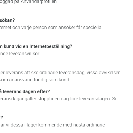
nloggad på Användarprofilen.
nsökan?
nternet och varje person som ansöker får speciella
m kund vid en Internetbeställning?
ande leveransvillkor.
er leverans att ske ordinarie leveransdag, vissa avvikelser
som är ansvarig för dig som kund.
få leverans dagen efter?
veransdagar gäller stopptiden dag före leveransdagen. Se
r?
 Har vi dessa i lager kommer de med nästa ordinarie