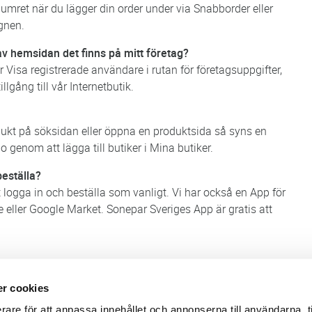
mret när du lägger din order under via Snabborder eller
gnen.
av hemsidan det finns på mitt företag?
 Visa registrerade användare i rutan för företagsuppgifter,
lgång till vår Internetbutik.
dukt på söksidan eller öppna en produktsida så syns en
 genom att lägga till butiker i Mina butiker.
beställa?
tt logga in och beställa som vanligt. Vi har också en App för
 eller Google Market. Sonepar Sveriges App är gratis att
r cookies
Webbshop
Digitala kataloger/ publikatio
rare för att anpassa innehållet och annonserna till användarna, t