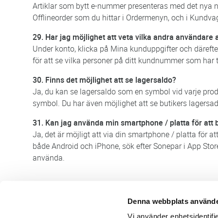
Artiklar som bytt e-nummer presenteras med det nya nu
Offlineorder som du hittar i Ordermenyn, och i Kundva
29. Har jag möjlighet att veta vilka andra användare 
Under konto, klicka på Mina kunduppgifter och därefter
för att se vilka personer på ditt kundnummer som har til
30. Finns det möjlighet att se lagersaldo?
Ja, du kan se lagersaldo som en symbol vid varje pro
symbol. Du har även möjlighet att se butikers lagersado
31. Kan jag använda min smartphone / platta för att 
Ja, det är möjligt att via din smartphone / platta för a
både Android och iPhone, sök efter Sonepar i App Store
använda.
Denna webbplats använde
Butik/Kontakt
Om 
Vi använder enhetsidentifie