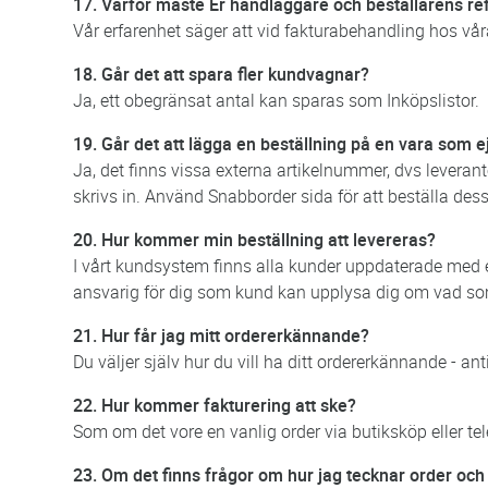
17. Varför måste Er handläggare och beställarens ref
Vår erfarenhet säger att vid fakturabehandling hos vår
18. Går det att spara fler kundvagnar?
Ja, ett obegränsat antal kan sparas som Inköpslistor.
19. Går det att lägga en beställning på en vara som 
Ja, det finns vissa externa artikelnummer, dvs levera
skrivs in. Använd Snabborder sida för att beställa dessa
20. Hur kommer min beställning att levereras?
I vårt kundsystem finns alla kunder uppdaterade med ett
ansvarig för dig som kund kan upplysa dig om vad som 
21. Hur får jag mitt ordererkännande?
Du väljer själv hur du vill ha ditt ordererkännande - ant
22. Hur kommer fakturering att ske?
Som om det vore en vanlig order via butiksköp eller tel
23. Om det finns frågor om hur jag tecknar order och 