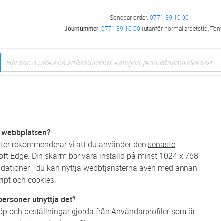
Sonepar order:
0771-39 10 00
Journummer:
0771-39 10 00
(utanför normal arbetstid, Ton
ja webbplatsen?
ster rekommenderar vi att du använder den
senaste
ft Edge. Din skärm bör vara inställd på minst 1024 x 768
ndationer - du kan nyttja webbtjänsterna även med annan
ript och cookies.
a personer utnyttja det?
öp och beställningar gjorda från Användarprofiler som är