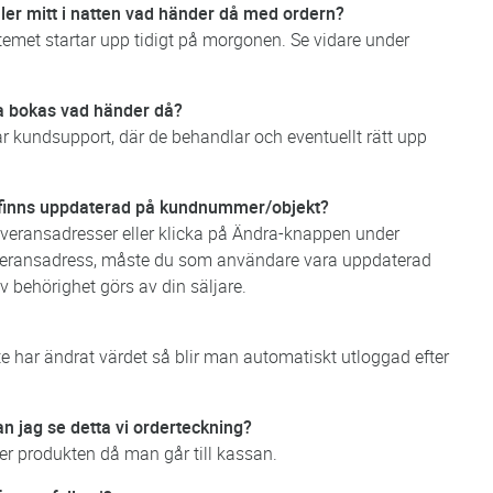
ller mitt i natten vad händer då med ordern?
met startar upp tidigt på morgonen. Se vidare under
a bokas vad händer då?
 kundsupport, där de behandlar och eventuellt rätt upp
om finns uppdaterad på kundnummer/objekt?
everansadresser eller klicka på Ändra-knappen under
leveransadress, måste du som användare vara uppdaterad
 behörighet görs av din säljare.
e har ändrat värdet så blir man automatiskt utloggad efter
n jag se detta vi orderteckning?
er produkten då man går till kassan.