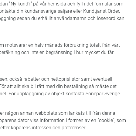
edan "Ny kund?" på vår hemsida och fyll i det formulär som
kontakta din kundansvariga säljare eller Kundtjänst Order,
oggning sedan du erhållit användarnamn och lösenord kan
m motsvarar en halv månads förbrukning totalt från vårt
sberäkning och inte en begränsning i hur mycket du får
ssen, också rabatter och nettoprislistor samt eventuell
ör att allt ska bli rätt med din beställning så måste det
eriel. För uppläggning av objekt kontakta Sonepar Sverige.
er någon annan webbplats som länkats till från denna
parens dator viss information i formen av en ”cookie”, som
fter köparens intressen och preferenser.