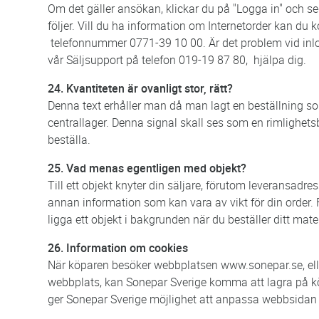
Om det gäller ansökan, klickar du på "Logga in" och s
följer. Vill du ha information om Internetorder kan du 
telefonnummer 0771-39 10 00. Är det problem vid inl
vår Säljsupport på telefon 019-19 87 80, hjälpa dig.
24. Kvantiteten är ovanligt stor, rätt?
Denna text erhåller man då man lagt en beställning so
centrallager. Denna signal skall ses som en rimlighet
beställa.
25. Vad menas egentligen med objekt?
Till ett objekt knyter din säljare, förutom leveransadre
annan information som kan vara av vikt för din order. F
ligga ett objekt i bakgrunden när du beställer ditt mat
26. Information om cookies
När köparen besöker webbplatsen www.sonepar.se, ell
webbplats, kan Sonepar Sverige komma att lagra på kö
ger Sonepar Sverige möjlighet att anpassa webbsidan e