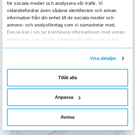
för sociala medier och analysera vår trafik. Vi
Prisvärd plafond för många applikationer.
vidarebefordrar även sådana identifierare och annan
information från din enhet till de sociala medier och
Enzo är en plafond tillverkad för inomhusbruk i både
annons- och analysföretag som vi samarbetar med.
bostäder och offentliga miljöer. Den ger ett jämnt och
Dessa kan i sin tur kombinera informationen med annan
behagligt ljus genom en slitstark PMMA-kupa. Finns i
information som du har tillhandahållit eller som de har
två storlekar och har en färgtemperatur på 3000K. Tack
samlat in när du har använt deras tjänster.
vare IP44-klassning är Enzo även lämplig för fuktiga
miljöer som badrum.
Visa detaljer
Se alla artiklar här >>
Tillåt alla
Läs mer om produkten
Anpassa
Aktuella kampanjer
Avvisa