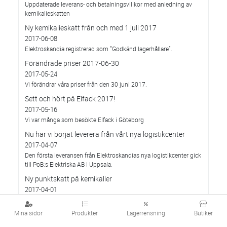
Uppdaterade leverans- och betalningsvillkor med anledning av
kemikalieskatten
Ny kemikalieskatt från och med 1 juli 2017
2017-06-08
Elektroskandia registrerad som ”Godkänd lagerhållare”.
Förändrade priser 2017-06-30
2017-05-24
Vi förändrar våra priser från den 30 juni 2017.
Sett och hört på Elfack 2017!
2017-05-16
Vi var många som besökte Elfack i Göteborg
Nu har vi börjat leverera från vårt nya logistikcenter
2017-04-07
Den första leveransen från Elektroskandias nya logistikcenter gick
till PoB:s Elektriska AB i Uppsala.
Ny punktskatt på kemikalier
2017-04-01
Från den 1 april 2017 kommer en ny punktskatt på kemikalier i
viss elektronik att införas.
Mina sidor
Produkter
Lagerrensning
Butiker
Här presenterar vi tre vinnarna i vår tävling på