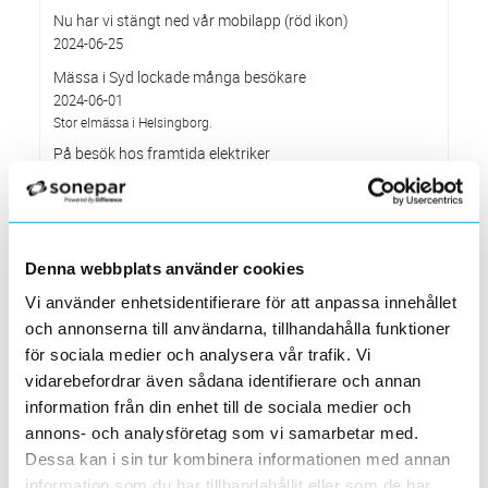
Nu har vi stängt ned vår mobilapp (röd ikon)
2024-06-25
Mässa i Syd lockade många besökare
2024-06-01
Stor elmässa i Helsingborg.
På besök hos framtida elektriker
2024-06-01
Elektroskandia hälsade på hos El & Energiprogrammet vid Tumba
Gymnasium
Värt att veta om... Batterilagring
Denna webbplats använder cookies
2024-06-01
Batterilagring möjliggör att förnybar energi lagras för att
Vi använder enhetsidentifierare för att anpassa innehållet
användas senare.
och annonserna till användarna, tillhandahålla funktioner
Nu inför vi möjligt att använda BankID på
för sociala medier och analysera vår trafik. Vi
elektroskandia.se
vidarebefordrar även sådana identifierare och annan
2024-05-28
information från din enhet till de sociala medier och
Värt att veta om…betalning med vanligt betalkort på
annons- och analysföretag som vi samarbetar med.
laddstationer
Dessa kan i sin tur kombinera informationen med annan
2024-05-01
I alla publika laddstationer som installeras från och med 13 april
information som du har tillhandahållit eller som de har