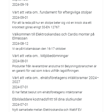
2024-09-19
Värt att veta om…fundament för eftergivliga stolpar
2024-09-01
För att ta reda på hur en stolpe beter sig vid en krock ska ett
krocktest göras enligt SS-EN 12767.
Välkommen till Elektroskandias och Cardis monter på
Elmässan
2024-08-12
Vi se på Kistamässan den 16-17 oktober.
Värt att veta om... Miljöbedömningar
2024-08-01
Produkter från leverantörer anslutna till Belysningsbranschen är
en garanti för vad som krävs utifrån lagstiftningen.
Värt att veta om… elnätsföretagens intäktsramar 2024–
2027
2024-07-01
Ei har fattat beslut om elnätsföretagens intäktsramar
Elbilsladdare kostnadsfritt till dina slutkunder
2024-07-01
Nytt samarbete mellan Elektroskandia och Wattif EV