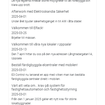
De nya reglerna innebär större möjligheter till att förebygga och
klara upp brott.
Afterwork med Elektroskandia Säkerhet
2025-04-01
Under året bjuder säkerhetsgänget in till AW i åtta städer.
Välkommen till Elfack!
2025-03-25
Biljetter till mässan.
Välkommen till våra nya lokaler i Uppsala!
2025-03-13
Den 7 april hittar du oss på den nya adressen Långtradargatan1A,
Uppsala
Beställ färdigbyggda elcentraler med mobilen!
2025-03-01
E3 Control nu lanserat en app med vilken man kan beställa
färdigbyggda centraler direkt i mobilen.
Värt att veta om... krav på system för
fastighetsautomation och fastighetsstyrning
2025-03-01
Från den 1 januari 2025 gäller ett nytt krav för större
lokalbyggnader.