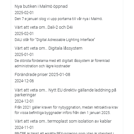
Nya butiken i Malmö öppnad
2025-02-01
Den 7:e januari slog vi upp portarna till vår nya i Malmö.
Värt att veta om…Dali-2 och D4i
2025-02-01
DALI står för ”Digital Adressable Lighting Interface”
Värt att veta om… Digitala låssystem
2025-01-01
De största fördelarna med ett digitalt låssystem är förenklad
administration och lägre kostnader
Förändrade priser 2025-01-08
2024-12-06
Värt att veta om… Nytt EU direktiv gällande laddning på
parkeringar
2024-12-01
Från 2021 gäller kraven för nybyggnation, medan retroaktiva krav
för vissa befintliga byggnader införs från den 1 januari 2025.
Värt att veta om…termoplast som isolation av kablar
2024-11-01
PP-TPE är tänkt att ersätta PEX-isolering som idag är standard i