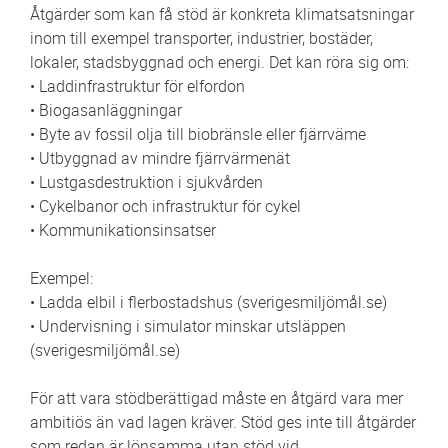
Åtgärder som kan få stöd är konkreta klimatsatsningar
inom till exempel transporter, industrier, bostäder,
lokaler, stadsbyggnad och energi. Det kan röra sig om:
• Laddinfrastruktur för elfordon
• Biogasanläggningar
• Byte av fossil olja till biobränsle eller fjärrväme
• Utbyggnad av mindre fjärrvärmenät
• Lustgasdestruktion i sjukvården
• Cykelbanor och infrastruktur för cykel
• Kommunikationsinsatser
Exempel:
• Ladda elbil i flerbostadshus (sverigesmiljömål.se)
• Undervisning i simulator minskar utsläppen
(sverigesmiljömål.se)
För att vara stödberättigad måste en åtgärd vara mer
ambitiös än vad lagen kräver. Stöd ges inte till åtgärder
som redan är lönsamma utan stöd vid