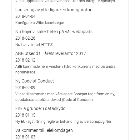
Vi har uppdaterat våra användarvillkor och integritetspolicyn.
Lansering av ytterligare en konfigurator
2018-04-04
Konfigurera Wibe kabelstegar.
Nu höjer vi säkerheten på vår webbplats.
2018-02-26
Nu har vi infört HTTPS.
ABB utsedd till årets leverantör 2017
2018-02-12
ABB kammade hem vinsten i hård konkurrens med tre andra
nominerade.
Ny Code of Conduct
2018-02-09
Vi har tillsammans med våra ägare Sonepar tagit fram en ny,
uppdaterad uppförandekod (Code of Conduct).
Enkla grunder i dataskydd
2018-01-15
Ny EU-lagstiftning reglerar behandling av personuppgifter
Välkommen till Telekomdagen
2018-01-03