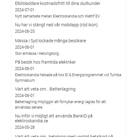
Elbilsladdare kostnadsfritt till dina slutkunder
2024-07-01
Nytt samarbete mellan Elektroskandia och Wattif EV
Nu har vi stängt ned vår mobilapp (röd ikon)
2024-06-25
Mässa i Syd lockade många besökare
2024-06-01
Stor elmässa i Helsingborg.
På besök hos framtida elektriker
2024-06-01
Elektroskandia hälsade på hos El & Energiprogrammet vid Tumba
Gymnasium
Värt att veta om... Batterilagring
2024-06-01
Batterilagring möjliggör att förnybar energi lagras för att
användas senare.
Nu inför vi möjligt att använda BankID på
elektroskandia.se
2024-05-28
Värt att veta om…betalning med vanligt betalkort på