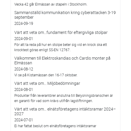
Vecka 42 går Elmässan av stapeln i Stockholm.
Sammanställd kommunikation kring cyberattacken 3-19
september
2024-09-19
Värt att veta om…fundament för eftergivliga stolpar
2024-09-01
För att ta reda på hur en stolpe beter sig vid en krock ska ett
krocktest göras enligt SS-EN 12767.
Välkommen till Elektroskandias och Cardis monter på
Elmässan
2024-08-12
Vi se på Kistamässan den 16-17 oktober.
Värt att veta om... Miljöbedömningar
2024-08-01
Produkter från leverantörer anslutna till Belysningsbranschen är
en garanti för vad som krävs utifrån lagstiftningen.
Värt att veta om… elnätsföretagens intäktsramar 2024–
2027
2024-07-01
Ei har fattat beslut om elnätsföretagens intäktsramar