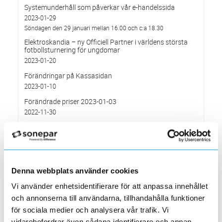
Systemunderhåll som påverkar vår e-handelssida
2023-01-29
Söndagen den 29 januari mellan 16.00 och c:a 18.30
Elektroskandia – ny Officiell Partner i världens största
fotbollsturnering för ungdomar
2023-01-20
Förändringar på Kassasidan
2023-01-10
Förändrade priser 2023-01-03
2022-11-30
Elektroskandia Täby flyttar den 31 oktober
2022-10-27
till nya lokaler i Arninge.
Höjd distributionsavgift från 3:e januari 2023
Denna webbplats använder cookies
2022-10-05
Gäller vitvaror
Vi använder enhetsidentifierare för att anpassa innehållet
Förändrade priser 2022-10-04
och annonserna till användarna, tillhandahålla funktioner
2022-09-04
för sociala medier och analysera vår trafik. Vi
vidarebefordrar även sådana identifierare och annan