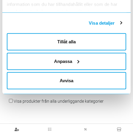
information som du har tillhandahållit eller som de har
samlat in när du har använt deras tjänster.
Visa detaljer
Dimbart
Icke dimbart
Icke dimbart
konstantspänning
konstantspänning
konstanspänning
IP20-IP21
IP20-IP21
IP44-IP68
Tillåt alla
Anpassa
Avvisa
Transformatorer
Visa produkter från alla underliggande kategorier