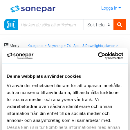
Logga in
Meny
Kategorier
Belysning
74 - Spot- & Downlights, skenor
Drivdon
Visa produkter från alla underliggande kategorier
Denna webbplats använder cookies
Vi använder enhetsidentifierare för att anpassa innehållet
och annonserna till användarna, tillhandahålla funktioner
för sociala medier och analysera vår trafik. Vi
Dimbart
vidarebefordrar även sådana identifierare och annan
konstantström &
Icke dimbart
information från din enhet till de sociala medier och
konstantspänning
Dimbart
konstantsröm
annons- och analysföretag som vi samarbetar med.
Jolly
konstantström
IP20-IP40
Dessa kan i sin tur kombinera informationen med annan