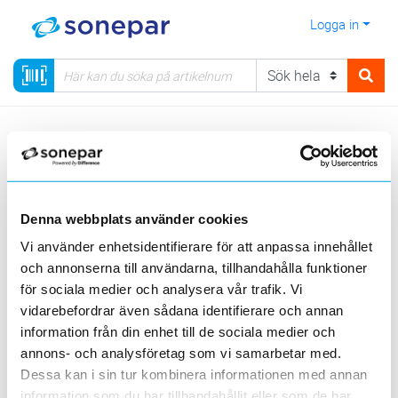
Logga in
Meny
Kategorier
Installationsmateriel
11.1 - Kabelstegar, Trådstegar, Rännor
Denna webbplats använder cookies
Visa produkter från alla underliggande kategorier
Vi använder enhetsidentifierare för att anpassa innehållet
och annonserna till användarna, tillhandahålla funktioner
för sociala medier och analysera vår trafik. Vi
vidarebefordrar även sådana identifierare och annan
information från din enhet till de sociala medier och
annons- och analysföretag som vi samarbetar med.
Kabelstegar
Trådstegar
Rännor
Dessa kan i sin tur kombinera informationen med annan
information som du har tillhandahållit eller som de har