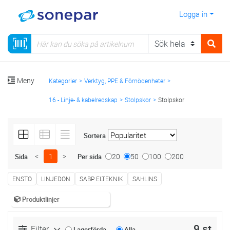
Logga in
Meny
Kategorier
Verktyg, PPE & Förnödenheter
16 - Linje- & kabelredskap
Stolpskor
Stolpskor
Sortera
<
1
>
20
50
100
200
Sida
Per sida
ENSTO
LINJEDON
SABP ELTEKNIK
SAHLINS
Produktlinjer
9 st
Filter
Lagerförda
Alla