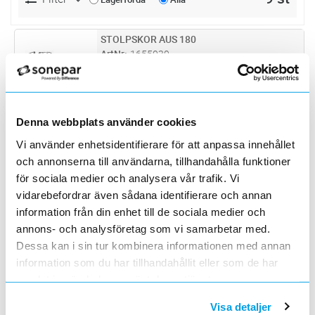
STOLPSKOR AUS 180
Lägg i kundvagn
PR
ArtNr
1655030
Varumärke
LINJEDON
beskrivning saknas
STOLPSKOR AUS 181
Lägg i kundvagn
PR
Denna webbplats använder cookies
ArtNr
1655032
Vi använder enhetsidentifierare för att anpassa innehållet
Varumärke
LINJEDON
och annonserna till användarna, tillhandahålla funktioner
Ställbara fotplattor, ställbara griparmar,
typgodkända, patenterade. Stora griparmen
för sociala medier och analysera vår trafik. Vi
tillverkad av dubbla rör i rostfritt stål, lilla
vidarebefordrar även sådana identifierare och annan
STOLPSKOR EGO-LÄTT
Lägg i kundvagn
PR
griparmen av fjäderstål. Fotplatta av
ArtNr
1655060
information från din enhet till de sociala medier och
förzinkat stål. Remmar av t
...läs mer
Varumärke
ENSTO
annons- och analysföretag som vi samarbetar med.
Tillverkade i aluminium. Skorna kan justeras
Dessa kan i sin tur kombinera informationen med annan
mot bakgrund av aktuell stolstorlek.
information som du har tillhandahållit eller som de har
STOLPSKOR EGO-LÄTT 3TAGG
Lägg i kundvagn
PR
samlat in när du har använt deras tjänster.
ArtNr
1655061
Varumärke
ENSTO
Visa detaljer