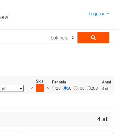
Logga in
val 8)
Sida
Antal
Per sida
<
1
>
20
50
100
200
4 st
4 st