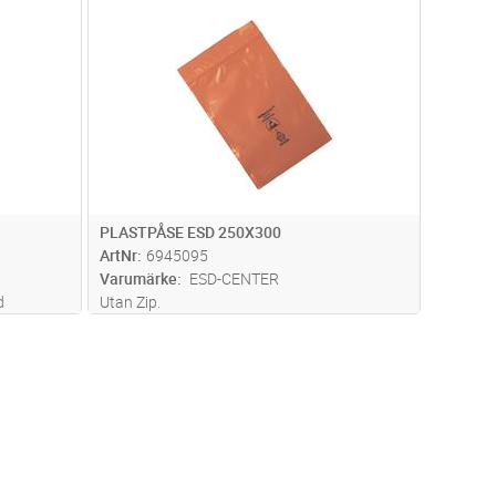
dvagn
Lägg i kundvagn
Antal
ST
PLASTPÅSE ESD 250X300
ArtNr
6945095
Varumärke
ESD-CENTER
d
Utan Zip.