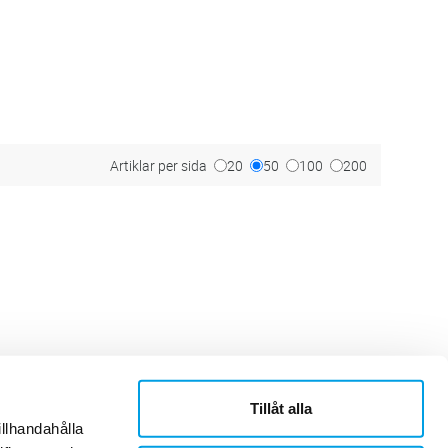
Artiklar per sida
20
50
100
200
Tillåt alla
ner
Om Sonepar
illhandahålla
or
Historik