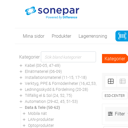
Mina sidor
Produkter
Lagerrensning
Kategorier
Kategorier
Kabel (00-05, 47-49)
Elnätmateriel (06-09)
Installationsmateriel (11-15, 17-18)
Verktyg, PPE & Förnödenheter (16,42,53,94)
Ledningsskydd & Fördelning (20-28)
Tillfällig el & Sol (24, 52, 75)
ESD-CENTER
Automation (29-42, 45, 51-53)
Data & Tele (50-62)
Mobila nät
Filter
LAN-produkter
Optoprodukter