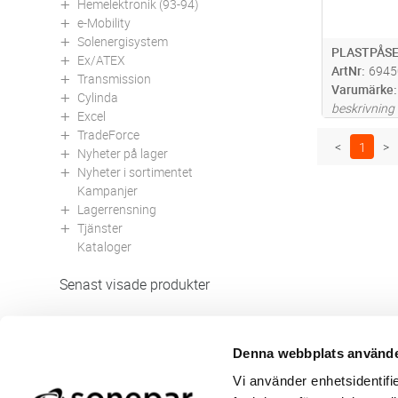
Hemelektronik (93-94)
e-Mobility
Solenergisystem
PLASTPÅSE
Ex/ATEX
ArtNr
6945
Transmission
Varumärke
Cylinda
beskrivning
Excel
TradeForce
<
1
>
Nyheter på lager
Nyheter i sortimentet
Kampanjer
Lagerrensning
Tjänster
Kataloger
Senast visade produkter
Denna webbplats använde
Butik/Kontakt
Om 
Vi använder enhetsidentifie
Felanmälan
Använ