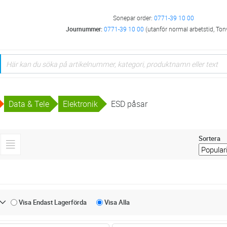
Sonepar order:
0771-39 10 00
Journummer:
0771-39 10 00
(utanför normal arbetstid, Ton
Data & Tele
Elektronik
ESD påsar
Sortera
Visa Endast
Lagerförda
Visa
Alla