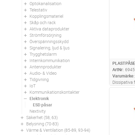
Optokanalisation
Antal
Telestativ
Kopplingsmateriel
Skåp och rack
Aktiva dataprodukter
Strömförsörjning
Överspänningsskydd
Signalering, ljud & ljus
Trygghetslarm
Internkommunikation
PLASTPÅSE
Antennprodukter
ArtNr
6945
Audio- & Video
Varumärke
Tidgivning
Dissipativa 
IoT
Om påsarna 
Kommunikationskontakter
Antal
produkter 
Elektronik
EPA. • Tillv
ESD påsar
Tryckt med
Nextivity
Säkerhet (58, 63)
Belysning (70-83)
Värme & Ventilation (85-89, 93-94)