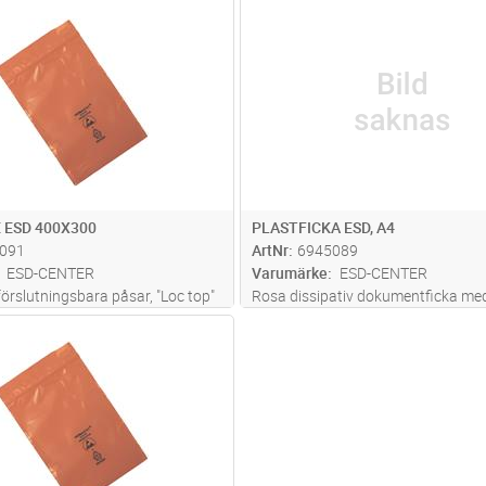
Lägg i kundvagn
Lägg i kun
ST
Antal
ST
 ESD 400X300
PLASTFICKA ESD, A4
091
ArtNr
6945089
ESD-CENTER
Varumärke
ESD-CENTER
förslutningsbara påsar, "Loc top"
Rosa dissipativ dokumentficka me
ska användas för ESD-känsliga
hålslagen kant i A4 storlek
Lägg i kundvagn
ST
måste de endast användas inom
erkad av lågladdande polyeten. •
 varningssym
...läs mer