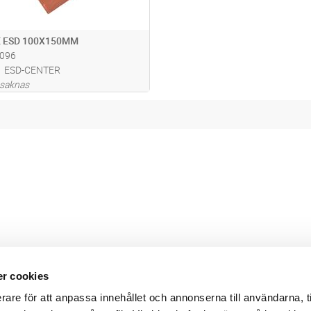
 ESD 100X150MM
096
ESD-CENTER
 saknas
r cookies
Webbshop
Digitala kataloger/ publikatio
rare för att anpassa innehållet och annonserna till användarna, t
darvillkor
Leverans- och betalningsvillk