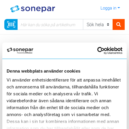
Logga in
Meny
Kategorier
Belysning
79 - Tillbehör & reservdelar
Lysrörs- & lamphållare
Lamphållare
Denna webbplats använder cookies
Sortera
Vi använder enhetsidentifierare för att anpassa innehållet
och annonserna till användarna, tillhandahålla funktioner
<
1
>
20
50
100
200
Sida
Per sida
för sociala medier och analysera vår trafik. Vi
NASC
vidarebefordrar även sådana identifierare och annan
information från din enhet till de sociala medier och
annons- och analysföretag som vi samarbetar med.
1 st
Filter
Lagerförda
Alla
Dessa kan i sin tur kombinera informationen med annan
information som du har tillhandahållit eller som de har