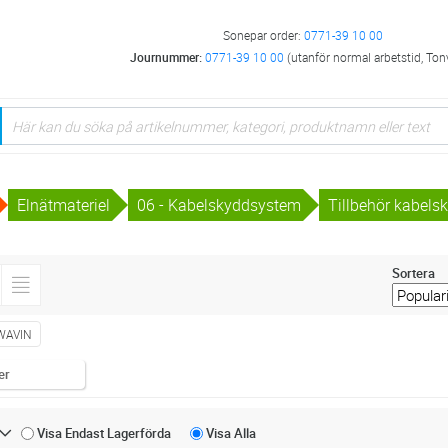
Sonepar order:
0771-39 10 00
Journummer:
0771-39 10 00
(utanför normal arbetstid, Ton
Elnätmateriel
06 - Kabelskyddsystem
Tillbehör kabels
Sortera
WAVIN
er
Visa Endast
Lagerförda
Visa
Alla