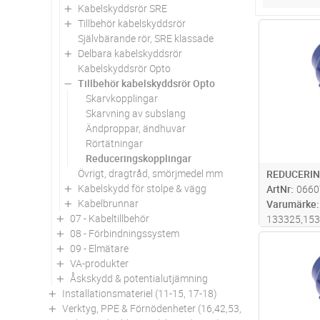
Kabelskyddsrör SRE
Tillbehör kabelskyddsrör
Antal
Självbärande rör, SRE klassade
Delbara kabelskyddsrör
Kabelskyddsrör Opto
Tillbehör kabelskyddsrör Opto
Skarvkopplingar
Skarvning av subslang
Ändproppar, ändhuvar
Rörtätningar
Reduceringskopplingar
Övrigt, dragtråd, smörjmedel mm
REDUCERIN
Kabelskydd för stolpe & vägg
ArtNr
0660
Kabelbrunnar
Varumärke
07 - Kabeltillbehör
133325,15
08 - Förbindningssystem
Antal
09 - Elmätare
VA-produkter
Åskskydd & potentialutjämning
Installationsmateriel (11-15, 17-18)
Verktyg, PPE & Förnödenheter (16,42,53,94)