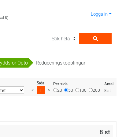
Logga in
val 8)
kyddsrör Opto
Reduceringskopplingar
Sida
Antal
Per sida
<
1
>
20
50
100
200
8 st
8 st