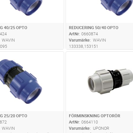
G 40/25 OPTO
REDUCERING 50/40 OPTO
424
ArtNr
0660874
WAVIN
Varumärke
WAVIN
3095
133338,153151
Lägg i kundvagn
Lägg i kun
ST
Antal
ST
G 25/20 OPTO
FÖRMINSKNING OPTORÖR
872
ArtNr
0664110
WAVIN
Varumärke
UPONOR