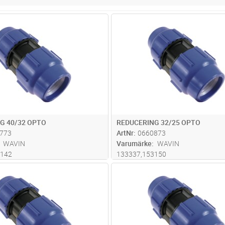
Lägg i kundvagn
Lägg i kun
ST
Antal
ST
G 40/32 OPTO
REDUCERING 32/25 OPTO
773
ArtNr
0660873
WAVIN
Varumärke
WAVIN
3142
133337,153150
Lägg i kundvagn
Lägg i kun
ST
Antal
ST