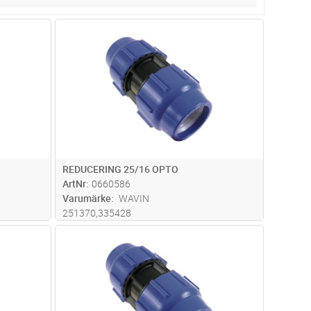
dvagn
Lägg i kundvagn
Antal
ST
REDUCERING 25/16 OPTO
ArtNr
0660586
Varumärke
WAVIN
251370,335428
dvagn
Lägg i kundvagn
Antal
ST