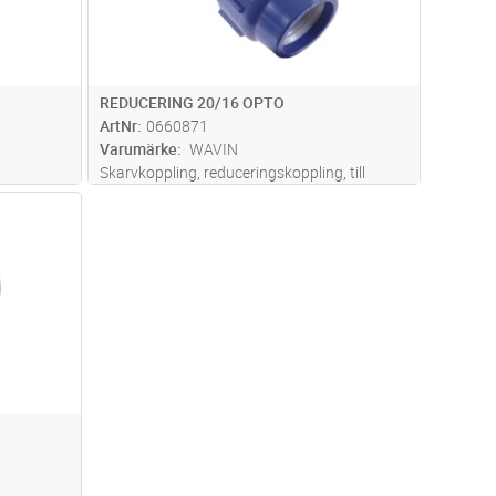
REDUCERING 20/16 OPTO
ArtNr
0660871
Varumärke
WAVIN
Skarvkoppling, reduceringskoppling, till
optorör med ytterdimension 20 som
dvagn
reduceras ner till 16 mm. Trycktäta till 16 bar.
Vid montering är det viktigt att rörändar
klipps rakt av och att man fasar
...läs mer