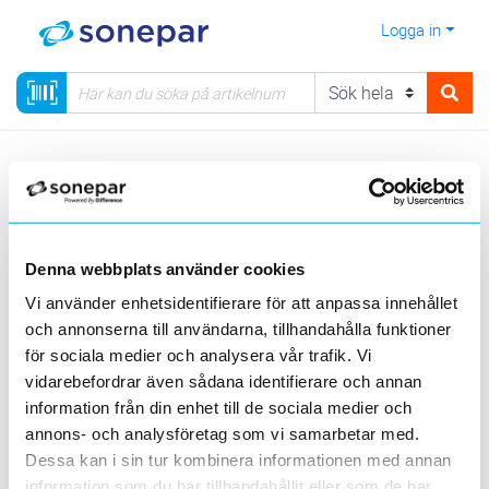
Logga in
Meny
Kategorier
Installationsmateriel
17 - Fastighetsautomation
Bus-system
Wiser
Gateway
Denna webbplats använder cookies
Sortera
Vi använder enhetsidentifierare för att anpassa innehållet
och annonserna till användarna, tillhandahålla funktioner
<
1
>
20
50
100
200
Sida
Per sida
för sociala medier och analysera vår trafik. Vi
vidarebefordrar även sådana identifierare och annan
information från din enhet till de sociala medier och
Produktlinjer
Byggvarubedömning
annons- och analysföretag som vi samarbetar med.
Dessa kan i sin tur kombinera informationen med annan
2 st
Filter
information som du har tillhandahållit eller som de har
Lagerförda
Alla