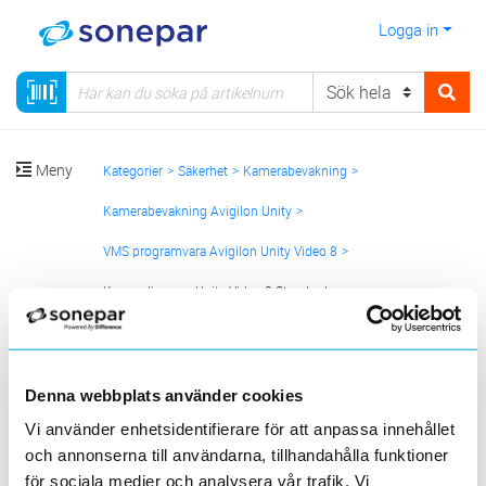
Logga in
Meny
Kategorier
Säkerhet
Kamerabevakning
Kamerabevakning Avigilon Unity
VMS programvara Avigilon Unity Video 8
Kameralicenser Unity Video 8 Standard
Sortera
Denna webbplats använder cookies
<
1
>
20
50
100
200
Sida
Per sida
Vi använder enhetsidentifierare för att anpassa innehållet
och annonserna till användarna, tillhandahålla funktioner
AVIGILON UNITY
för sociala medier och analysera vår trafik. Vi