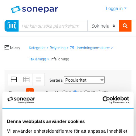
Logga in
Meny
Kategorier
Belysning
75 - Inredningsarmaturer
Tak & vägg
Infälld vägg
Sortera
<
1
>
20
50
100
200
Sida
Per sida
Produktlinjer
Byggvarubedömning
Denna webbplats använder cookies
Vi använder enhetsidentifierare för att anpassa innehållet
5 st
Filter
Lagerförda
Alla