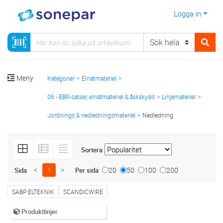
Logga in
Meny
Kategorier
Elnätmateriel
06 - EBR-satser, elnätmateriel & åskskydd
Linjemateriel
Jordnings & nedledningsmateriel
Nedledning
Sortera
<
1
>
20
50
100
200
Sida
Per sida
SABP ELTEKNIK
SCANDICWIRE
Produktlinjer