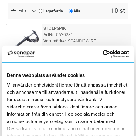
10 st
Filter
Lagerförda
Alla
STOLPSPIK
Lägg i kundvagn
ST
ArtNr
0630281
Varumärke
SCANDICWIRE
Stolpspik
NAJTRÅD ROSTFRI GRÅ
Lägg i kundvagn
M
ArtNr
0630093
Varumärke
SCANDICWIRE
Denna webbplats använder cookies
Plastbelagd rostfri najtråd 1,25 mm grå. 100
Vi använder enhetsidentifierare för att anpassa innehållet
m.
och annonserna till användarna, tillhandahålla funktioner
BÄRTRÅD PLASTAD GRÅ.
Lägg i kundvagn
M
för sociala medier och analysera vår trafik. Vi
ArtNr
0630059
vidarebefordrar även sådana identifierare och annan
Varumärke
SCANDICWIRE
information från din enhet till de sociala medier och
Bärtråd plastad grå 5,2 mm.
annons- och analysföretag som vi samarbetar med.
Dessa kan i sin tur kombinera informationen med annan
BARDUNLÅS FE60
Lägg i kundvagn
ST
ArtNr
0630083
information som du har tillhandahållit eller som de har