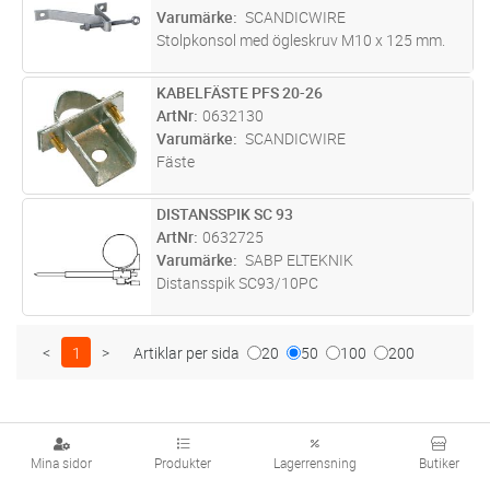
Varumärke
SCANDICWIRE
Stolpkonsol med ögleskruv M10 x 125 mm.
KABELFÄSTE PFS 20-26
Lägg i kundvagn
ST
ArtNr
0632130
Varumärke
SCANDICWIRE
Fäste
DISTANSSPIK SC 93
Lägg i kundvagn
ST
ArtNr
0632725
Varumärke
SABP ELTEKNIK
Distansspik SC93/10PC
<
1
>
Artiklar per sida
20
50
100
200
Mina sidor
Produkter
Lagerrensning
Butiker