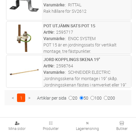
hörnstolpen på F1, S1 eller F3, eller på
Varumärke
RITTAL
sida
...läs mer
Rak hållare för SV2612
POT UTJÄMN SATS POT 15
Lägg i kundvagn
ST
ArtNr
2595717
Varumärke
ENOC SYSTEM
POT 15 är en jordningssats för vertikalt
montage, tre fästpunkter.
JORD KOPPLINGS SKENA 19"
Lägg i kundvagn
ST
ArtNr
2598764
Varumärke
SCHNEIDER ELECTRIC
Jordningsskena för montage i 19" skåp.
Jordningsskenan fästes i ramverket eller 19"
skenorna. Jordningsskenan ansluts med 6,5
mm kabelskor till paneler och gemensam
<
1
>
Artiklar per sida
20
50
100
200
anslutningsjord. Längd 480mm.
Mina sidor
Produkter
Lagerrensning
Butiker