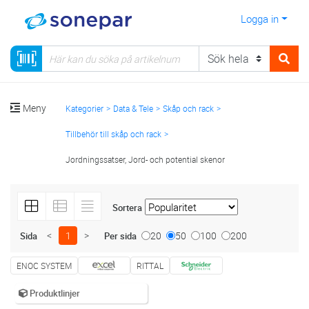
Logga in
Meny
Kategorier
Data & Tele
Skåp och rack
Tillbehör till skåp och rack
Jordningssatser, Jord- och potential skenor
Sortera
<
1
>
20
50
100
200
Sida
Per sida
ENOC SYSTEM
RITTAL
Produktlinjer