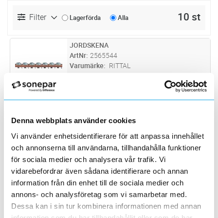
10 st
Filter
Lagerförda
Alla
JORDSKENA
Lägg i kundvagn
ST
ArtNr
2565544
Varumärke
RITTAL
Jordskena av 75 mm² koppar. Levereras i
längd om 2 m med 133 st. enskruvsöverfall.
Kablar med area upp till 25 mm² kan anslutas.
ÖVERFALL DUBBELT 50MM2
Lägg i kundvagn
ST
ArtNr
2565546
Varumärke
RITTAL
Denna webbplats använder cookies
Dubbelöverfall för jordskena.
Vi använder enhetsidentifierare för att anpassa innehållet
och annonserna till användarna, tillhandahålla funktioner
JORDSKENA EB S
Lägg i kundvagn
ST
för sociala medier och analysera vår trafik. Vi
ArtNr
2503743
vidarebefordrar även sådana identifierare och annan
Varumärke
ENOC SYSTEM
information från din enhet till de sociala medier och
Jordskena 3x15 mm. Längd 242 mm. 1 st M6
anslutningspunkt. 10 st M5
annons- och analysföretag som vi samarbetar med.
installationspunkter. 5 HE mellan
Dessa kan i sin tur kombinera informationen med annan
JORDNINGSKIT PATCHPANEL S-ONE
Lägg i kundvagn
FP
infästningspunkter. Kan fästas i hörnstolpen
ArtNr
5126869
information som du har tillhandahållit eller som de har