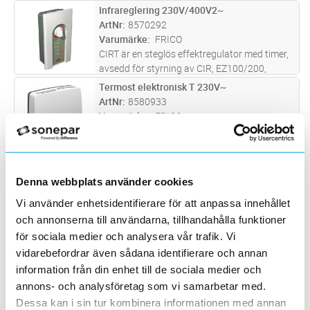
vred och digital display. Modell med synligt
Infrareglering 230V/400V2~
Lägg i kundvagn
ST
vred finns även med brytare samt i 400?
ArtNr
8570292
V.On/off styrning (för tröga system) el
...läs
Varumärke
FRICO
mer
CIRT är en steglös effektregulator med timer,
avsedd för styrning av CIR, EZ100/200,
Thermoplus EC eller HP3/6, främst då de
Termost elektronisk T 230V~
Lägg i kundvagn
ST
används för punkt- eller zonuppvärmning.
ArtNr
8580933
Värmetillskottet ställs in för ön
...läs mer
Varumärke
FRICO
Processorstyrda termostater för
rums-/golvvärmeFinns med dolt eller synligt
vred och digital display. Modell med synligt
Termost elektronisk TK 230V~
Lägg i kundvagn
ST
vred finns även med brytare samt i 400?
ArtNr
8580934
Denna webbplats använder cookies
V.On/off styrning (för tröga system) el
...läs
Varumärke
FRICO
mer
Vi använder enhetsidentifierare för att anpassa innehållet
Processorstyrda termostater för
och annonserna till användarna, tillhandahålla funktioner
rums-/golvvärme.Finns med dolt eller synligt
vred och digital display. Modell med synligt
för sociala medier och analysera vår trafik. Vi
KAPILLÄRRÖRSTERM1901 230/400V~
Lägg i kundvagn
ST
vred finns även med brytare samt i 400?
vidarebefordrar även sådana identifierare och annan
ArtNr
8581022
V.On/off styrning (för tröga system) e
...läs
Varumärke
FRICO
information från din enhet till de sociala medier och
mer
Kapillärrörstermostater för
annons- och analysföretag som vi samarbetar med.
rumsvärme/kyla.Finns med dolt och synligt
Dessa kan i sin tur kombinera informationen med annan