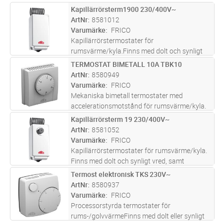
Kapillärrörsterm1900 230/400V~
Lägg i kundvagn
ST
ArtNr
8581012
Varumärke
FRICO
Kapillärrörstermostater för
rumsvärme/kyla.Finns med dolt och synligt
vred, samt reglering i 1 eller 2 steg. KRT2800
TERMOSTAT BIMETALL 10A TBK10
Lägg i kundvagn
ST
reglerar i 2 steg och har justerbar
ArtNr
8580949
temperaturdifferens mellan stegen (1–4
Varumärke
FRICO
grader)
...läs mer
Mekaniska bimetall termostater med
accelerationsmotstånd för rumsvärme/kyla.
CE-märkta.
Kapillärrörsterm 19 230/400V~
Lägg i kundvagn
ST
ArtNr
8581052
Varumärke
FRICO
Kapillärrörstermostater för rumsvärme/kyla.
Finns med dolt och synligt vred, samt
reglering i 1 eller 2 steg. KRT2800 reglerar i 2
Termost elektronisk TKS 230V~
Lägg i kundvagn
ST
steg och har justerbar temperaturdifferens
ArtNr
8580937
mellan stegen (1–4 grader
...läs mer
Varumärke
FRICO
Processorstyrda termostater för
rums-/golvvärmeFinns med dolt eller synligt