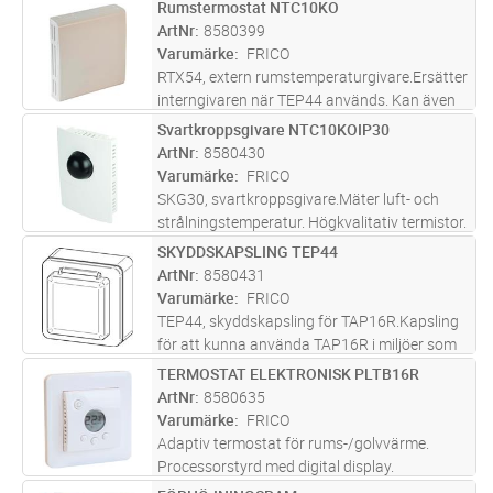
vred. Justerbar temperaturdifferens mellan
Rumstermostat NTC10KO
Lägg i kundvagn
ST
stegen (1–10?grader).
ArtNr
8580399
Sparsänkningsfunktion via externt
Varumärke
FRICO
kopplingsur (1–10?
...läs mer
RTX54, extern rumstemperaturgivare.Ersätter
interngivaren när TEP44 används. Kan även
användas för att få en bättre mätpunkt i
Svartkroppsgivare NTC10KOIP30
Lägg i kundvagn
ST
lokalen när kontrollenheten är placerad så att
ArtNr
8580430
den interna rumstemperatu
...läs mer
Varumärke
FRICO
SKG30, svartkroppsgivare.Mäter luft- och
strålningstemperatur. Högkvalitativ termistor.
NTC10KO. IP30.
SKYDDSKAPSLING TEP44
Lägg i kundvagn
ST
ArtNr
8580431
Varumärke
FRICO
TEP44, skyddskapsling för TAP16R.Kapsling
för att kunna använda TAP16R i miljöer som
kräver IP44. Kombineras med extern
TERMOSTAT ELEKTRONISK PLTB16R
Lägg i kundvagn
ST
rumstemperaturgivare (RTX54) som ersätter
ArtNr
8580635
interngivare.
Varumärke
FRICO
Adaptiv termostat för rums-/golvvärme.
Processorstyrd med digital display.
Förinställda energisparprogram för hem- och