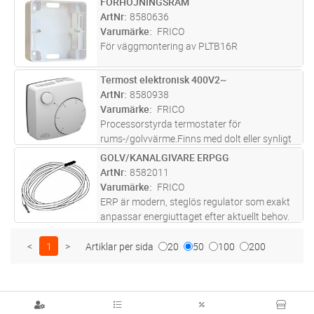
FÖRHÖJNINGSRAM
Lägg i kundvagn
ST
kontorsmiljö. Flera avancerade funktioner
ArtNr
8580636
ingår såsom adaptiv funktion, ventilat
...läs
Varumärke
FRICO
mer
För väggmontering av PLTB16R
Termost elektronisk 400V2~
Lägg i kundvagn
ST
ArtNr
8580938
Varumärke
FRICO
Processorstyrda termostater för
rums-/golvvärme.Finns med dolt eller synligt
vred och digital display. Modell med synligt
GOLV/KANALGIVARE ERPGG
Lägg i kundvagn
ST
vred finns även med brytare samt i 400?
ArtNr
8582011
V.On/off styrning (för tröga system) e
...läs
Varumärke
FRICO
mer
ERP är modern, steglös regulator som exakt
anpassar energiuttaget efter aktuellt behov.
Avsedd för enfas eller tvåfas elvärmare.
Regulatorn ansluts i serie mellan nätet och en
<
1
>
Artiklar per sida
20
50
100
200
elektrisk värmare, t.ex
...läs mer