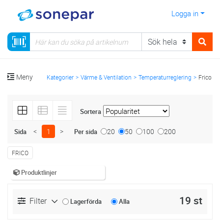
Logga in
Meny
Kategorier
Värme & Ventilation
Temperaturreglering
Frico
Sortera
<
1
>
20
50
100
200
Sida
Per sida
FRICO
Produktlinjer
19 st
Filter
Lagerförda
Alla