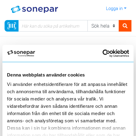
Logga in
Meny
Kategorier
Kabel
05 - Anslutningskabel
Hiss och traverskabel
Denna webbplats använder cookies
Visa produkter från alla underliggande kategorier
Vi använder enhetsidentifierare för att anpassa innehållet
och annonserna till användarna, tillhandahålla funktioner
för sociala medier och analysera vår trafik. Vi
vidarebefordrar även sådana identifierare och annan
information från din enhet till de sociala medier och
annons- och analysföretag som vi samarbetar med.
Halogenfri
PVC flatkabel
Gummiflatkabel
flatkabel
Dessa kan i sin tur kombinera informationen med annan
information som du har tillhandahållit eller som de har