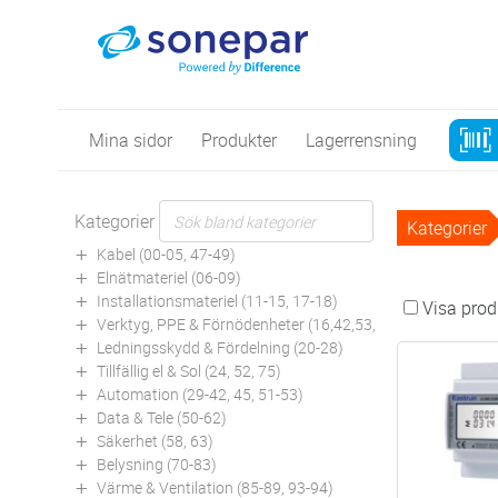
Mina sidor
Produkter
Lagerrensning
Kategorier
Kategorier
Kabel (00-05, 47-49)
Elnätmateriel (06-09)
Installationsmateriel (11-15, 17-18)
Visa produ
Verktyg, PPE & Förnödenheter (16,42,53,94)
Ledningsskydd & Fördelning (20-28)
Tillfällig el & Sol (24, 52, 75)
Automation (29-42, 45, 51-53)
Data & Tele (50-62)
Säkerhet (58, 63)
Belysning (70-83)
Värme & Ventilation (85-89, 93-94)