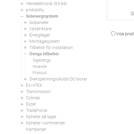
Hemelektronik (93-94)
e-Mobility
S
Solenergisystem
Solpaneler
Växelriktare
Visa produ
Energilager
Montagesystem
Tillbehör för installation
Övriga tillbehör
Sigenergy
Huawei
Fronius
Överspänningsskydd/DC-boxar
Ex/ATEX
Transmission
Cylinda
Excel
TradeForce
Nyheter på lager
Nyheter i sortimentet
Kampanjer