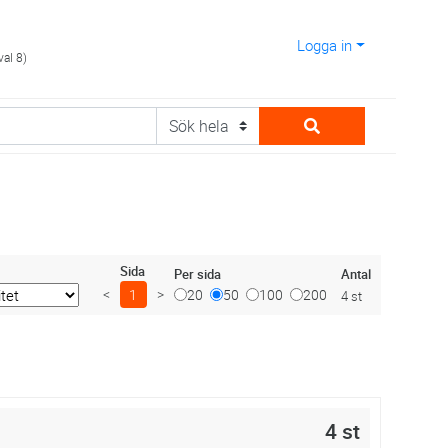
Logga in
val 8)
Sida
Antal
Per sida
<
1
>
20
50
100
200
4 st
4 st