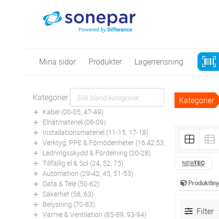
Mina sidor
Produkter
Lagerrensning
Kategorier
Kategorier
Kabel (00-05, 47-49)
Elnätmateriel (06-09)
Installationsmateriel (11-15, 17-18)
Verktyg, PPE & Förnödenheter (16,42,53,94)
Ledningsskydd & Fördelning (20-28)
Tillfällig el & Sol (24, 52, 75)
Automation (29-42, 45, 51-53)
Produktlinj
Data & Tele (50-62)
Säkerhet (58, 63)
Belysning (70-83)
Filter
Värme & Ventilation (85-89, 93-94)