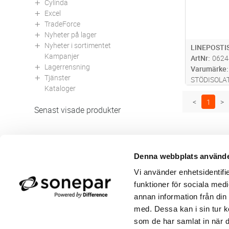
Cylinda
Excel
TradeForce
Nyheter på lager
Nyheter i sortimentet
LINEPOSTI
Kampanjer
ArtNr
0624
Lagerrensning
Varumärke
Tjänster
STÖDISOLAT
Kataloger
<
1
>
Senast visade produkter
Denna webbplats använde
Butik/Kontakt
Om 
Vi använder enhetsidentifie
Felanmälan
Använ
Returer
Integ
funktioner för sociala medi
Beställa PDF fakturor
Öppe
annan information från din
Medgivande kontokort/direktbetalning
Ny k
med. Dessa kan i sin tur k
Frågor & Svar
Våra
som de har samlat in när d