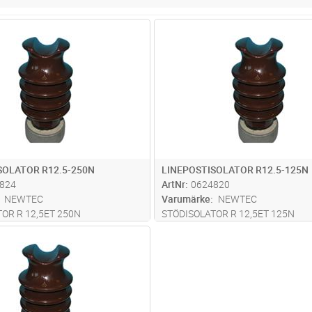
Lägg i kundvagn
Lägg i kun
ST
Antal
ST
SOLATOR R12.5-250N
LINEPOSTISOLATOR R12.5-125N
824
ArtNr
0624820
NEWTEC
Varumärke
NEWTEC
OR R 12,5ET 250N
STÖDISOLATOR R 12,5ET 125N
Lägg i kundvagn
ST