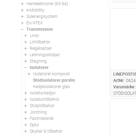
Hemelektronik (93-94)
e-Mobility
Antal
Solenergisystem
Ex/ATEX
Transmission
Linor
Lintillbehör
Regelsatser
Ledningsstolpar
Stagning
Isolatorer
Isolatorer komposit
LINEPOSTI
Stödisolatorer porslin
ArtNr
0624
Kedjeisolatorer glas
Varumärke
Isolatorkedjor
STÖDISOLAT
Isolatortillbehör
Antal
Stolptillbehör
Jordning
Fästmateriel
Opto
Skyltar & tillbehör