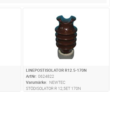
dvagn
Lägg i kundvagn
Antal
ST
LINEPOSTISOLATOR R12.5-170N
ArtNr
0624822
Varumärke
NEWTEC
STÖDISOLATOR R 12,5ET 170N