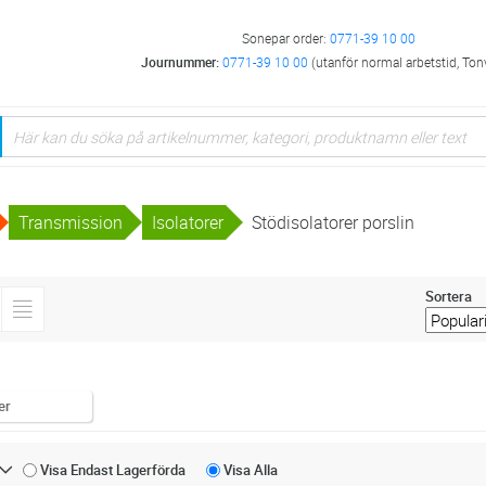
Sonepar order:
0771-39 10 00
Journummer:
0771-39 10 00
(utanför normal arbetstid, Ton
Transmission
Isolatorer
Stödisolatorer porslin
Sortera
er
Visa Endast
Lagerförda
Visa
Alla