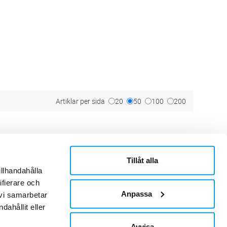
Artiklar per sida
20
50
100
200
Tillåt alla
ner
Om Sonepar
illhandahålla
or
Historik
Kontaktblad
ifierare och
Ledningsgrupp
Anpassa
 vi samarbetar
Hållbarhet
ahållit eller
Jobb & Karriär
Leverantör
Avvisa