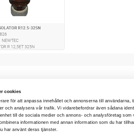
SOLATOR R12.5-325N
826
NEWTEC
OR R 12,5ET 325N
r cookies
Webbshop
Digitala kataloger/ publikatio
rare för att anpassa innehållet och annonserna till användarna, t
darvillkor
Leverans- och betalningsvillk
ritetspolicy
Elektronisk kommunikation
er och analysera vår trafik. Vi vidarebefordrar även sådana ident
ttider
Produktväljare
 enhet till de sociala medier och annons- och analysföretag som
und/användare
ombinera informationen med annan information som du har tillhand
 varumärken
u har använt deras tjänster.