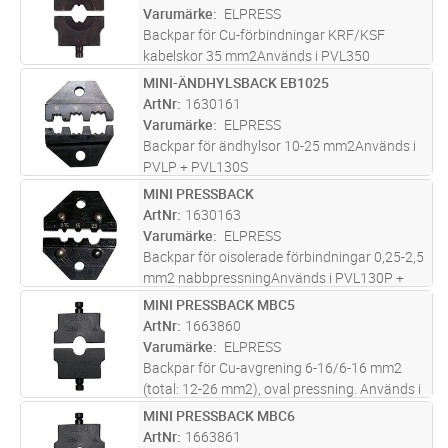
Varumärke
ELPRESS
Backpar för Cu-förbindningar KRF/KSF
kabelskor 35 mm2Används i PVL350
MINI-ÄNDHYLSBACK EB1025
Lägg i kundvagn
ST
ArtNr
1630161
Varumärke
ELPRESS
Backpar för ändhylsor 10-25 mm2Används i
PVLP + PVL130S
MINI PRESSBACK
Lägg i kundvagn
ST
ArtNr
1630163
Varumärke
ELPRESS
Backpar för oisolerade förbindningar 0,25-2,5
mm2 nabbpressningAnvänds i PVL130P +
PVL130S
MINI PRESSBACK MBC5
Lägg i kundvagn
PR
ArtNr
1663860
Varumärke
ELPRESS
Backpar för Cu-avgrening 6-16/6-16 mm2
(total: 12-26 mm2), oval pressning. Används i
PVL350
MINI PRESSBACK MBC6
Lägg i kundvagn
PR
ArtNr
1663861