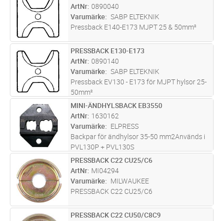
ArtNr
0890040
Varumärke
SABP ELTEKNIK
Pressback E140-E173 MJPT 25 & 50mm²
PRESSBACK E130-E173
Lägg i kundvagn
PR
ArtNr
0890140
Varumärke
SABP ELTEKNIK
Pressback EV130 - E173 för MJPT hylsor 25-
50mm²
MINI-ÄNDHYLSBACK EB3550
Lägg i kundvagn
ST
ArtNr
1630162
Varumärke
ELPRESS
Backpar för ändhylsor 35-50 mm2Används i
PVL130P + PVL130S
PRESSBACK C22 CU25/C6
Lägg i kundvagn
ST
ArtNr
MI04294
Varumärke
MILWAUKEE
PRESSBACK C22 CU25/C6
PRESSBACK C22 CU50/C8C9
Lägg i kundvagn
ST