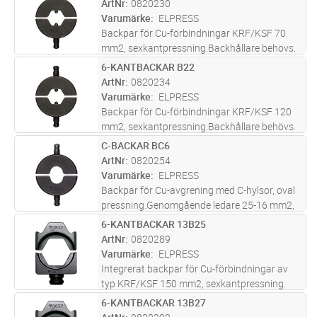
ArtNr
0820230
Varumärke
ELPRESS
Backpar för Cu-förbindningar KRF/KSF 70
mm2, sexkantpressning.Backhållare behövs.
6-KANTBACKAR B22
Lägg i kundvagn
PR
ArtNr
0820234
Varumärke
ELPRESS
Backpar för Cu-förbindningar KRF/KSF 120
mm2, sexkantpressning.Backhållare behövs.
C-BACKAR BC6
Lägg i kundvagn
PR
ArtNr
0820254
Varumärke
ELPRESS
Backpar för Cu-avgrening med C-hylsor, oval
pressning.Genomgående ledare 25-16 mm2,
avgrening 25-16 mm2Backhållare behövs.
6-KANTBACKAR 13B25
Lägg i kundvagn
PR
ArtNr
0820289
Varumärke
ELPRESS
Integrerat backpar för Cu-förbindningar av
typ KRF/KSF 150 mm2, sexkantpressning.
Inga backhållare behövs. 2 pressningar.
6-KANTBACKAR 13B27
Lägg i kundvagn
PR
Används i V1300 systemet