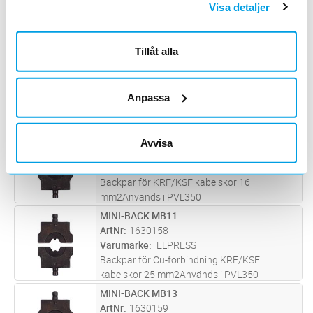
Visa detaljer
Varumärke
ELPRESS
Backpar för oisolerade förbindningar 0,5-6
mm2, rullpressningAnvänds i PVL130P +
Tillåt alla
PVL130S.
MINI-ÄNDHYLSBACK EB4010
Lägg i kundvagn
ST
ArtNr
1630154
Varumärke
ELPRESS
Anpassa
Backpar för ändhylsor 4-10 mm2Används i
PVL130P och PVL130S
MINI-BACK MB9
Lägg i kundvagn
ST
Avvisa
ArtNr
1630157
Varumärke
ELPRESS
Backpar för KRF/KSF kabelskor 16
mm2Används i PVL350
MINI-BACK MB11
Lägg i kundvagn
ST
ArtNr
1630158
Varumärke
ELPRESS
Backpar för Cu-forbindning KRF/KSF
kabelskor 25 mm2Används i PVL350
MINI-BACK MB13
Lägg i kundvagn
ST
ArtNr
1630159