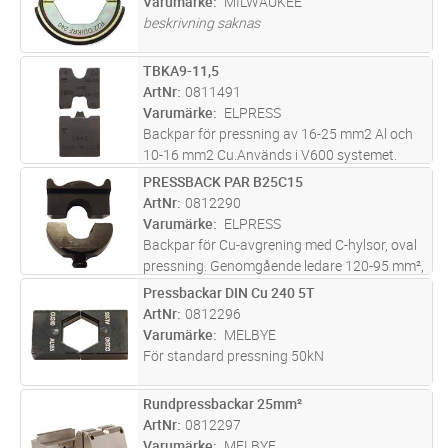
Varumärke
MILWAUKEE
beskrivning saknas
TBKA9-11,5
Lägg i kundvagn
PR
ArtNr
0811491
Varumärke
ELPRESS
Backpar för pressning av 16-25 mm2 Al och
10-16 mm2 Cu.Används i V600 systemet.
PRESSBACK PAR B25C15
Lägg i kundvagn
PR
ArtNr
0812290
Varumärke
ELPRESS
Backpar för Cu-avgrening med C-hylsor, oval
pressning. Genomgående ledare 120-95 mm²,
avgrening 120-25 mm². Inga backhållare
Pressbackar DIN Cu 240 5T
Lägg i kundvagn
ST
behövs.
ArtNr
0812296
Varumärke
MELBYE
För standard pressning 50kN
Rundpressbackar 25mm²
Lägg i kundvagn
ST
ArtNr
0812297
Varumärke
MELBYE