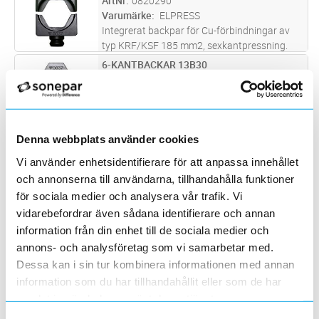
ArtNr
0820290
Varumärke
ELPRESS
Integrerat backpar för Cu-förbindningar av
typ KRF/KSF 185 mm2, sexkantpressning.
Inga backhållare behövs.2 pressningar.
6-KANTBACKAR 13B30
Lägg i kundvagn
PR
Används i V1300 systemet.
ArtNr
0820292
Varumärke
ELPRESS
Pressback, levereras parvis, för Cu-
förbindningar av typ KRF/KSF 240 mm2,
sexkantpressning. Används utan backhållare.
Denna webbplats använder cookies
PRESSBACK E215 MJPT 95-120MM²
Lägg i kundvagn
PR
2 pressningar
ArtNr
0890042
Vi använder enhetsidentifierare för att anpassa innehållet
Varumärke
SABP ELTEKNIK
och annonserna till användarna, tillhandahålla funktioner
Pressback E215 MJPT 95-120mm²
för sociala medier och analysera vår trafik. Vi
vidarebefordrar även sådana identifierare och annan
PRESSBACK 509/510
Lägg i kundvagn
PR
information från din enhet till de sociala medier och
ArtNr
0890052
annons- och analysföretag som vi samarbetar med.
Varumärke
SABP ELTEKNIK
Dessa kan i sin tur kombinera informationen med annan
Pressback 509-510
information som du har tillhandahållit eller som de har
samlat in när du har använt deras tjänster.
MINI-RULLCRIMPSB. RB0560
Lägg i kundvagn
ST
ArtNr
1630153