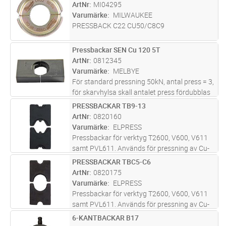
ArtNr
MI04295
Varumärke
MILWAUKEE
PRESSBACK C22 CU50/C8C9
Pressbackar SEN Cu 120 5T
Lägg i kundvagn
ST
ArtNr
0812345
Varumärke
MELBYE
För standard pressning 50kN, antal press = 3,
för skarvhylsa skall antalet press fördubblas
PRESSBACKAR TB9-13
Lägg i kundvagn
PR
ArtNr
0820160
Varumärke
ELPRESS
Pressbackar för verktyg T2600, V600, V611
samt PVL611. Används för pressning av Cu-
förbindningar, sexkantpressning.
PRESSBACKAR TBC5-C6
Lägg i kundvagn
PR
ArtNr
0820175
Varumärke
ELPRESS
Pressbackar för verktyg T2600, V600, V611
samt PVL611. Används för pressning av Cu-
avgreningar med C-hylsor, oval pressning.
6-KANTBACKAR B17
Lägg i kundvagn
PR