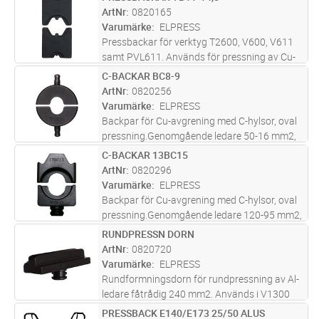
Lägg i kundvagn
PR
behövs. Används i V1300 systemet.
ArtNr
0820165
Varumärke
ELPRESS
Pressbackar för verktyg T2600, V600, V611
samt PVL611. Används för pressning av Cu-
förbindningar, sexkantpressning.
C-BACKAR BC8-9
Lägg i kundvagn
PR
ArtNr
0820256
Varumärke
ELPRESS
Backpar för Cu-avgrening med C-hylsor, oval
pressning.Genomgående ledare 50-16 mm2,
avgrening 50-16 mm2Backhållare behövs.
C-BACKAR 13BC15
Lägg i kundvagn
PR
ArtNr
0820296
Varumärke
ELPRESS
Backpar för Cu-avgrening med C-hylsor, oval
pressning.Genomgående ledare 120-95 mm2,
avgrening 120-25 mm2Inga backhållare
RUNDPRESSN DORN
Lägg i kundvagn
ST
behövs. Används i V1300 systemet
ArtNr
0820720
Varumärke
ELPRESS
Rundformningsdorn för rundpressning av Al-
ledare fåtrådig 240 mm2. Används i V1300
systemet. 2 pressningar.
PRESSBACK E140/E173 25/50 ALUS
Lägg i kundvagn
PR