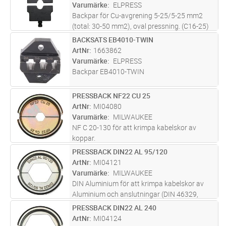
Varumärke
ELPRESS
Backpar för Cu-avgrening 5-25/5-25 mm2
(total: 30-50 mm2), oval pressning. (C16-25)
Används i PVL350
BACKSATS EB4010-TWIN
Lägg i kundvagn
ST
ArtNr
1663862
Varumärke
ELPRESS
Backpar EB4010-TWIN
PRESSBACK NF22 CU 25
Lägg i kundvagn
ST
ArtNr
MI04080
Varumärke
MILWAUKEE
NF C 20-130 för att krimpa kabelskor av
koppar.
PRESSBACK DIN22 AL 95/120
Lägg i kundvagn
ST
ArtNr
MI04121
Varumärke
MILWAUKEE
DIN Aluminium för att krimpa kabelskor av
Aluminium och anslutningar (DIN 46329,
46267 Part 1 och 2, DIN EN 50182).
PRESSBACK DIN22 AL 240
Lägg i kundvagn
ST
ArtNr
MI04124