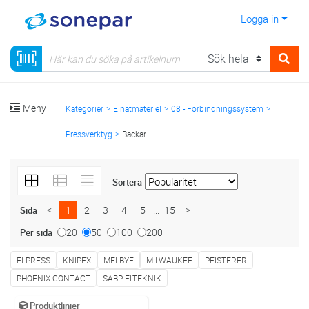
Logga in
Meny
Kategorier
Elnätmateriel
08 - Förbindningssystem
Pressverktyg
Backar
Sortera
<
1
2
3
4
5
...
15
>
Sida
20
50
100
200
Per sida
ELPRESS
KNIPEX
MELBYE
MILWAUKEE
PFISTERER
PHOENIX CONTACT
SABP ELTEKNIK
Produktlinjer