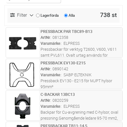
738 st
Filter
Lagerförda
Alla
PRESSBACK PAR TBC89-B13
Lägg i kundvagn
PR
ArtNr
0812358
Varumärke
ELPRESS
Pressbackar för verktyg T2600, V600, V611
samt PVL611. Ovalt urtag används för
pressning av Cu-avgreningar med C-hylsor,
PRESSBACK EV130-E215
Lägg i kundvagn
PR
oval pressning. Det andra urtaget används för
ArtNr
0890142
pressning av Cu-förbindningar, s
...läs mer
Varumärke
SABP ELTEKNIK
Pressback EV130 - E215 för MJPT hylsor
95mm²
C-BACKAR 13BC13
Lägg i kundvagn
PR
ArtNr
0820259
Varumärke
ELPRESS
Backpar för Cu-avgrening med C-hylsor, oval
pressning.Genomgående ledare 95-70 mm2,
avgrening 95-25 mm2Inga backhållare
PRESSBACKAR TB11-14,5