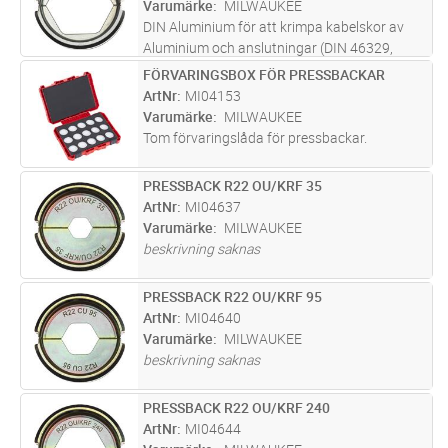
Varumärke
MILWAUKEE
DIN Aluminium för att krimpa kabelskor av
Aluminium och anslutningar (DIN 46329,
46267 Part 1 och 2, DIN EN 50182).
FÖRVARINGSBOX FÖR PRESSBACKAR
Lägg i kundvagn
ST
ArtNr
MI04153
Varumärke
MILWAUKEE
Tom förvaringslåda för pressbackar.
PRESSBACK R22 OU/KRF 35
Lägg i kundvagn
ST
ArtNr
MI04637
Varumärke
MILWAUKEE
beskrivning saknas
PRESSBACK R22 OU/KRF 95
Lägg i kundvagn
ST
ArtNr
MI04640
Varumärke
MILWAUKEE
beskrivning saknas
PRESSBACK R22 OU/KRF 240
Lägg i kundvagn
ST
ArtNr
MI04644