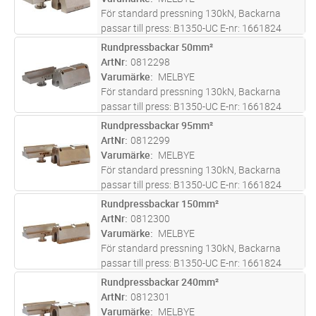
För standard pressning 130kN, Backarna
passar till press: B1350-UC E-nr: 1661824
HT131-UC E-nr: 1661813. Eller press med
Rundpressbackar 50mm²
Lägg i kundvagn
ST
presshuvud typ RHU131C
ArtNr
0812298
Varumärke
MELBYE
För standard pressning 130kN, Backarna
passar till press: B1350-UC E-nr: 1661824
HT131-UC E-nr: 1661813. Eller press med
Rundpressbackar 95mm²
Lägg i kundvagn
ST
presshuvud typ RHU131C
ArtNr
0812299
Varumärke
MELBYE
För standard pressning 130kN, Backarna
passar till press: B1350-UC E-nr: 1661824
HT131-UC E-nr: 1661813. Eller press med
Rundpressbackar 150mm²
Lägg i kundvagn
ST
presshuvud typ RHU131C
ArtNr
0812300
Varumärke
MELBYE
För standard pressning 130kN, Backarna
passar till press: B1350-UC E-nr: 1661824
HT131-UC E-nr: 1661813. Eller press med
Rundpressbackar 240mm²
Lägg i kundvagn
ST
presshuvud typ RHU131C
ArtNr
0812301
Varumärke
MELBYE