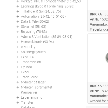
Verktyg, PPE & Förnödenheter (16,42,53,94)
Ledningsskydd & Fördelning (20-28)
Tillfällig el & Sol (24, 52, 75)
BRICKA FBB
Automation (29-42, 45, 51-53)
ArtNr
1532
Data & Tele (50-62)
Varumärke
Säkerhet (58, 63)
Fjäderbrick
Belysning (70-83)
viss låsnin
Värme & Ventilation (85-89, 93-94)
Antal
uppkommer 
Hemelektronik (93-94)
låsbrickan 
e-Mobility
underlaget.
Solenergisystem
Ex/ATEX
Transmission
Cylinda
Excel
TradeForce
Nyheter på lager
BRICKA FBB
Nyheter i sortimentet
ArtNr
1532
Kampanjer
Varumärke
Lagerrensning
Avsedd för 
Tjänster
förbandet 
Kataloger