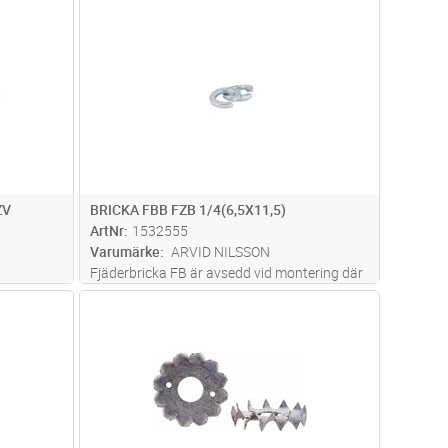
dvagn
Lägg i kundvagn
Antal
FP
ZV
BRICKA FBB FZB 1/4(6,5X11,5)
ArtNr
1532555
Varumärke
ARVID NILSSON
Fjäderbricka FB är avsedd vid montering där
viss låsning av förbandet önskas. Låsningen
dvagn
Lägg i kundvagn
Antal
FP
uppkommer genom den friktion som
låsbrickan skapar mellan skruvskallen och
underlaget.