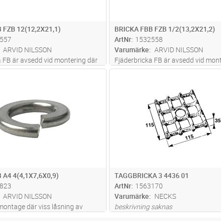
 FZB 12(12,2X21,1)
BRICKA FBB FZB 1/2(13,2X21,2)
557
ArtNr
1532558
ARVID NILSSON
Varumärke
ARVID NILSSON
a FB är avsedd vid montering där
Fjäderbricka FB är avsedd vid mont
g av förbandet önskas. Låsningen
viss låsning av förbandet önskas. 
Lägg i kundvagn
Lägg i kun
FP
Antal
ST
genom den friktion som
uppkommer genom den friktion s
skapar mellan skruvskallen och
låsbrickan skapar mellan skruvskal
underlaget.
 A4 4(4,1X7,6X0,9)
TAGGBRICKA 3 4436 01
823
ArtNr
1563170
ARVID NILSSON
Varumärke
NECKS
montage där viss låsning av
beskrivning saknas
önskas. Låsningen uppkommer