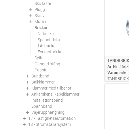
Skivfäste
Antal
Plugg
Skruv
Mutter
Brickor
Nitbricka
Spännbricka
Låsbricka
Fyrkantbricka
Spik
TANDBRICK
Gängad stång
ArtNr
1563
Popnit
Varumärke
Buntband
TANDBRICK
Balkklammer
Klammer med tillbehör
Antal
Ankarskena, kabelklammer
Installationsband
Spännband
Vajerupphängning
17 - Fastighetsautomation
18 - Strömställarsystem