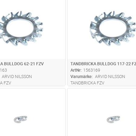
Lägg i kundvagn
Lägg i kun
ST
Antal
ST
A BULLDOG 62-21 FZV
TANDBRICKA BULLDOG 117-22 F
163
ArtNr
1563169
ARVID NILSSON
Varumärke
ARVID NILSSON
A FZV
TANDBRICKA FZV
Lägg i kundvagn
Lägg i kun
FP
Antal
FP