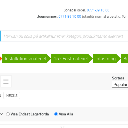
Sonepar order:
0771-39 10 00
Journummer:
0771-39 10 00
(utanför normal arbetstid, Ton
Installationsmateriel
15 - Fästmateriel
Infästning
Br
Sortera
N
NECKS
Visa Endast
Lagerförda
Visa
Alla