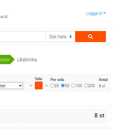
Logga in
val 8)
ickor
Låsbricka
Sida
Antal
Per sida
<
1
>
20
50
100
200
8 st
8 st