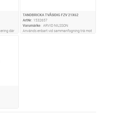
TANDBRICKA TVÅSIDIG FZV 21X62
ArtNr
1532657
Varumärke
ARVID NILSSON
ering där
Används enbart vid sammanfogning trä mot
Låsningen
trä.
dvagn
om
len och