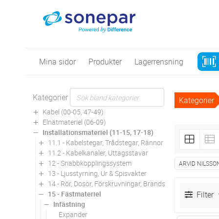
Mina sidor
Produkter
Lagerrensning
Kategorier
Kategorier
Kabel (00-05, 47-49)
Elnätmateriel (06-09)
Installationsmateriel (11-15, 17-18)
11.1 - Kabelstegar, Trådstegar, Rännor
11.2 - Kabelkanaler, Uttagsstavar
12 - Snabbkopplingssystem
ARVID NILSSO
13 - Ljusstyrning, Ur & Spisvakter
14 - Rör, Dosor, Förskruvningar, Brandskydd
15 - Fästmateriel
Filter
Infästning
Expander