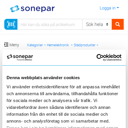
Logga in
Meny
Kategorier
Hemelektronik
Städprodukter
Våtdammsugare
Sortera
Denna webbplats använder cookies
Vi använder enhetsidentifierare för att anpassa innehållet
<
1
>
20
50
100
200
Sida
Per sida
och annonserna till användarna, tillhandahålla funktioner
MILWAUKEE
för sociala medier och analysera vår trafik. Vi
vidarebefordrar även sådana identifierare och annan
information från din enhet till de sociala medier och
3 st
Filter
Lagerförda
Alla
annons- och analysföretag som vi samarbetar med.
Dessa kan i sin tur kombinera informationen med annan