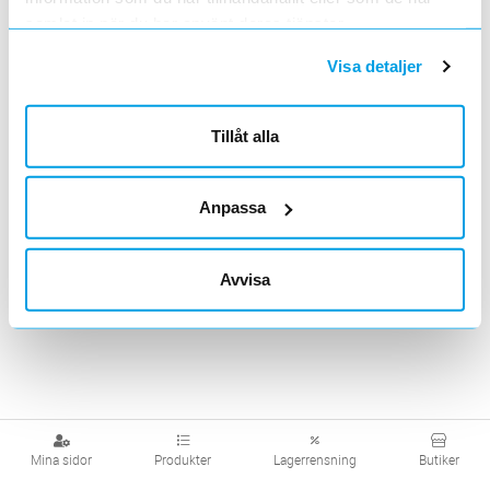
samlat in när du har använt deras tjänster.
Visa detaljer
Reservkraft,
Efterlysande
Batterier
skyltar
Tillbehör
Tillåt alla
Visa produkter från alla underliggande kategorier
Anpassa
Avvisa
Mina sidor
Produkter
Lagerrensning
Butiker