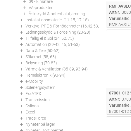
09 - Elmätare
RMF AVSLU
VA-produkter
ArtNr
U080
Åskskydd & potentialutjämning
Varumärke
Installationsmateriel (11-15, 17-18)
RMF AVSLU
Verktyg, PPE & Förnödenheter (16,42,53,94)
Ledningsskydd & Fördelning (20-28)
Antal
Tillfällig el & Sol (24, 52, 75)
Automation (29-42, 45, 51-53)
Data & Tele (50-62)
Säkerhet (58, 63)
Belysning (70-83)
Värme & Ventilation (85-89, 93-94)
Hemelektronik (93-94)
e-Mobility
Solenergisystem
87001-012 
Ex/ATEX
ArtNr
U700
Transmission
Varumärke
Cylinda
87001-012 
Excel
TradeForce
Antal
Nyheter på lager
Nyheter i sortimentet