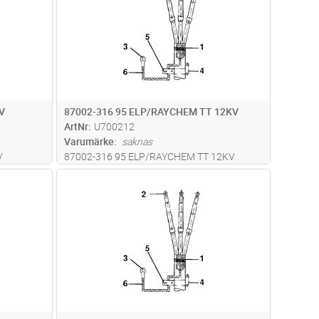
V
87002-316 95 ELP/RAYCHEM TT 12KV
ArtNr
U700212
Varumärke
saknas
V
87002-316 95 ELP/RAYCHEM TT 12KV
dvagn
Lägg i kundvagn
Antal
ST