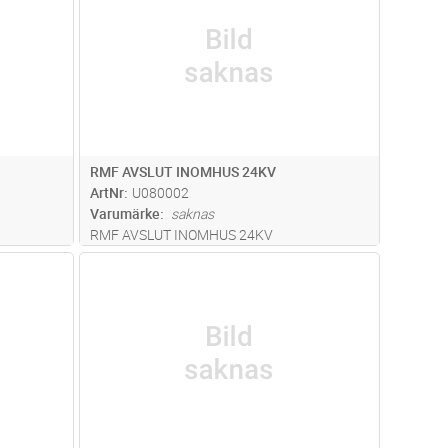
RMF AVSLUT INOMHUS 24KV
ArtNr
U080002
Varumärke
saknas
RMF AVSLUT INOMHUS 24KV
dvagn
Lägg i kundvagn
Antal
ST