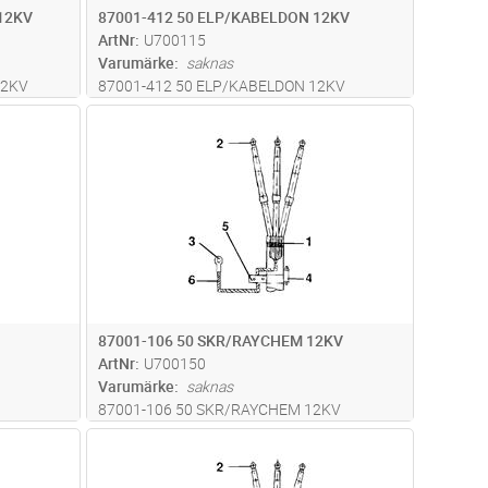
12KV
87001-412 50 ELP/KABELDON 12KV
ArtNr
U700115
Varumärke
saknas
12KV
87001-412 50 ELP/KABELDON 12KV
dvagn
Lägg i kundvagn
Antal
ST
87001-106 50 SKR/RAYCHEM 12KV
ArtNr
U700150
Varumärke
saknas
87001-106 50 SKR/RAYCHEM 12KV
dvagn
Lägg i kundvagn
Antal
ST