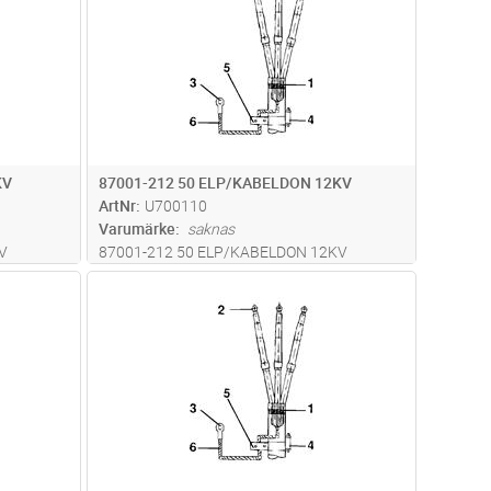
KV
87001-212 50 ELP/KABELDON 12KV
ArtNr
U700110
Varumärke
saknas
V
87001-212 50 ELP/KABELDON 12KV
dvagn
Lägg i kundvagn
Antal
ST