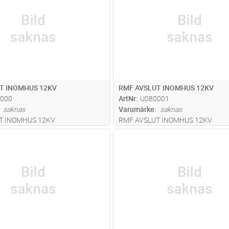
T INOMHUS 12KV
RMF AVSLUT INOMHUS 12KV
000
ArtNr
U080001
saknas
Varumärke
saknas
T INOMHUS 12KV
RMF AVSLUT INOMHUS 12KV
Lägg i kundvagn
Lägg i kun
ST
Antal
ST