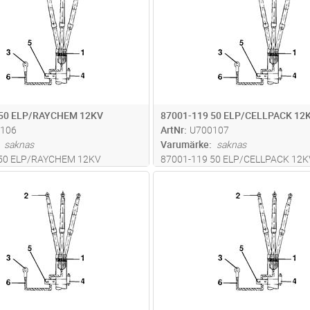
 50 ELP/RAYCHEM 12KV
87001-119 50 ELP/CELLPACK 12
106
ArtNr
U700107
saknas
Varumärke
saknas
 50 ELP/RAYCHEM 12KV
87001-119 50 ELP/CELLPACK 12K
Lägg i kundvagn
Lägg i kun
ST
Antal
ST