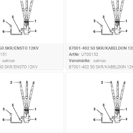
 50 SKR/ENSTO 12KV
87001-402 50 SKR/KABELDON 1
151
ArtNr
U700152
saknas
Varumärke
saknas
 50 SKR/ENSTO 12KV
87001-402 50 SKR/KABELDON 12
Lägg i kundvagn
Lägg i kun
ST
Antal
ST