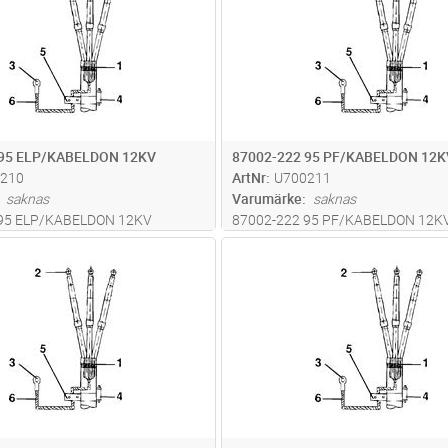
 95 ELP/KABELDON 12KV
87002-222 95 PF/KABELDON 12K
210
ArtNr
U700211
saknas
Varumärke
saknas
 95 ELP/KABELDON 12KV
87002-222 95 PF/KABELDON 12K
Lägg i kundvagn
Lägg i kun
ST
Antal
ST