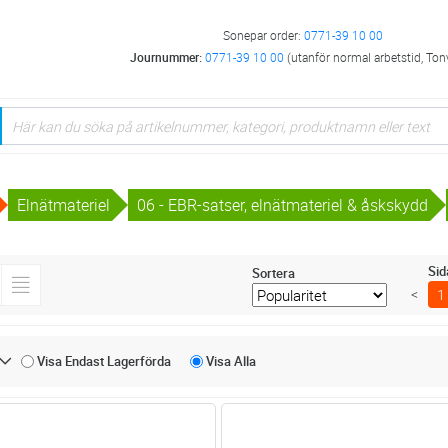
Sonepar order:
0771-39 10 00
Journummer:
0771-39 10 00
(utanför normal arbetstid, Ton
Elnätmateriel
06 - EBR-satser, elnätmateriel & åskskydd
Sid
Sortera
<
1
Visa Endast
Lagerförda
Visa
Alla
Lägg i kundvagn
Lägg i kun
ST
Antal
ST