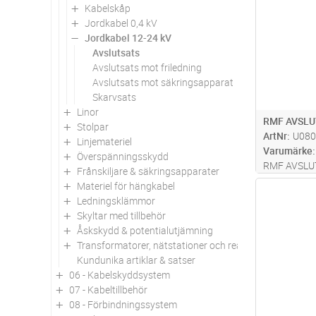
Kabelskåp
Jordkabel 0,4 kV
Jordkabel 12-24 kV
Avslutsats
Avslutsats mot friledning
Avslutsats mot säkringsapparat
Skarvsats
Linor
RMF AVSLU
Stolpar
ArtNr
U080
Linjemateriel
Varumärke
Överspänningsskydd
RMF AVSLU
Frånskiljare & säkringsapparater
Materiel för hängkabel
Antal
Ledningsklämmor
Skyltar med tillbehör
Åskskydd & potentialutjämning
Transformatorer, nätstationer och reaktorer
Kundunika artiklar & satser
06 - Kabelskyddsystem
07 - Kabeltillbehör
08 - Förbindningssystem