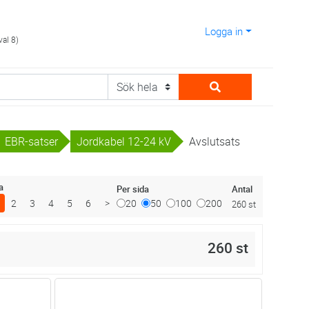
Logga in
val 8)
EBR-satser
Jordkabel 12-24 kV
Avslutsats
a
Antal
Per sida
2
3
4
5
6
>
20
50
100
200
260 st
260 st
dvagn
Lägg i kundvagn
Antal
ST