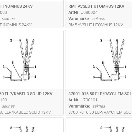
T INOMHUS 24KV
RMF AVSLUT UTOMHUS 12KV
003
ArtNr
U080004
saknas
Varumärke
saknas
T INOMHUS 24KV
RMF AVSLUT UTOMHUS 12KV
Lägg i kundvagn
Lägg i kun
ST
Antal
ST
50 ELP/KABELD SOLID 12KV
87001-016 50 ELP/RAYCHEM SOL
100
ArtNr
U700101
saknas
Varumärke
saknas
50 ELP/KABELD SOLID 12KV
87001-016 50 ELP/RAYCHEM SOLI
Lägg i kundvagn
Lägg i kun
ST
Antal
ST