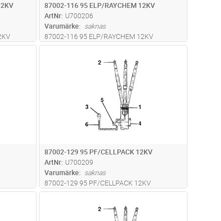
12KV
87002-116 95 ELP/RAYCHEM 12KV
ArtNr
U700206
Varumärke
saknas
2KV
87002-116 95 ELP/RAYCHEM 12KV
dvagn
Lägg i kundvagn
Antal
ST
87002-129 95 PF/CELLPACK 12KV
ArtNr
U700209
Varumärke
saknas
87002-129 95 PF/CELLPACK 12KV
dvagn
Lägg i kundvagn
Antal
ST