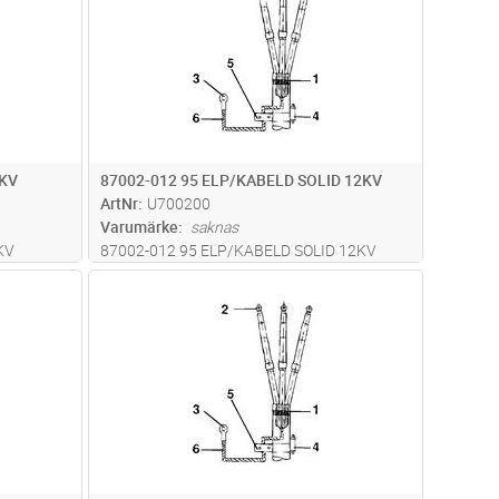
2KV
87002-012 95 ELP/KABELD SOLID 12KV
ArtNr
U700200
Varumärke
saknas
KV
87002-012 95 ELP/KABELD SOLID 12KV
dvagn
Lägg i kundvagn
Antal
ST