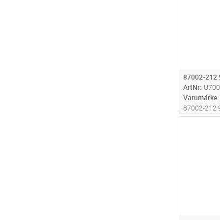
87002-212
ArtNr
U700
Varumärke
87002-212
Antal