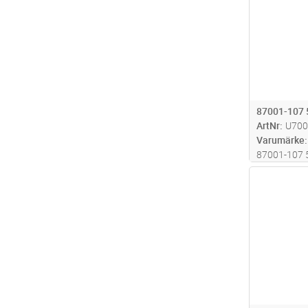
87001-107
ArtNr
U700
Varumärke
87001-107
Antal