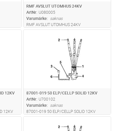
RMF AVSLUT UTOMHUS 24KV
ArtNr
U080005
Varumärke
saknas
RMF AVSLUT UTOMHUS 24KV
dvagn
Lägg i kundvagn
Antal
ST
ID 12KV
87001-019 50 ELP/CELLP SOLID 12KV
ArtNr
U700102
Varumärke
saknas
D 12KV
87001-019 50 ELP/CELLP SOLID 12KV
dvagn
Lägg i kundvagn
Antal
ST