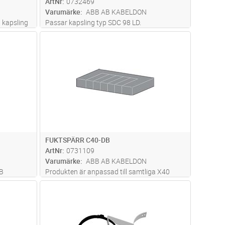
ArtNr
0732469
Varumärke
ABB AB KABELDON
 kapsling
Passar kapsling typ SDC 98 LD.
.
dvagn
Lägg i kundvagn
Antal
ST
FUKTSPÄRR C40-DB
ArtNr
0731109
Varumärke
ABB AB KABELDON
-B
Produkten är anpassad till samtliga X40
kapslingar i CDC-serien
dvagn
Lägg i kundvagn
Antal
ST