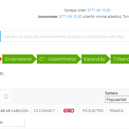
Sonepar order:
0771-39 10 00
Journummer:
0771-39 10 00
(utanför normal arbetstid, Ton
Elnätmateriel
07 - Kabeltillbehör
Kabelskåp
Tillbeh
tc.
Sortera
ABB AB KABELDON
C3 CONNECT
IFÖ ELECTRIC
TRIARCA
er