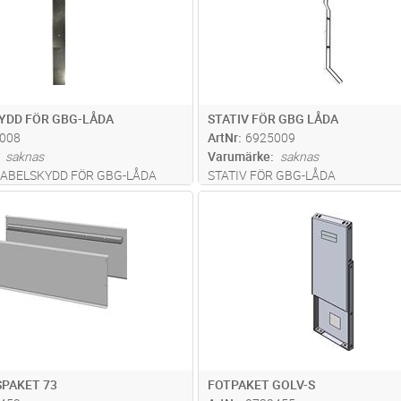
YDD FÖR GBG-LÅDA
STATIV FÖR GBG LÅDA
008
ArtNr
6925009
saknas
Varumärke
saknas
 KABELSKYDD FÖR GBG-LÅDA
STATIV FÖR GBG-LÅDA
Lägg i kundvagn
Lägg i kun
ST
Antal
ST
PAKET 73
FOTPAKET GOLV-S