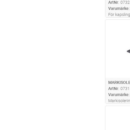
ArtNr
0732
Varumärke
För kapsli
Antal
MARKISOL
ArtNr
0731
Varumärke
Markisoler
tätning av a
Antal