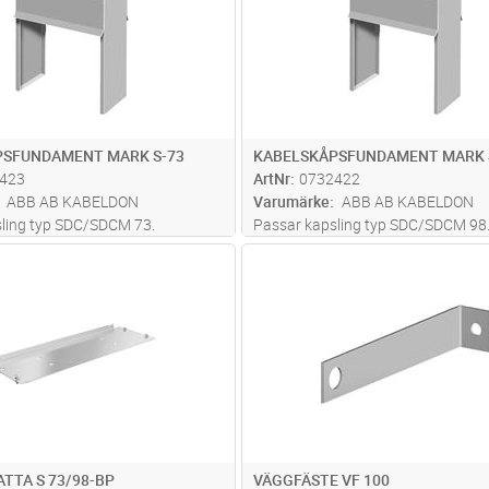
PSFUNDAMENT MARK S-73
KABELSKÅPSFUNDAMENT MARK 
423
ArtNr
0732422
ABB AB KABELDON
Varumärke
ABB AB KABELDON
ling typ SDC/SDCM 73.
Passar kapsling typ SDC/SDCM 98
Lägg i kundvagn
Lägg i kun
ST
Antal
ST
TTA S 73/98-BP
VÄGGFÄSTE VF 100