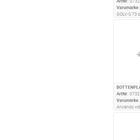
ArtNr
0732
Varumärke
GOLV-S 73 
fundament t
Antal
uppställning
täckplåt och
BOTTENPLA
ArtNr
0732
Varumärke
Används vi
Antal