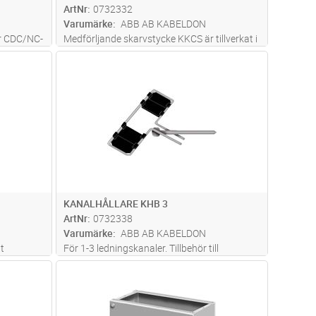
ArtNr
0732332
Varumärke
ABB AB KABELDON
r CDC/NC-
Medförljande skarvstycke KKCS är tillverkat i
svägg. För
rostfritt omagnetiskt material. Tillbehör till
dvagn
Lägg i kundvagn
Antal
ST
stolpskåp CDCP.
KANALHÅLLARE KHB 3
ArtNr
0732338
Varumärke
ABB AB KABELDON
t
För 1-3 ledningskanaler. Tillbehör till
g
stolpskåp CDCP.
dvagn
Lägg i kundvagn
Antal
ST