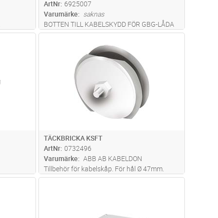
ArtNr
6925007
Varumärke
saknas
.
BOTTEN TILL KABELSKYDD FÖR GBG-LÅDA
dvagn
Lägg i kundvagn
Antal
ST
TÄCKBRICKA KSFT
ArtNr
0732496
Varumärke
ABB AB KABELDON
Tillbehör för kabelskåp. För hål Ø 47mm.
dvagn
Lägg i kundvagn
Antal
ST