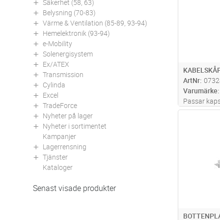
Säkerhet (58, 63)
Belysning (70-83)
Värme & Ventilation (85-89, 93-94)
Hemelektronik (93-94)
e-Mobility
Solenergisystem
Ex/ATEX
KABELSKÅ
Transmission
ArtNr
0732
Cylinda
Varumärke
Excel
Passar kaps
TradeForce
Nyheter på lager
Antal
Nyheter i sortimentet
Kampanjer
Lagerrensning
Tjänster
Kataloger
Senast visade produkter
BOTTENPLA