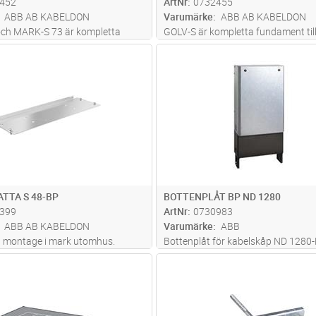
452
ArtNr
0732455
ABB AB KABELDON
Varumärke
ABB AB KABELDON
och MARK-S 73 är kompletta
GOLV-S är kompletta fundament till
ill kapsling SDC/SDCM 73 för
SDC/SDCM för uppställning på golv
Lägg i kundvagn
Lägg i kun
ST
Antal
ST
 på golv resp. i mark med
 fotpaket.
TTA S 48-BP
BOTTENPLÅT BP ND 1280
399
ArtNr
0730983
ABB AB KABELDON
Varumärke
ABB
d montage i mark utomhus.
Bottenplåt för kabelskåp ND 1280
Lägg i kundvagn
Lägg i kun
ST
Antal
ST