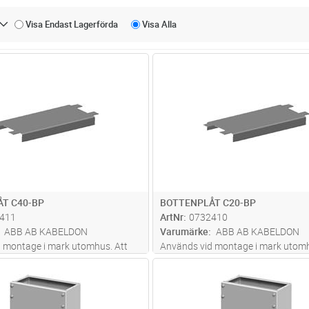
Visa Endast
Lagerförda
Visa
Alla
Lägg i kundvagn
Lägg i kun
ST
Antal
ST
T C40-BP
BOTTENPLÅT C20-BP
411
ArtNr
0732410
ABB AB KABELDON
Varumärke
ABB AB KABELDON
 montage i mark utomhus. Att
Används vid montage i mark utomh
tten av fundamentet för
fästas i botten av fundamentet för
Lägg i kundvagn
Lägg i kun
ST
Antal
ST
.
stabilisering.