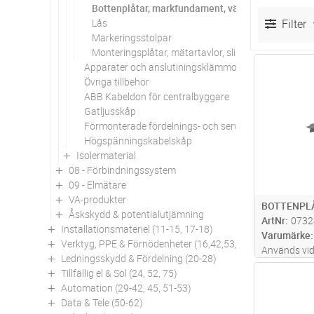
Bottenplåtar, markfundament, väggfästen etc.
Lås
Filter
Markeringsstolpar
Monteringsplåtar, mätartavlor, slingkorgar etc
Apparater och anslutiningsklämmor
Antal
Övriga tillbehör
ABB Kabeldon för centralbyggare
Gatljusskåp
Förmonterade fördelnings- och serviscentraler
Högspänningskabelskåp
Isolermaterial
08 - Förbindningssystem
09 - Elmätare
VA-produkter
BOTTENPLÅ
Åskskydd & potentialutjämning
ArtNr
0732
Installationsmateriel (11-15, 17-18)
Varumärke
Verktyg, PPE & Förnödenheter (16,42,53,94)
Används vid
Ledningsskydd & Fördelning (20-28)
fästas i bo
Tillfällig el & Sol (24, 52, 75)
Antal
stabilisering
Automation (29-42, 45, 51-53)
Data & Tele (50-62)