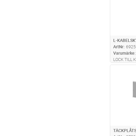
L-KABELSK
ArtNr
6925
Varumärke
LOCK TILL
Antal
TÄCKPLÅTS