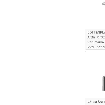
BOTTENPLÅ
ArtNr
0732
Varumärke
Med 6 st fl
Antal
VÄGGFÄSTE