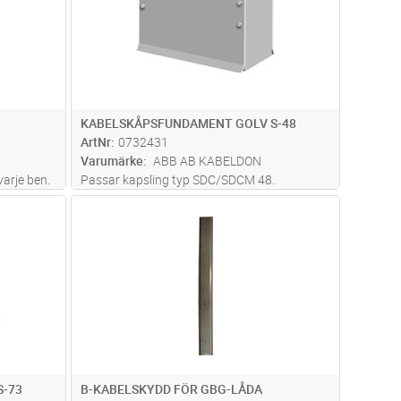
KABELSKÅPSFUNDAMENT GOLV S-48
ArtNr
0732431
Varumärke
ABB AB KABELDON
varje ben.
Passar kapsling typ SDC/SDCM 48.
dvagn
Lägg i kundvagn
Antal
ST
-73
B-KABELSKYDD FÖR GBG-LÅDA