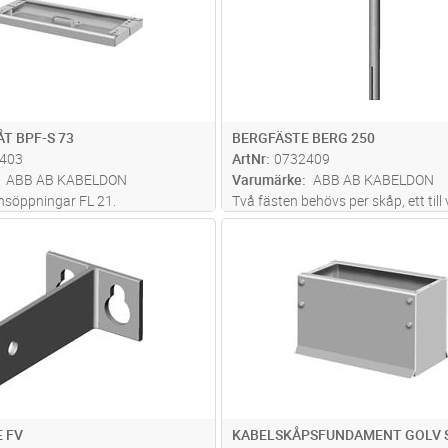
T BPF-S 73
BERGFÄSTE BERG 250
403
ArtNr
0732409
ABB AB KABELDON
Varumärke
ABB AB KABELDON
änsöppningar FL 21.
Två fästen behövs per skåp, ett till 
Lägg i kundvagn
Lägg i kun
ST
Antal
ST
 FV
KABELSKÅPSFUNDAMENT GOLV S