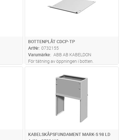
BOTTENPLÅT CDCP-TP
ArtNr
0732155
Varumärke
ABB AB KABELDON
För tätning av öppningen i botten.
dvagn
Lägg i kundvagn
Antal
ST
KABELSKÅPSFUNDAMENT MARK-S 98 LD