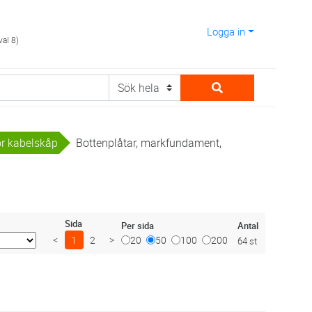
Logga in
val 8)
ör kabelskåp
Bottenplåtar, markfundament,
Sida
Antal
Per sida
<
1
2
>
20
50
100
200
64 st