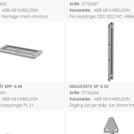
400
ArtNr
0732407
ABB AB KABELDON
Varumärke
ABB AB KABELDON
d montage i mark utomhus.
För kapslingar CDC/SDC/NC. Hålle
skåpet på 100mm avstånd från hu
Lägg i kundvagn
Lägg i kun
ST
Antal
ST
SDC blir avståndet från vägg 8mm.
T BPF-S 48
VÄGGFÄSTE VF-S 30
401
ArtNr
0732404
ABB AB KABELDON
Varumärke
ABB AB KABELDON
änsöppningar FL 21.
Åtgång 2st per skåp. Ger 30mm frit
utrymme bakom skåp. För kapslin
Lägg i kundvagn
Lägg i kun
ST
Antal
ST
SDC/SDCM.