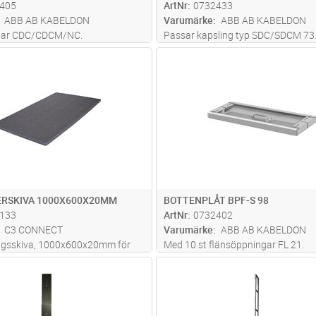
405
ArtNr
0732433
ABB AB KABELDON
Varumärke
ABB AB KABELDON
ngar CDC/CDCM/NC.
Passar kapsling typ SDC/SDCM 73
Lägg i kundvagn
Lägg i kun
ST
Antal
ST
ERSKIVA 1000X600X20MM
BOTTENPLÅT BPF-S 98
133
ArtNr
0732402
C3 CONNECT
Varumärke
ABB AB KABELDON
ingsskiva, 1000x600x20mm för
Med 10 st flänsöppningar FL 21.
lla skåpstyper
Lägg i kundvagn
Lägg i kun
ST
Antal
ST