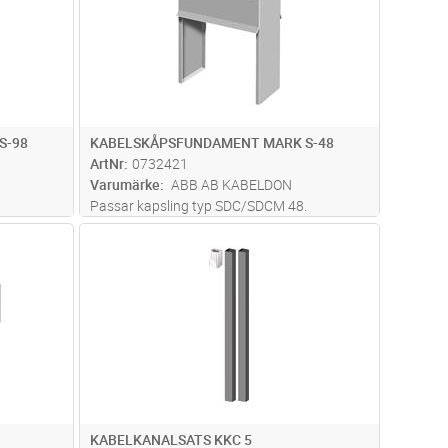
S-98
KABELSKÅPSFUNDAMENT MARK S-48
ArtNr
0732421
Varumärke
ABB AB KABELDON
.
Passar kapsling typ SDC/SDCM 48.
dvagn
Lägg i kundvagn
Antal
ST
KABELKANALSATS KKC 5