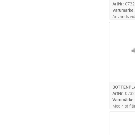
ArtNr
0732
Varumärke
Används vi
Antal
BOTTENPLÅ
ArtNr
0732
Varumärke
Med 4 st fl
Antal