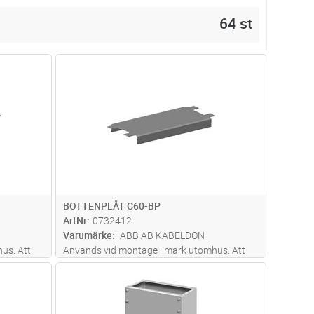
64 st
dvagn
Lägg i kundvagn
Antal
ST
BOTTENPLÅT C60-BP
ArtNr
0732412
Varumärke
ABB AB KABELDON
us. Att
Används vid montage i mark utomhus. Att
fästas i botten av fundamentet för
dvagn
Lägg i kundvagn
Antal
ST
stabilisering.