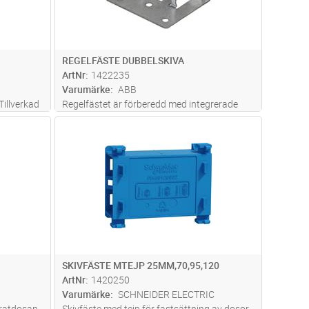
REGELFÄSTE DUBBELSKIVA
ArtNr
1422235
Varumärke
ABB
illverkad
Regelfästet är förberedd med integrerade
spikbleck för träregel. Vid montage av
dvagn
Lägg i kundvagn
Antal
ST
standard dörrfoder kan även spikbleck
användas som distansmått vid
dosmontering. Kan även monteras på
plåtregel med skr
...läs mer
SKIVFÄSTE MTEJP 25MM,70,95,120
ArtNr
1420250
Varumärke
SCHNEIDER ELECTRIC
aratdosan
Skivfäste med tejp för fastsättning av dosor