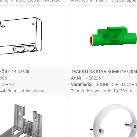
itt material
direkt i varandra. Tillverkad av halo
Lägg i kundvagn
Lägg i kun
ST
Antal
ST
material.
ÖR E 14 376 00
TVÄRSTUDS STYV KOMBI 16/20
606
ArtNr
1420226
DIRAK
Varumärke
SCHNEIDER ELECTRI
44 för anslutningsdosa
Tvärstuds styv, kombi 16/20mm
Lägg i kundvagn
Lägg i kun
ST
Antal
ST