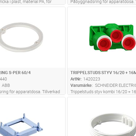
icka i plast, material PA, för
Påbyggnadsring för apparatdosa. T
 tillsammans med utvändiga
av halogenfritt material
Lägg i kundvagn
Lägg i kun
ST
Antal
ST
osor
ING S-PER 60/4
TRIPPELSTUDS STYV 16/20 + 1
440
ArtNr
1420223
ABB
Varumärke
SCHNEIDER ELECTRI
ing för apparatdosa. Tillverkad
Trippelstuds styv kombi 16/20 + 
itt material
Lägg i kundvagn
Lägg i kun
ST
Antal
ST