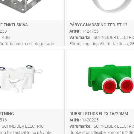
E ENKELSKIVA
PÅBYGGNADSRING TED-FT 13
233
ArtNr
1424755
ABB
Varumärke
SCHNEIDER ELECTRI
 är förberedd med integrerade
Förhöjningsring Vit, för takdosa, Ø8
r träregel. Vid montage av
skruv
Lägg i kundvagn
Lägg i kun
ST
Antal
ST
rrfoder kan även spikbleck
om distansmått vid
ng. Kan även monteras på
ed skr
...läs mer
STNING
DUBBELSTUDS FLEX 16/20MM
516
ArtNr
1420225
SCHNEIDER ELECTRIC
Varumärke
SCHNEIDER ELECTRI
ing för fastsättning på U56-
Dubbelstuds flexibel kombi 16/2