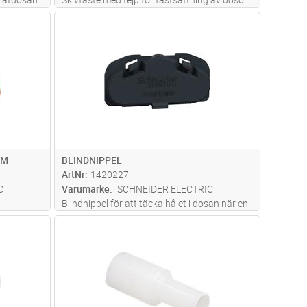
genfritt
mellan skivor, 25mm, 70, 95, 120.
dvagn
Lägg i kundvagn
Antal
ST
MM
BLINDNIPPEL
ArtNr
1420227
C
Varumärke
SCHNEIDER ELECTRIC
Blindnippel för att täcka hålet i dosan när en
stuts har tagits bort.
dvagn
Lägg i kundvagn
Antal
ST