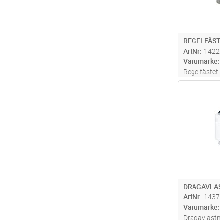
REGELFÄST
ArtNr
1422
Varumärke
Regelfästet
spikbleck fö
Antal
standard dö
användas s
dosmonteri
plåtregel m
DRAGAVLA
ArtNr
1437
Varumärke
Dragavlastn