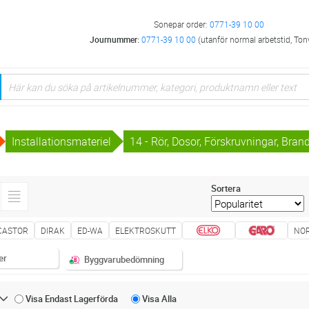
Sonepar order:
0771-39 10 00
Journummer:
0771-39 10 00
(utanför normal arbetstid, Ton
Installationsmateriel
14 - Rör, Dosor, Förskruvningar, Bra
Sortera
CASTOR
DIRAK
ED-WA
ELEKTROSKUTT
NO
er
Byggvarubedömning
Visa Endast
Lagerförda
Visa
Alla