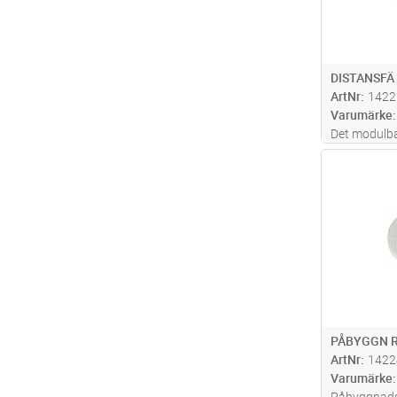
DISTANSFÄ
ArtNr
1422
Varumärke
Det modulba
limytor. Ka
Antal
vare modul
36) kan väg
70, 95, 120
mer
PÅBYGGN R
ArtNr
1422
Varumärke
Påbyggnadsr