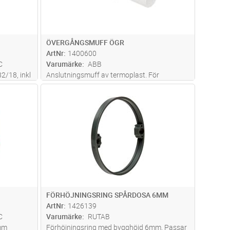
ÖVERGÅNGSMUFF ÖGR
ArtNr
1400600
C
Varumärke
ABB
2/18, inkl
Anslutningsmuff av termoplast. För
anslutning av 20 mm rör till dosans 16 mm
dvagn
Lägg i kundvagn
Antal
ST
stuts, längd 60 mm. Tillverkad av halogenfritt
material (IEC/61249-2-21).
FÖRHÖJNINGSRING SPÅRDOSA 6MM
ArtNr
1426139
C
Varumärke
RUTAB
0mm
Förhöjningsring med bygghöjd 6mm. Passar