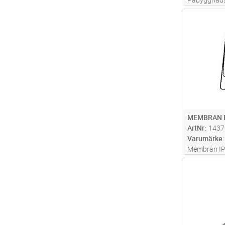
av halogenfr
Antal
MEMBRAN F
ArtNr
1437
Varumärke
Membran IP
Antal