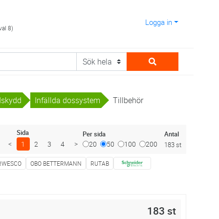
Logga in
val 8)
ndskydd
Infällda dossystem
Tillbehör
Sida
Antal
Per sida
<
1
2
3
4
>
20
50
100
200
183 st
RWESCO
OBO BETTERMANN
RUTAB
183 st