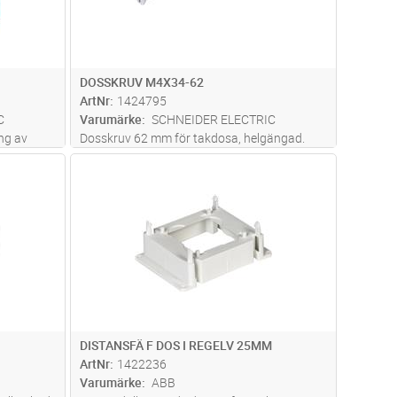
DOSSKRUV M4X34-62
ArtNr
1424795
C
Varumärke
SCHNEIDER ELECTRIC
ng av
Dosskruv 62 mm för takdosa, helgängad.
 120.
Skruvens längd kan anpassas 34-62 mm.
dvagn
Lägg i kundvagn
Antal
ST
Material: Stål
DISTANSFÄ F DOS I REGELV 25MM
ArtNr
1422236
Varumärke
ABB