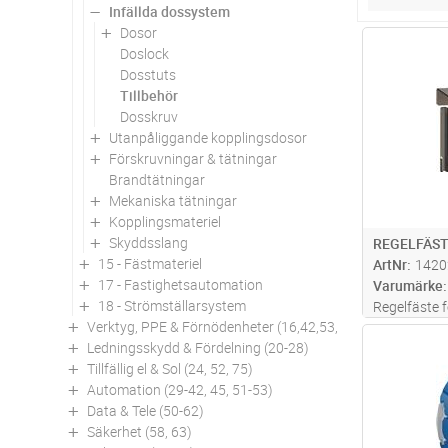
Infällda dossystem
Dosor
Antal
Doslock
Dosstuts
Tillbehör
Dosskruv
Utanpåliggande kopplingsdosor
Förskruvningar & tätningar
Brandtätningar
Mekaniska tätningar
Kopplingsmateriel
Skyddsslang
REGELFÄST
15 - Fästmateriel
ArtNr
1420
17 - Fastighetsautomation
Varumärke
18 - Strömställarsystem
Regelfäste 
Verktyg, PPE & Förnödenheter (16,42,53,94)
på trä- eller 
Antal
Ledningsskydd & Fördelning (20-28)
Tillfällig el & Sol (24, 52, 75)
Automation (29-42, 45, 51-53)
Data & Tele (50-62)
Säkerhet (58, 63)