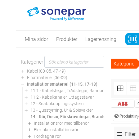
Mina sidor
Produkter
Lagerrensning
Kategorier
Kategorier
Kabel (00-05, 47-49)
Elnätmateriel (06-09)
Installationsmateriel (11-15, 17-18)
11.1 - Kabelstegar, Trådstegar, Rännor
11.2 - Kabelkanaler, Uttagsstavar
12 - Snabbkopplingssystem
13 - Ljusstyrning, Ur & Spisvakter
Produktlinj
14 - Rör, Dosor, Förskruvningar, Brandskydd
Installationsrör med tillbehör
Flexibla installationsrör
Filter
Fördragna rör