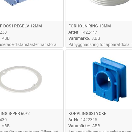
 F DOS I REGELV 12MM
FÖRHÖJN RING 13MM
238
ArtNr
1422447
ABB
Varumärke
ABB
serade distansfästet har stora
Påbyggnadsring för apparatdosa. T
n även monteras med skruv. Tack
av halogenfritt material
Lägg i kundvagn
Lägg i kun
ST
Antal
ST
uppbyggnaden 25mm (E14 222
gens regeldimensionering vara
 mm osv... E14 222 38 (12
...läs
ING S-PER 60/2
KOPPLINGSSTYCKE
430
ArtNr
1422315
ABB
Varumärke
ABB
ing för apparatdosa. Tillverkad
Används när man vill ansluta app