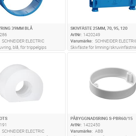
RING 39MM BLÅ
SKIVFÄSTE 25MM, 70, 95, 120
286
ArtNr
1420249
SCHNEIDER ELECTRIC
Varumärke
SCHNEIDER ELECTRI
ring, blå, för trippelgips
Skivfäste för limning/skruvinfästni
k 24-39mm f enkel apparatdosa
dosor mellan skivor, 25mm, 70, 95,
Lägg i kundvagn
Lägg i kun
ST
Antal
ST
OTS
PÅBYGGNADSRING S-PBR60/15
191
ArtNr
1422450
SCHNEIDER ELECTRIC
Varumärke
ABB