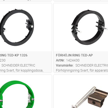
platta i U56-kopplingsdosa,
Lägg i kundvagn
Lägg i kun
ST
Antal
ST
ermoplast
ING TED-KP 1326
FÖRHÖJN RING TED-AP
230
ArtNr
1424430
SCHNEIDER ELECTRIC
Varumärke
SCHNEIDER ELECTRI
ring Svart, för kopplingsdosa,
Förhöjningsring Svart, för apparat
 skruv
Ø71/22, inkl skruv
Lägg i kundvagn
Lägg i kun
ST
Antal
FP