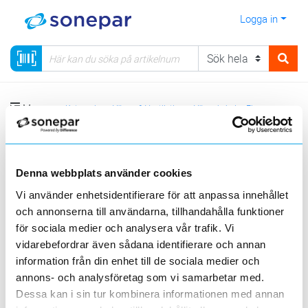
Logga in
Meny
Kategorier
Värme & Ventilation
Värmekabel
Ebeco
Golvvärmefolie 230 V
Kompletteringssats till Foil Kit (utan termostat)
Denna webbplats använder cookies
Vi använder enhetsidentifierare för att anpassa innehållet
Sortera
och annonserna till användarna, tillhandahålla funktioner
för sociala medier och analysera vår trafik. Vi
<
1
>
20
50
100
200
Sida
Per sida
vidarebefordrar även sådana identifierare och annan
information från din enhet till de sociala medier och
annons- och analysföretag som vi samarbetar med.
Produktlinjer
Dessa kan i sin tur kombinera informationen med annan