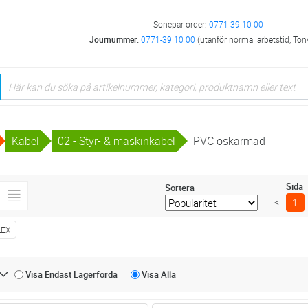
Sonepar order:
0771-39 10 00
Journummer:
0771-39 10 00
(utanför normal arbetstid, Ton
Kabel
02 - Styr- & maskinkabel
PVC oskärmad
Sida
Sortera
<
1
LEX
Visa Endast
Lagerförda
Visa
Alla