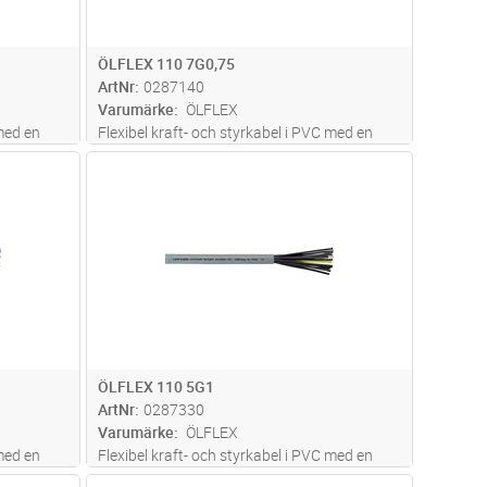
ÖLFLEX 110 7G0,75
ArtNr
0287140
Varumärke
ÖLFLEX
 med en
Flexibel kraft- och styrkabel i PVC med en
n mängd
hög beständighet mot oljor och en mängd
dvagn
Lägg i kundvagn
Antal
M
e med eller
olika kemikalier. Siffermärkta ledare med eller
st
utan gul/grön skyddsledare. För fast
s mer
installation på och kring mask
...läs mer
ÖLFLEX 110 5G1
ArtNr
0287330
Varumärke
ÖLFLEX
 med en
Flexibel kraft- och styrkabel i PVC med en
n mängd
hög beständighet mot oljor och en mängd