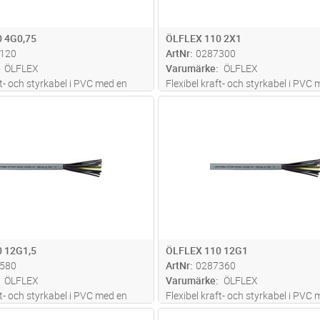
 4G0,75
ÖLFLEX 110 2X1
120
ArtNr
0287300
ÖLFLEX
Varumärke
ÖLFLEX
ft- och styrkabel i PVC med en
Flexibel kraft- och styrkabel i PVC
ighet mot oljor och en mängd
hög beständighet mot oljor och e
Lägg i kundvagn
Lägg i kun
M
Antal
M
lier. Siffermärkta ledare med eller
olika kemikalier. Siffermärkta ledar
ön skyddsledare. För fast
utan gul/grön skyddsledare. För fa
 på och kring mask
...läs mer
installation på och kring mask
...lä
 12G1,5
ÖLFLEX 110 12G1
580
ArtNr
0287360
ÖLFLEX
Varumärke
ÖLFLEX
ft- och styrkabel i PVC med en
Flexibel kraft- och styrkabel i PVC
ighet mot oljor och en mängd
hög beständighet mot oljor och e