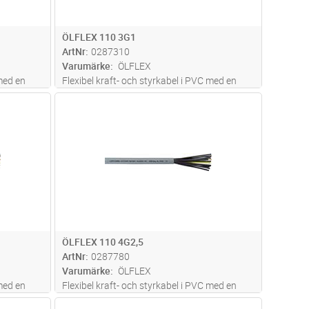
ÖLFLEX 110 3G1
ArtNr
0287310
Varumärke
ÖLFLEX
 med en
Flexibel kraft- och styrkabel i PVC med en
n mängd
hög beständighet mot oljor och en mängd
dvagn
Lägg i kundvagn
Antal
M
e med eller
olika kemikalier. Siffermärkta ledare med eller
st
utan gul/grön skyddsledare. För fast
s mer
installation på och kring mask
...läs mer
ÖLFLEX 110 4G2,5
ArtNr
0287780
Varumärke
ÖLFLEX
 med en
Flexibel kraft- och styrkabel i PVC med en
n mängd
hög beständighet mot oljor och en mängd