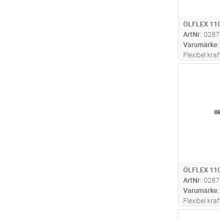
ÖLFLEX 110
ArtNr
0287
Varumärke
Flexibel kra
hög beständ
Antal
olika kemika
utan gul/gr
installation
ÖLFLEX 110
ArtNr
0287
Varumärke
Flexibel kra
hög beständ
Antal