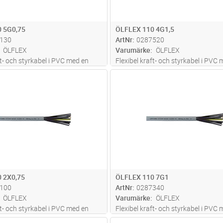
 5G0,75
ÖLFLEX 110 4G1,5
130
ArtNr
0287520
ÖLFLEX
Varumärke
ÖLFLEX
ft- och styrkabel i PVC med en
Flexibel kraft- och styrkabel i PVC
ighet mot oljor och en mängd
hög beständighet mot oljor och e
Lägg i kundvagn
Lägg i kun
M
Antal
M
lier. Siffermärkta ledare med eller
olika kemikalier. Siffermärkta ledar
ön skyddsledare. För fast
utan gul/grön skyddsledare. För fa
 på och kring mask
...läs mer
installation på och kring mask
...lä
 2X0,75
ÖLFLEX 110 7G1
100
ArtNr
0287340
ÖLFLEX
Varumärke
ÖLFLEX
ft- och styrkabel i PVC med en
Flexibel kraft- och styrkabel i PVC
ighet mot oljor och en mängd
hög beständighet mot oljor och e