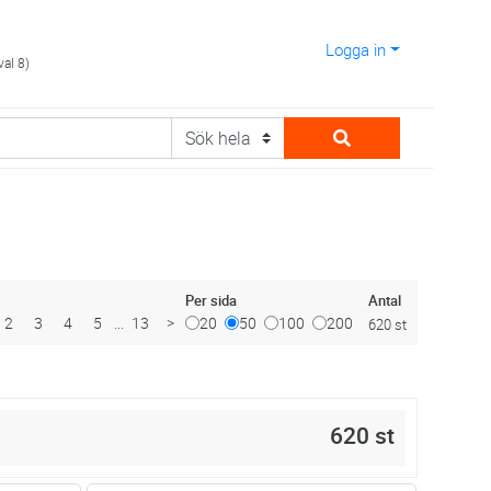
Logga in
val 8)
Antal
Per sida
2
3
4
5
...
13
>
20
50
100
200
620 st
620 st