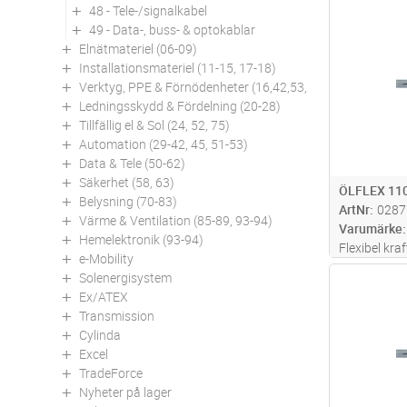
48 - Tele-/signalkabel
Antal
49 - Data-, buss- & optokablar
Elnätmateriel (06-09)
Installationsmateriel (11-15, 17-18)
Verktyg, PPE & Förnödenheter (16,42,53,94)
Ledningsskydd & Fördelning (20-28)
Tillfällig el & Sol (24, 52, 75)
Automation (29-42, 45, 51-53)
Data & Tele (50-62)
Säkerhet (58, 63)
ÖLFLEX 110
Belysning (70-83)
ArtNr
0287
Värme & Ventilation (85-89, 93-94)
Varumärke
Hemelektronik (93-94)
Flexibel kra
e-Mobility
hög beständ
Solenergisystem
Antal
olika kemika
Ex/ATEX
utan gul/gr
Transmission
installation
Cylinda
Excel
TradeForce
Nyheter på lager