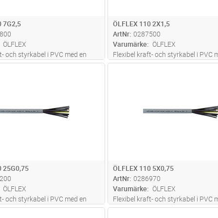
 7G2,5
ÖLFLEX 110 2X1,5
800
ArtNr
0287500
ÖLFLEX
Varumärke
ÖLFLEX
ft- och styrkabel i PVC med en
Flexibel kraft- och styrkabel i PVC
ighet mot oljor och en mängd
hög beständighet mot oljor och e
Lägg i kundvagn
Lägg i kun
M
Antal
M
lier. Siffermärkta ledare med eller
olika kemikalier. Siffermärkta ledar
ön skyddsledare. För fast
utan gul/grön skyddsledare. För fa
 på och kring mask
...läs mer
installation på och kring mask
...lä
 25G0,75
ÖLFLEX 110 5X0,75
200
ArtNr
0286970
ÖLFLEX
Varumärke
ÖLFLEX
ft- och styrkabel i PVC med en
Flexibel kraft- och styrkabel i PVC
ighet mot oljor och en mängd
hög beständighet mot oljor och e
Lägg i kundvagn
Lägg i kun
M
Antal
M