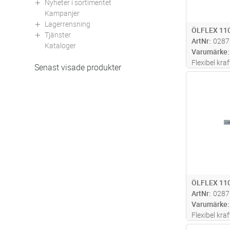
Nyheter i sortimentet
Kampanjer
Lagerrensning
ÖLFLEX 110
Tjänster
ArtNr
0287
Kataloger
Varumärke
Flexibel kra
Senast visade produkter
hög beständ
Antal
olika kemika
utan gul/gr
installation
ÖLFLEX 110
ArtNr
0287
Varumärke
Flexibel kra
hög beständ