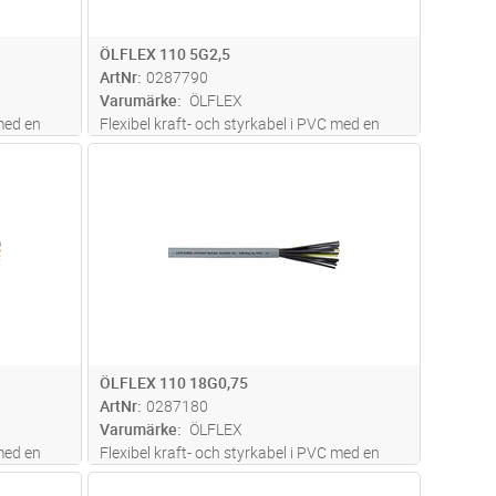
ÖLFLEX 110 5G2,5
ArtNr
0287790
Varumärke
ÖLFLEX
 med en
Flexibel kraft- och styrkabel i PVC med en
n mängd
hög beständighet mot oljor och en mängd
dvagn
Lägg i kundvagn
Antal
M
e med eller
olika kemikalier. Siffermärkta ledare med eller
st
utan gul/grön skyddsledare. För fast
s mer
installation på och kring mask
...läs mer
ÖLFLEX 110 18G0,75
ArtNr
0287180
Varumärke
ÖLFLEX
 med en
Flexibel kraft- och styrkabel i PVC med en
n mängd
hög beständighet mot oljor och en mängd
dvagn
Lägg i kundvagn
Antal
M