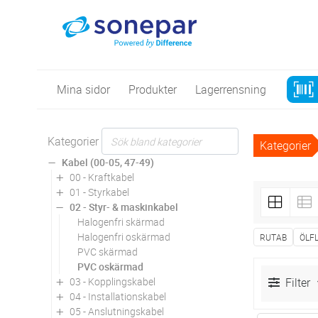
Mina sidor
Produkter
Lagerrensning
Kategorier
Kategorier
Kabel (00-05, 47-49)
00 - Kraftkabel
01 - Styrkabel
02 - Styr- & maskinkabel
Halogenfri skärmad
Halogenfri oskärmad
RUTAB
ÖLF
PVC skärmad
PVC oskärmad
03 - Kopplingskabel
Filter
04 - Installationskabel
05 - Anslutningskabel