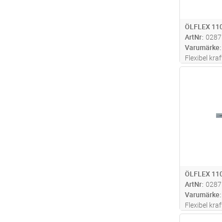
ÖLFLEX 110
ArtNr
0287
Varumärke
Flexibel kra
hög beständ
Antal
olika kemika
utan gul/gr
installation
ÖLFLEX 110
ArtNr
0287
Varumärke
Flexibel kra
hög beständ