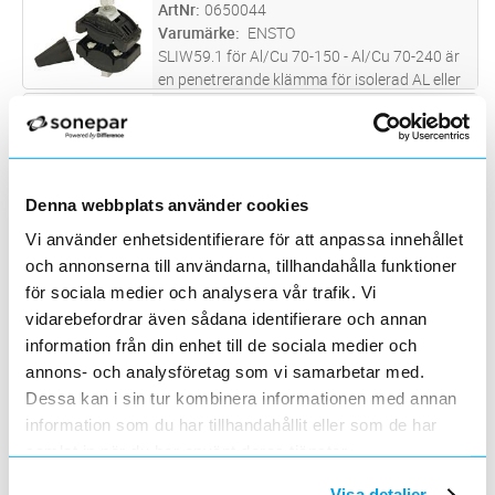
av när rätt moment uppnåtts, Bulten är helt
ArtNr
0650044
isolerad för ett säke
...läs mer
Varumärke
ENSTO
SLIW59.1 för Al/Cu 70-150 - Al/Cu 70-240 är
en penetrerande klämma för isolerad AL eller
Cu ledare (ALUS). Momentbultens brytskalle
GRENKLÄMMA SLW25.2 BLL 62-157
Lägg i kundvagn
ST
går av när rätt moment uppnåtts, Bulten är
ArtNr
0650075
helt isolerad för ett sä
...läs mer
Varumärke
ENSTO
SLW25.2 är en avgreningsklämma för belagda
linor upp till 36 kV. För Al-Al. Isoleringen
Denna webbplats använder cookies
behöver inte skalas bort. Silikonfett på
SKENKLÄMMA AL120-300
Lägg i kundvagn
ST
Vi använder enhetsidentifierare för att anpassa innehållet
klämmans tänder gör den vattentät. Den
ArtNr
0650087
och annonserna till användarna, tillhandahålla funktioner
nominella tjockleken på linans
...läs mer
Varumärke
ENSTO
för sociala medier och analysera vår trafik. Vi
Anslutningsklämma för Al till transformatorer
vidarebefordrar även sådana identifierare och annan
och ställverk
information från din enhet till de sociala medier och
GRENKLÄMMA
Lägg i kundvagn
ST
annons- och analysföretag som vi samarbetar med.
ArtNr
0650155
Dessa kan i sin tur kombinera informationen med annan
Varumärke
ENSTO
Klämma för Al 10-50 / Cu 1,5-10 är infettad
information som du har tillhandahållit eller som de har
från fabrik och packad i plastpåse. 1 st M8
samlat in när du har använt deras tjänster.
bultar
AVGRENINGSKLÄMMA TTDC28401A
Lägg i kundvagn
ST
Visa detaljer