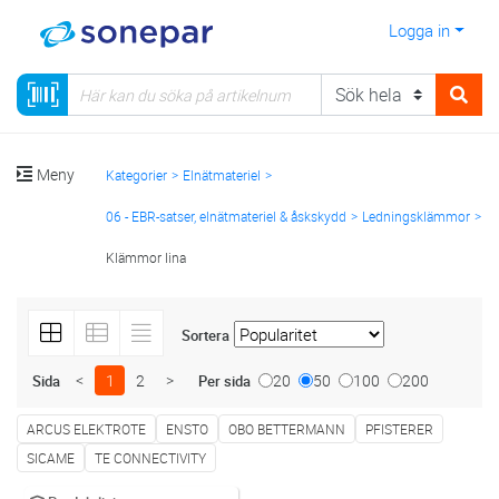
Logga in
Meny
Kategorier
Elnätmateriel
06 - EBR-satser, elnätmateriel & åskskydd
Ledningsklämmor
Klämmor lina
Sortera
<
1
2
>
20
50
100
200
Sida
Per sida
ARCUS ELEKTROTE
ENSTO
OBO BETTERMANN
PFISTERER
SICAME
TE CONNECTIVITY