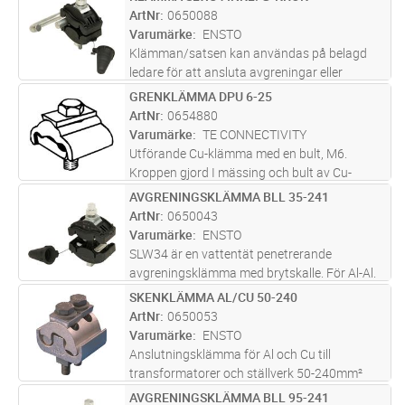
Lägg i kundvagn
ST
legerad förtennad aluminium och bultarna av
ArtNr
0650088
varmgalviniserat stål försedda
...läs mer
Varumärke
ENSTO
Klämman/satsen kan användas på belagd
ledare för att ansluta avgreningar eller
jordningsanslutningar. Nominell
GRENKLÄMMA DPU 6-25
Lägg i kundvagn
ST
isoleringstjocklek på ledaren kan vara mellan
ArtNr
0654880
2,3-4,0 mm.
Varumärke
TE CONNECTIVITY
Utförande Cu-klämma med en bult, M6.
Kroppen gjord I mässing och bult av Cu-
legering. Användningsområde 6-25mm².
AVGRENINGSKLÄMMA BLL 35-241
Lägg i kundvagn
ST
Åtdragningsmoment: 9 Nm.
ArtNr
0650043
Varumärke
ENSTO
SLW34 är en vattentät penetrerande
avgreningsklämma med brytskalle. För Al-Al.
Klämman är penetrerande på en sida och för
SKENKLÄMMA AL/CU 50-240
Lägg i kundvagn
ST
blankledare på den andra sidan. Den
ArtNr
0650053
nominella tjockleken på linans isolering
...läs
Varumärke
ENSTO
mer
Anslutningsklämma för Al och Cu till
transformatorer och ställverk 50-240mm²
AVGRENINGSKLÄMMA BLL 95-241
Lägg i kundvagn
ST