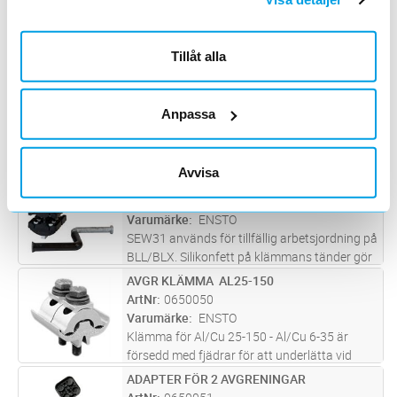
ArtNr
0654758
Varumärke
SICAME
TTDC28401FA Avgreningsklämma BLL 20 kV
Tillåt alla
50-120mm2
LJUSBÅGSKLÄMMA 50-157
Lägg i kundvagn
ST
ArtNr
0650011
Anpassa
Varumärke
ENSTO
SEW30 används för tillfällig arbetsjordning på
BLL/BLX. Silikonfett på klämmans tänder gör
Avvisa
den vattentät. Den nominella tjockleken på
LJUSBÅGSKLÄMMA 150-241
Lägg i kundvagn
ST
linans isolering kan vara mellan 2,3-4,0 mm
ArtNr
0650012
Varumärke
ENSTO
SEW31 används för tillfällig arbetsjordning på
BLL/BLX. Silikonfett på klämmans tänder gör
den vattentät. Den nominella tjockleken på
AVGR KLÄMMA AL25-150
Lägg i kundvagn
ST
linans isolering kan vara mellan 2,3-4,0 mm
ArtNr
0650050
Varumärke
ENSTO
Klämma för Al/Cu 25-150 - Al/Cu 6-35 är
försedd med fjädrar för att underlätta vid
montage. Infettad från fabrik och förpackad i
ADAPTER FÖR 2 AVGRENINGAR
Lägg i kundvagn
ST
plastpåse. 2 st M8 bultar