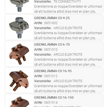
Varumärke
TE CONNECTIVITY
Grenklämma av kopparÖverdelen är utformad
så att bultarna alltid dras mot en plan yta,
trots att ledarna har olika areor.Ledarspåren
GRENKLÄMMA CU 4-25
Lägg i kundvagn
ST
ger en jämn 4-punktsanläggning mot ledarna,
ArtNr
0651002
oavsett area.Material:
...läs mer
Varumärke
ARCUS ELEKTROTE
Grenklämma av kopparÖverdelen är utformad
så att bultarna alltid dras mot en plan yta,
trots att ledarna har olika areor.Ledarspåren
GRENKLÄMMA CU 6-70
Lägg i kundvagn
ST
ger en jämn 4-punktsanläggning mot ledarna,
ArtNr
0651010
oavsett area.Material:
...läs mer
Varumärke
ARCUS ELEKTROTE
Grenklämma av kopparÖverdelen är utformad
så att bultarna alltid dras mot en plan yta,
trots att ledarna har olika areor.Ledarspåren
GRENKLÄMMA CU 16-95
Lägg i kundvagn
ST
ger en jämn 4-punktsanläggning mot ledarna,
ArtNr
0651012
oavsett area.Material:
...läs mer
Varumärke
ARCUS ELEKTROTE
Grenklämma av kopparÖverdelen är utformad
så att bultarna alltid dras mot en plan yta,
trots att ledarna har olika areor.Ledarspåren
GRENKLÄMMA CU 16-150
Lägg i kundvagn
ST
ger en jämn 4-punktsanläggning mot ledarna,
ArtNr
0651014
oavsett area.Material:
...läs mer