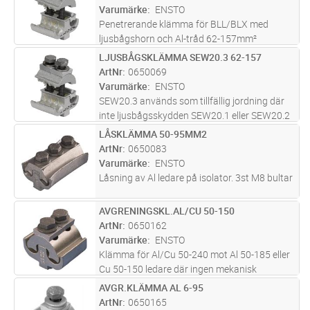
Varumärke
ENSTO
Penetrerande klämma för BLL/BLX med
ljusbågshorn och Al-tråd 62-157mm²
LJUSBÅGSKLÄMMA SEW20.3 62-157
Lägg i kundvagn
ST
ArtNr
0650069
Varumärke
ENSTO
SEW20.3 används som tillfällig jordning där
inte ljusbågsskydden SEW20.1 eller SEW20.2
används. SEW20.3 inkluderar ett
LÅSKLÄMMA 50-95MM2
Lägg i kundvagn
ST
ljusbågshorn lämpligt för anslutning av
ArtNr
0650083
jordningar med skruvanslutningar.
Varumärke
ENSTO
Klämma
...läs mer
Låsning av Al ledare på isolator. 3st M8 bultar
AVGRENINGSKL.AL/CU 50-150
Lägg i kundvagn
ST
ArtNr
0650162
Varumärke
ENSTO
Klämma för Al/Cu 50-240 mot Al 50-185 eller
Cu 50-150 ledare där ingen mekanisk
belastning förekommer. Klämmorna är
AVGR.KLÄMMA AL 6-95
Lägg i kundvagn
ST
tillverkade av legerad förtennad aluminium
ArtNr
0650165