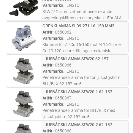
Varumärke
ENSTO
SLW27.2 är en vattentät penetrerande
avgreningsklämma med brytskalle. För Al-Al.
Den nominella tjockleken på linans isolering
GRENKLÄMMA SL39.271 16-150 MM2
Lägg i kundvagn
ST
kan vara mellan 2,3-4,0 mm
ArtNr
0650062
Varumärke
ENSTO
Klämma för Al/Cu 16-150 mot Al 16-15 eller
Cu 10-120 ledare där ingen mekanisk
belastning förekommer. Klämmorna är
LJUSBÅGSKLÄMMA SEW20 62-157
Lägg i kundvagn
ST
tillverkade av legerad förtennad aluminium
ArtNr
0650066
och bultarna av varmgalviniserat stål för
...läs
Varumärke
ENSTO
mer
Penetrerande klämma för för ljusbågshorn
BLL/BLX 62-157mm²
LJUSBÅGSKLÄMMA SEW20.1 62-157
Lägg i kundvagn
ST
ArtNr
0650067
Varumärke
ENSTO
Penetrerande klämma för BLL/BLX med
ljusbågshorn 62-157mm²
LJUSBÅGSKLÄMMA SEW20.2 62-157
Lägg i kundvagn
ST
ArtNr
0650068