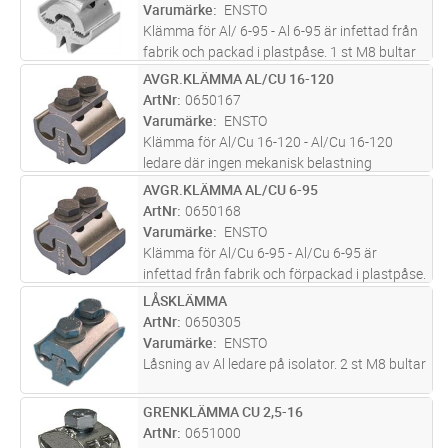
och bultarna av varmgalviniserat stål
Varumärke
ENSTO
Klämma för Al/ 6-95 - Al 6-95 är infettad från
fabrik och packad i plastpåse. 1 st M8 bultar
AVGR.KLÄMMA AL/CU 16-120
Lägg i kundvagn
ST
ArtNr
0650167
Varumärke
ENSTO
Klämma för Al/Cu 16-120 - Al/Cu 16-120
ledare där ingen mekanisk belastning
förekommer. Klämmorna är tillverkade av
AVGR.KLÄMMA AL/CU 6-95
Lägg i kundvagn
ST
legerad, förtennad aluminium och bultarna av
ArtNr
0650168
varmglvaniserat stål
Varumärke
ENSTO
Klämma för Al/Cu 6-95 - Al/Cu 6-95 är
infettad från fabrik och förpackad i plastpåse.
2 st M8 bultar
LÅSKLÄMMA
Lägg i kundvagn
ST
ArtNr
0650305
Varumärke
ENSTO
Låsning av Al ledare på isolator. 2 st M8 bultar
GRENKLÄMMA CU 2,5-16
Lägg i kundvagn
ST
ArtNr
0651000