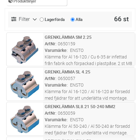
Produktlinjer
66 st
Filter
Lagerförda
Alla
GRENKLÄMMA SM 2.25
Lägg i kundvagn
ST
ArtNr
0650159
Varumärke
ENSTO
Klämma för Al 16-120 / Cu 6-35 är infettad
från fabrik och förpackad i plastpåse. 2 st M8
bultar
GRENKLÄMMA SL 4.25
Lägg i kundvagn
ST
ArtNr
0650057
Varumärke
ENSTO
Klämma för Al 16-120 / Al 16-120 är försedd
med fjädrar för att underlätta vid montage.
Infettad från fabrik och förpackad i plastpåse.
GRENKLÄMMA SL8.21 50-240 MM2
Lägg i kundvagn
ST
2 st M8 bultar
ArtNr
0650059
Varumärke
ENSTO
Klämma för Al 50-240 / Al 50-240 är försedd
med fjädrar för att underlätta vid montage.
Infettad från fabrik och förpackad i plastpåse.