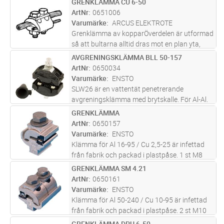
GRENKLÄMMA CU 6-50
Lägg i kundvagn
ST
2 st M10 bultar
ArtNr
0651006
Varumärke
ARCUS ELEKTROTE
Grenklämma av kopparÖverdelen är utformad
så att bultarna alltid dras mot en plan yta,
trots att ledarna har olika areor.Ledarspåren
AVGRENINGSKLÄMMA BLL 50-157
Lägg i kundvagn
ST
ger en jämn 4-punktsanläggning mot ledarna,
ArtNr
0650034
oavsett area.Material:
...läs mer
Varumärke
ENSTO
SLW26 är en vattentät penetrerande
avgreningsklämma med brytskalle. För Al-Al.
Den nominella tjockleken på linans isolering
GRENKLÄMMA
Lägg i kundvagn
ST
kan vara mellan 2,3-4,0 mm
ArtNr
0650157
Varumärke
ENSTO
Klämma för Al 16-95 / Cu 2,5-25 är infettad
från fabrik och packad i plastpåse. 1 st M8
bultar
GRENKLÄMMA SM 4.21
Lägg i kundvagn
ST
ArtNr
0650161
Varumärke
ENSTO
Klämma för Al 50-240 / Cu 10-95 är infettad
från fabrik och packad i plastpåse. 2 st M10
bultar
GRENKLÄMMA DPU 6-50