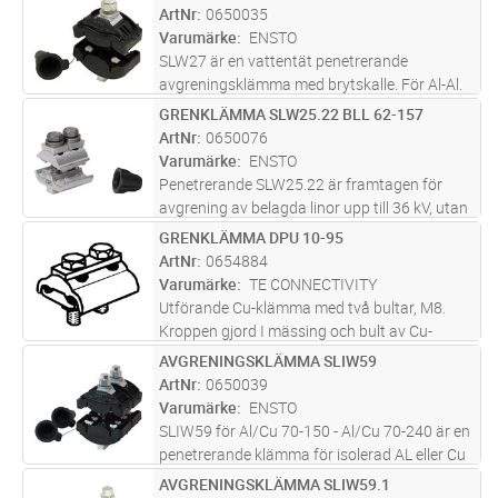
ArtNr
0650035
Varumärke
ENSTO
SLW27 är en vattentät penetrerande
avgreningsklämma med brytskalle. För Al-Al.
Den nominella tjockleken på linans isolering
GRENKLÄMMA SLW25.22 BLL 62-157
Lägg i kundvagn
ST
kan vara mellan 2,3-4,0 mm
ArtNr
0650076
Varumärke
ENSTO
Penetrerande SLW25.22 är framtagen för
avgrening av belagda linor upp till 36 kV, utan
att behöva skala av isoleringen. Klämman är
GRENKLÄMMA DPU 10-95
Lägg i kundvagn
ST
vattentäta genom att de penetrerande
ArtNr
0654884
tänderna är insmorda med siliko
...läs mer
Varumärke
TE CONNECTIVITY
Utförande Cu-klämma med två bultar, M8.
Kroppen gjord I mässing och bult av Cu-
legering. Användningsområde 10-95mm².
AVGRENINGSKLÄMMA SLIW59
Lägg i kundvagn
ST
Åtdragningsmoment: 12 Nm.
ArtNr
0650039
Varumärke
ENSTO
SLIW59 för Al/Cu 70-150 - Al/Cu 70-240 är en
penetrerande klämma för isolerad AL eller Cu
ledare (ALUS). Momentbultens brytskalle går
AVGRENINGSKLÄMMA SLIW59.1
Lägg i kundvagn
ST