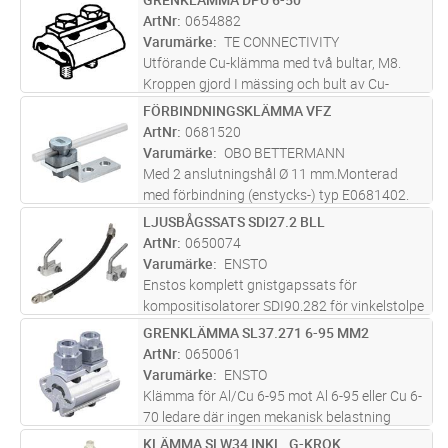
Lägg i kundvagn
ST
ArtNr
0654882
Varumärke
TE CONNECTIVITY
Utförande Cu-klämma med två bultar, M8.
Kroppen gjord I mässing och bult av Cu-
legering. Användningsområde 6-50mm².
FÖRBINDNINGSKLÄMMA VFZ
Lägg i kundvagn
ST
Åtdragningsmoment: 12 Nm.
ArtNr
0681520
Varumärke
OBO BETTERMANN
Med 2 anslutningshål Ø 11 mm.Monterad
med förbindning (enstycks-) typ E0681402.
Motsvarar kraven enligt SS EN 62305.
LJUSBÅGSSATS SDI27.2 BLL
Lägg i kundvagn
ST
ArtNr
0650074
Varumärke
ENSTO
Enstos komplett gnistgapssats för
kompositisolatorer SDI90.282 för vinkelstolpe
med hängdon SO181.5 eller för
GRENKLÄMMA SL37.271 6-95 MM2
Lägg i kundvagn
ST
spännlinhållare SO235 eller SO236. En
ArtNr
0650061
sats/fas.
Varumärke
ENSTO
Klämma för Al/Cu 6-95 mot Al 6-95 eller Cu 6-
70 ledare där ingen mekanisk belastning
förekommer. Klämmorna är tillverkade av
KLÄMMA SLW34 INKL. G-KROK