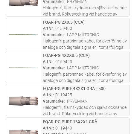
Varumärke
PRYSMIAN
Halogenfri, flamskyddad och självslocknande
vid brand. Rökutveckling vid händelse av
brand är liten, genomsynlig (underlättar
FQAR-PG 2X0.5 (CCA)
Lägg i kundvagn
M
utrymning) och ej skadlig för elektronisk
ArtNr
0159400
utrustning. Partvinnade (2x2x0,
...läs mer
Varumärke
LAPP MILTRONIC
Halogenfri partvinnad kabel, för överföring av
analoga och digitala signaler, i torra/fuktiga
lokaler i exempelvis processindustrin. Vid
FQAR-PG 4X2X0.5 (CCA)
Lägg i kundvagn
M
eventuell brand har kabeln låg rökutveckling
ArtNr
0159420
vilket underlätt
...läs mer
Varumärke
LAPP MILTRONIC
Halogenfri partvinnad kabel, för överföring av
analoga och digitala signaler, i torra/fuktiga
lokaler i exempelvis processindustrin. Vid
FQAR-PG PURE 4X2X1 GRÅ T500
Lägg i kundvagn
M
eventuell brand har kabeln låg rökutveckling
ArtNr
0119425
vilket underlätt
...läs mer
Varumärke
PRYSMIAN
Halogenfri, flamskyddad och självslocknande
vid brand. Rökutveckling vid händelse av
brand är liten, genomsynlig (underlättar
FQAR-PG PURE 16X2X1 GRÅ
Lägg i kundvagn
M
utrymning) och ej skadlig för elektronisk
ArtNr
0119440
utrustning. Partvinnade (2x2x0,
...läs mer