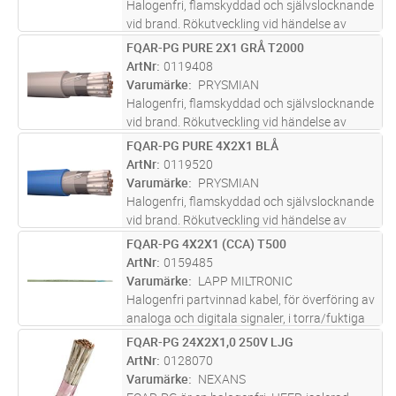
Halogenfri, flamskyddad och självslocknande
vid brand. Rökutveckling vid händelse av
brand är liten, genomsynlig (underlättar
FQAR-PG PURE 2X1 GRÅ T2000
Lägg i kundvagn
M
utrymning) och ej skadlig för elektronisk
ArtNr
0119408
utrustning. Partvinnade (2x2x0,
...läs mer
Varumärke
PRYSMIAN
Halogenfri, flamskyddad och självslocknande
vid brand. Rökutveckling vid händelse av
brand är liten, genomsynlig (underlättar
FQAR-PG PURE 4X2X1 BLÅ
Lägg i kundvagn
M
utrymning) och ej skadlig för elektronisk
ArtNr
0119520
utrustning. Partvinnade (2x2x0,
...läs mer
Varumärke
PRYSMIAN
Halogenfri, flamskyddad och självslocknande
vid brand. Rökutveckling vid händelse av
brand är liten, genomsynlig (underlättar
FQAR-PG 4X2X1 (CCA) T500
Lägg i kundvagn
M
utrymning) och ej skadlig för elektronisk
ArtNr
0159485
utrustning. Partvinnade (2x2x0,
...läs mer
Varumärke
LAPP MILTRONIC
Halogenfri partvinnad kabel, för överföring av
analoga och digitala signaler, i torra/fuktiga
lokaler i exempelvis processindustrin. Vid
FQAR-PG 24X2X1,0 250V LJG
Lägg i kundvagn
M
eventuell brand har kabeln låg rökutveckling
ArtNr
0128070
vilket underlätt
...läs mer
Varumärke
NEXANS