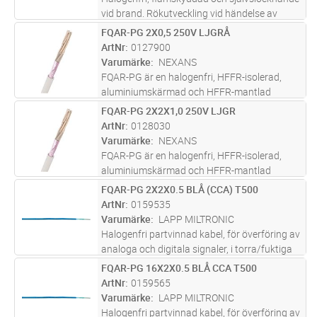
vid brand. Rökutveckling vid händelse av
brand är liten, genomsynlig (underlättar
FQAR-PG 2X0,5 250V LJGRÅ
Lägg i kundvagn
M
utrymning) och ej skadlig för elektronisk
ArtNr
0127900
utrustning. Partvinnade (2x2x0,
...läs mer
Varumärke
NEXANS
FQAR-PG är en halogenfri, HFFR-isolerad,
aluminiumskärmad och HFFR-mantlad
styrkabel med runda fåtrådiga ledare av
FQAR-PG 2X2X1,0 250V LJGR
Lägg i kundvagn
M
förtent koppar kablade i par. Kabeln är
ArtNr
0128030
försedd med en rivtråd för att förenkla
Varumärke
NEXANS
skal
...läs mer
FQAR-PG är en halogenfri, HFFR-isolerad,
aluminiumskärmad och HFFR-mantlad
styrkabel med runda fåtrådiga ledare av
FQAR-PG 2X2X0.5 BLÅ (CCA) T500
Lägg i kundvagn
M
förtent koppar kablade i par. Kabeln är
ArtNr
0159535
försedd med en rivtråd för att förenkla
Varumärke
LAPP MILTRONIC
skal
...läs mer
Halogenfri partvinnad kabel, för överföring av
analoga och digitala signaler, i torra/fuktiga
lokaler i exempelvis processindustrin. Vid
FQAR-PG 16X2X0.5 BLÅ CCA T500
Lägg i kundvagn
M
eventuell brand har kabeln låg rökutveckling
ArtNr
0159565
vilket underlätt
...läs mer
Varumärke
LAPP MILTRONIC
Halogenfri partvinnad kabel, för överföring av