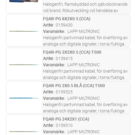
Halogenfri, flamskyddad och självslocknande
vid brand. Rökutveckling vid händelse av
brand är liten, genomsynlig (underlättar
FQAR-PG 8X2X0.5 (CCA)
Lägg i kundvagn
M
utrymning) och ej skadlig för elektronisk
ArtNr
0159430
utrustning. Partvinnade (2x2x0,
...läs mer
Varumärke
LAPP MILTRONIC
Halogenfri partvinnad kabel, för överföring av
analoga och digitala signaler, i torra/fuktiga
lokaler i exempelvis processindustrin. Vid
FQAR-PG 2X2X0.5 (CCA) T500
Lägg i kundvagn
M
eventuell brand har kabeln låg rökutveckling
ArtNr
0159415
vilket underlätt
...läs mer
Varumärke
LAPP MILTRONIC
Halogenfri partvinnad kabel, för överföring av
analoga och digitala signaler, i torra/fuktiga
lokaler i exempelvis processindustrin. Vid
FQAR-PG 2X0.5 BLÅ (CCA) T500
Lägg i kundvagn
M
eventuell brand har kabeln låg rökutveckling
ArtNr
0159525
vilket underlätt
...läs mer
Varumärke
LAPP MILTRONIC
Halogenfri partvinnad kabel, för överföring av
analoga och digitala signaler, i torra/fuktiga
lokaler i exempelvis processindustrin. Vid
FQAR-PG 24X2X1 (CCA)
Lägg i kundvagn
M
eventuell brand har kabeln låg rökutveckling
ArtNr
0159510
vilket underlätt
...läs mer
Varumärke
LAPP MILTRONIC