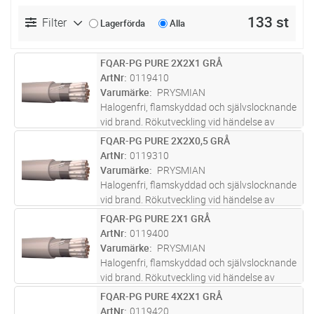
133 st
Filter
Lagerförda
Alla
FQAR-PG PURE 2X2X1 GRÅ
Lägg i kundvagn
M
ArtNr
0119410
Varumärke
PRYSMIAN
Halogenfri, flamskyddad och självslocknande
vid brand. Rökutveckling vid händelse av
brand är liten, genomsynlig (underlättar
FQAR-PG PURE 2X2X0,5 GRÅ
Lägg i kundvagn
M
utrymning) och ej skadlig för elektronisk
ArtNr
0119310
utrustning. Partvinnade (2x2x0,
...läs mer
Varumärke
PRYSMIAN
Halogenfri, flamskyddad och självslocknande
vid brand. Rökutveckling vid händelse av
brand är liten, genomsynlig (underlättar
FQAR-PG PURE 2X1 GRÅ
Lägg i kundvagn
M
utrymning) och ej skadlig för elektronisk
ArtNr
0119400
utrustning. Partvinnade (2x2x0,
...läs mer
Varumärke
PRYSMIAN
Halogenfri, flamskyddad och självslocknande
vid brand. Rökutveckling vid händelse av
brand är liten, genomsynlig (underlättar
FQAR-PG PURE 4X2X1 GRÅ
Lägg i kundvagn
M
utrymning) och ej skadlig för elektronisk
ArtNr
0119420