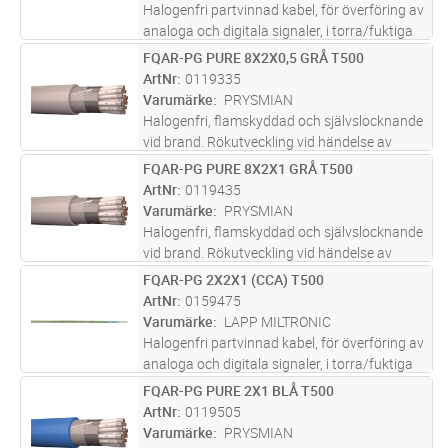
Halogenfri partvinnad kabel, för överföring av
analoga och digitala signaler, i torra/fuktiga
lokaler i exempelvis processindustrin. Vid
FQAR-PG PURE 8X2X0,5 GRÅ T500
Lägg i kundvagn
M
eventuell brand har kabeln låg rökutveckling
ArtNr
0119335
vilket underlätt
...läs mer
Varumärke
PRYSMIAN
Halogenfri, flamskyddad och självslocknande
vid brand. Rökutveckling vid händelse av
brand är liten, genomsynlig (underlättar
FQAR-PG PURE 8X2X1 GRÅ T500
Lägg i kundvagn
M
utrymning) och ej skadlig för elektronisk
ArtNr
0119435
utrustning. Partvinnade (2x2x0,
...läs mer
Varumärke
PRYSMIAN
Halogenfri, flamskyddad och självslocknande
vid brand. Rökutveckling vid händelse av
brand är liten, genomsynlig (underlättar
FQAR-PG 2X2X1 (CCA) T500
Lägg i kundvagn
M
utrymning) och ej skadlig för elektronisk
ArtNr
0159475
utrustning. Partvinnade (2x2x0,
...läs mer
Varumärke
LAPP MILTRONIC
Halogenfri partvinnad kabel, för överföring av
analoga och digitala signaler, i torra/fuktiga
lokaler i exempelvis processindustrin. Vid
FQAR-PG PURE 2X1 BLÅ T500
Lägg i kundvagn
M
eventuell brand har kabeln låg rökutveckling
ArtNr
0119505
vilket underlätt
...läs mer
Varumärke
PRYSMIAN