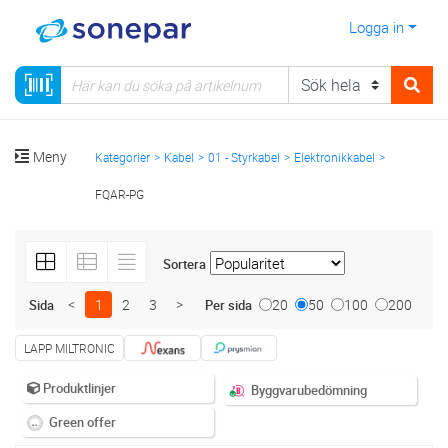
Logga in
Meny
Kategorier
Kabel
01 - Styrkabel
Elektronikkabel
FQAR-PG
Sortera
<
1
2
3
>
20
50
100
200
Sida
Per sida
LAPP MILTRONIC
Produktlinjer
Byggvarubedömning
Green offer