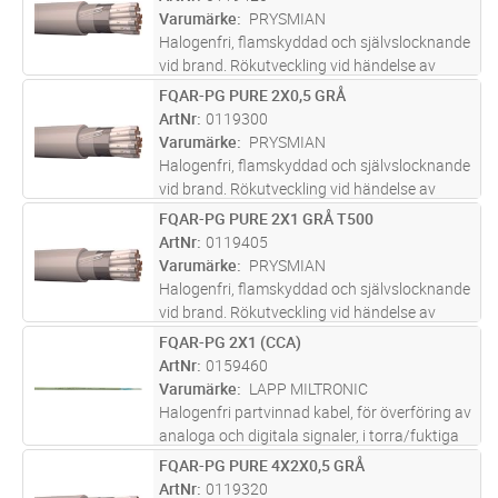
utrustning. Partvinnade (2x2x0,
...läs mer
Varumärke
PRYSMIAN
Halogenfri, flamskyddad och självslocknande
vid brand. Rökutveckling vid händelse av
brand är liten, genomsynlig (underlättar
FQAR-PG PURE 2X0,5 GRÅ
Lägg i kundvagn
M
utrymning) och ej skadlig för elektronisk
ArtNr
0119300
utrustning. Partvinnade (2x2x0,
...läs mer
Varumärke
PRYSMIAN
Halogenfri, flamskyddad och självslocknande
vid brand. Rökutveckling vid händelse av
brand är liten, genomsynlig (underlättar
FQAR-PG PURE 2X1 GRÅ T500
Lägg i kundvagn
M
utrymning) och ej skadlig för elektronisk
ArtNr
0119405
utrustning. Partvinnade (2x2x0,
...läs mer
Varumärke
PRYSMIAN
Halogenfri, flamskyddad och självslocknande
vid brand. Rökutveckling vid händelse av
brand är liten, genomsynlig (underlättar
FQAR-PG 2X1 (CCA)
Lägg i kundvagn
M
utrymning) och ej skadlig för elektronisk
ArtNr
0159460
utrustning. Partvinnade (2x2x0,
...läs mer
Varumärke
LAPP MILTRONIC
Halogenfri partvinnad kabel, för överföring av
analoga och digitala signaler, i torra/fuktiga
lokaler i exempelvis processindustrin. Vid
FQAR-PG PURE 4X2X0,5 GRÅ
Lägg i kundvagn
M
eventuell brand har kabeln låg rökutveckling
ArtNr
0119320