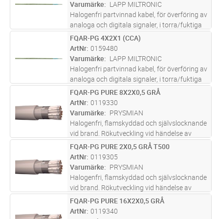
utrustning. Partvinnade (2x2x0,
...läs mer
Varumärke
LAPP MILTRONIC
Halogenfri partvinnad kabel, för överföring av
analoga och digitala signaler, i torra/fuktiga
lokaler i exempelvis processindustrin. Vid
FQAR-PG 4X2X1 (CCA)
Lägg i kundvagn
M
eventuell brand har kabeln låg rökutveckling
ArtNr
0159480
vilket underlätt
...läs mer
Varumärke
LAPP MILTRONIC
Halogenfri partvinnad kabel, för överföring av
analoga och digitala signaler, i torra/fuktiga
lokaler i exempelvis processindustrin. Vid
FQAR-PG PURE 8X2X0,5 GRÅ
Lägg i kundvagn
M
eventuell brand har kabeln låg rökutveckling
ArtNr
0119330
vilket underlätt
...läs mer
Varumärke
PRYSMIAN
Halogenfri, flamskyddad och självslocknande
vid brand. Rökutveckling vid händelse av
brand är liten, genomsynlig (underlättar
FQAR-PG PURE 2X0,5 GRÅ T500
Lägg i kundvagn
M
utrymning) och ej skadlig för elektronisk
ArtNr
0119305
utrustning. Partvinnade (2x2x0,
...läs mer
Varumärke
PRYSMIAN
Halogenfri, flamskyddad och självslocknande
vid brand. Rökutveckling vid händelse av
brand är liten, genomsynlig (underlättar
FQAR-PG PURE 16X2X0,5 GRÅ
Lägg i kundvagn
M
utrymning) och ej skadlig för elektronisk
ArtNr
0119340
utrustning. Partvinnade (2x2x0,
...läs mer