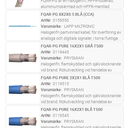
FQAR-PG är en halogenfri, HFFR-isolerad,
aluminiumskärmad och HFFR-mantlad
styrkabel med runda fåtrådiga ledare av
FQAR-PG 8X2X0.5 BLÅ (CCA)
Lägg i kundvagn
M
förtent koppar kablade i par. Kabeln är
ArtNr
0159550
försedd med en rivtråd för att förenkla
Varumärke
LAPP MILTRONIC
skal
...läs mer
Halogenfri partvinnad kabel, för överföring av
analoga och digitala signaler, i torra/fuktiga
lokaler i exempelvis processindustrin. Vid
FQAR-PG PURE 16X2X1 GRÅ T500
Lägg i kundvagn
M
eventuell brand har kabeln låg rökutveckling
ArtNr
0119445
vilket underlätt
...läs mer
Varumärke
PRYSMIAN
Halogenfri, flamskyddad och självslocknande
vid brand. Rökutveckling vid händelse av
brand är liten, genomsynlig (underlättar
FQAR-PG PURE 2X2X1 BLÅ T500
Lägg i kundvagn
M
utrymning) och ej skadlig för elektronisk
ArtNr
0119515
utrustning. Partvinnade (2x2x0,
...läs mer
Varumärke
PRYSMIAN
Halogenfri, flamskyddad och självslocknande
vid brand. Rökutveckling vid händelse av
brand är liten, genomsynlig (underlättar
FQAR-PG PURE 16X2X1 BLÅ T500
Lägg i kundvagn
M
utrymning) och ej skadlig för elektronisk
ArtNr
0119545
utrustning. Partvinnade (2x2x0,
...läs mer
Varumärke
PRYSMIAN
Halogenfri, flamskyddad och självslocknande