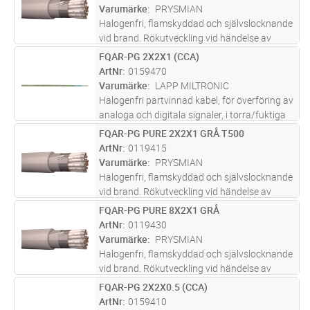
vilket underlätt
...läs mer
Varumärke
PRYSMIAN
Halogenfri, flamskyddad och självslocknande
vid brand. Rökutveckling vid händelse av
brand är liten, genomsynlig (underlättar
FQAR-PG 2X2X1 (CCA)
Lägg i kundvagn
M
utrymning) och ej skadlig för elektronisk
ArtNr
0159470
utrustning. Partvinnade (2x2x0,
...läs mer
Varumärke
LAPP MILTRONIC
Halogenfri partvinnad kabel, för överföring av
analoga och digitala signaler, i torra/fuktiga
lokaler i exempelvis processindustrin. Vid
FQAR-PG PURE 2X2X1 GRÅ T500
Lägg i kundvagn
M
eventuell brand har kabeln låg rökutveckling
ArtNr
0119415
vilket underlätt
...läs mer
Varumärke
PRYSMIAN
Halogenfri, flamskyddad och självslocknande
vid brand. Rökutveckling vid händelse av
brand är liten, genomsynlig (underlättar
FQAR-PG PURE 8X2X1 GRÅ
Lägg i kundvagn
M
utrymning) och ej skadlig för elektronisk
ArtNr
0119430
utrustning. Partvinnade (2x2x0,
...läs mer
Varumärke
PRYSMIAN
Halogenfri, flamskyddad och självslocknande
vid brand. Rökutveckling vid händelse av
brand är liten, genomsynlig (underlättar
FQAR-PG 2X2X0.5 (CCA)
Lägg i kundvagn
M
utrymning) och ej skadlig för elektronisk
ArtNr
0159410