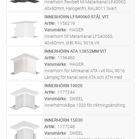
Innerhörn flexibelt till Matarkanal LF40060,
40x60mm, Halogenfri, RAL9011 Svart
INNERHÖRN LFS40060 STÅL VIT
Lägg i kundvagn
ST
ArtNr
1156219
Varumärke
HAGER
Innerhörn till Matarkanal LFS40060,
40x60mm, stål, RAL 9016 Vit
INNERHÖRN ATA 13X52MM VIT
Lägg i kundvagn
ST
ArtNr
1156460
Varumärke
HAGER
Innerhörn för Minikanal ATA i vit RAL 9016.
Lämplig för kanal serie ATA och ATH med
dimension 13x52 mm. Hörnet är justerbart
INNERHÖRN 10020
Lägg i kundvagn
ST
83-140 ° för en snygg finish där väggens hörn
ArtNr
1177244
inte är exakt 90° vilket ger
...läs mer
Varumärke
SWEEL
Innerhörnskåpa 1020 för riktningsändring.
INNERHÖRN 15030
Lägg i kundvagn
ST
ArtNr
1177248
Varumärke
SWEEL