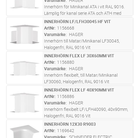
Varumärke
HAGER
Innerhörn för Minikanal ATA i vit RAL 9016.
Lämplig för kanal serie ATA och ATH med
dimension 16x32 mm. Hörnet är justerbart
INNERHÖRN LF/LFH30045 HF VIT
Lägg i kundvagn
ST
83-140 ° för en snygg finish där väggens hörn
ArtNr
1156668
inte är exakt 90° vilket ger
...läs mer
Varumärke
HAGER
Innerhörn till Matar/Minikanal LF30045,
Halogenfri, RAL 9016 Vit
INNERHÖRN FLEX LF 30X60MM VIT
Lägg i kundvagn
ST
ArtNr
1156880
Varumärke
HAGER
Innerhörn flexibelt, till Matar/Minikanal
LF30060, Halogenfri, RAL 9016 Vit
INNERHÖRN FLEX LF 40X90MM VIT
Lägg i kundvagn
ST
ArtNr
1156886
Varumärke
HAGER
Innerhörn flexibelt LF/LFH40090, 40x90mm,
Halogenfri, RAL 9016 Vit
INNERHÖRN 12X30 R9003
Lägg i kundvagn
ST
ArtNr
1169642
Varumärke
SCHNEIDER ELECTRIC