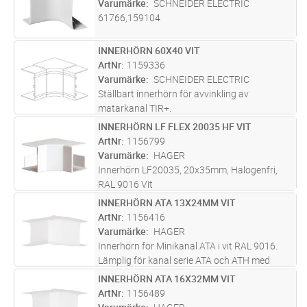
Varumärke
SCHNEIDER ELECTRIC
61766,159104
INNERHÖRN 60X40 VIT
Lägg i kundvagn
ST
ArtNr
1159336
Varumärke
SCHNEIDER ELECTRIC
Ställbart innerhörn för avvinkling av
matarkanal TIR+.
INNERHÖRN LF FLEX 20035 HF VIT
Lägg i kundvagn
ST
ArtNr
1156799
Varumärke
HAGER
Innerhörn LF20035, 20x35mm, Halogenfri,
RAL 9016 Vit
INNERHÖRN ATA 13X24MM VIT
Lägg i kundvagn
ST
ArtNr
1156416
Varumärke
HAGER
Innerhörn för Minikanal ATA i vit RAL 9016.
Lämplig för kanal serie ATA och ATH med
dimension 12x20 mm. Hörnet är justerbart
INNERHÖRN ATA 16X32MM VIT
Lägg i kundvagn
ST
83-140 ° för en snygg finish där väggens hörn
ArtNr
1156489
inte är exakt 90° vilket ger
...läs mer