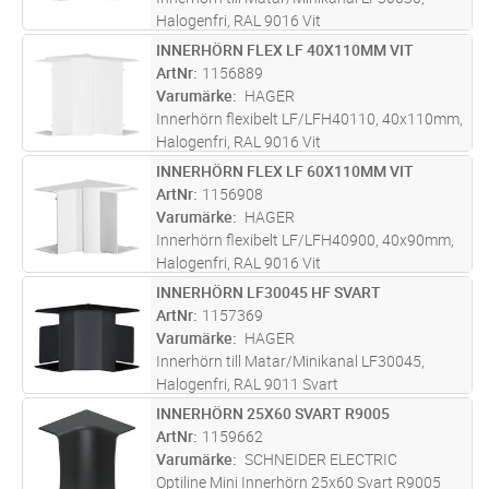
Halogenfri, RAL 9016 Vit
INNERHÖRN FLEX LF 40X110MM VIT
Lägg i kundvagn
ST
ArtNr
1156889
Varumärke
HAGER
Innerhörn flexibelt LF/LFH40110, 40x110mm,
Halogenfri, RAL 9016 Vit
INNERHÖRN FLEX LF 60X110MM VIT
Lägg i kundvagn
ST
ArtNr
1156908
Varumärke
HAGER
Innerhörn flexibelt LF/LFH40900, 40x90mm,
Halogenfri, RAL 9016 Vit
INNERHÖRN LF30045 HF SVART
Lägg i kundvagn
ST
ArtNr
1157369
Varumärke
HAGER
Innerhörn till Matar/Minikanal LF30045,
Halogenfri, RAL 9011 Svart
INNERHÖRN 25X60 SVART R9005
Lägg i kundvagn
ST
ArtNr
1159662
Varumärke
SCHNEIDER ELECTRIC
Optiline Mini Innerhörn 25x60 Svart R9005