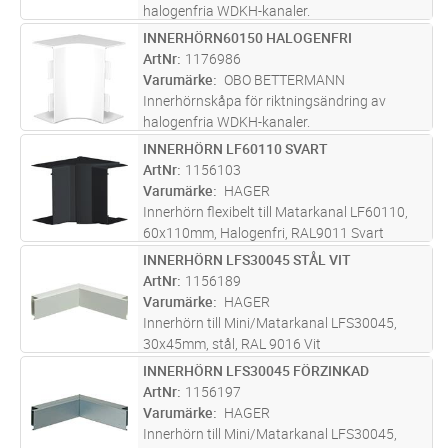
halogenfria WDKH-kanaler.
INNERHÖRN60150 HALOGENFRI
Lägg i kundvagn
ST
ArtNr
1176986
Varumärke
OBO BETTERMANN
Innerhörnskåpa för riktningsändring av
halogenfria WDKH-kanaler.
INNERHÖRN LF60110 SVART
Lägg i kundvagn
ST
ArtNr
1156103
Varumärke
HAGER
Innerhörn flexibelt till Matarkanal LF60110,
60x110mm, Halogenfri, RAL9011 Svart
INNERHÖRN LFS30045 STÅL VIT
Lägg i kundvagn
ST
ArtNr
1156189
Varumärke
HAGER
Innerhörn till Mini/Matarkanal LFS30045,
30x45mm, stål, RAL 9016 Vit
INNERHÖRN LFS30045 FÖRZINKAD
Lägg i kundvagn
ST
ArtNr
1156197
Varumärke
HAGER
Innerhörn till Mini/Matarkanal LFS30045,