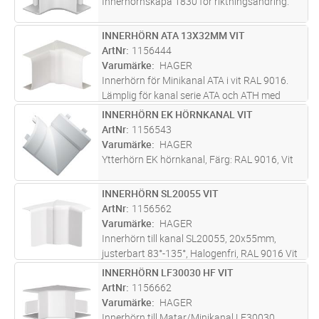
Innerhörnskåpa 1830 för riktningsändring.
INNERHÖRN ATA 13X32MM VIT
Lägg i kundvagn
ST
ArtNr
1156444
Varumärke
HAGER
Innerhörn för Minikanal ATA i vit RAL 9016.
Lämplig för kanal serie ATA och ATH med
dimension 13x32 mm. Hörnet är justerbart
INNERHÖRN EK HÖRNKANAL VIT
Lägg i kundvagn
ST
83-140 ° för en snygg finish där väggens hörn
ArtNr
1156543
inte är exakt 90° vilket ger
...läs mer
Varumärke
HAGER
Ytterhörn EK hörnkanal, Färg: RAL 9016, Vit
INNERHÖRN SL20055 VIT
Lägg i kundvagn
ST
ArtNr
1156562
Varumärke
HAGER
Innerhörn till kanal SL20055, 20x55mm,
justerbart 83°-135°, Halogenfri, RAL 9016 Vit
INNERHÖRN LF30030 HF VIT
Lägg i kundvagn
ST
ArtNr
1156662
Varumärke
HAGER
Innerhörn till Matar/Minikanal LF30030,