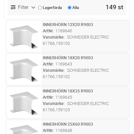
149 st
Filter
Lagerförda
Alla
INNERHÖRN 12X20 R9003
Lägg i kundvagn
ST
ArtNr
1169640
Varumärke
SCHNEIDER ELECTRIC
61766,159100
INNERHÖRN 18X20 R9003
Lägg i kundvagn
ST
ArtNr
1169643
Varumärke
SCHNEIDER ELECTRIC
61766,159102
INNERHÖRN 18X35 R9003
Lägg i kundvagn
ST
ArtNr
1169645
Varumärke
SCHNEIDER ELECTRIC
61766,159103
INNERHÖRN 25X60 R9003
Lägg i kundvagn
ST
ArtNr
1169648