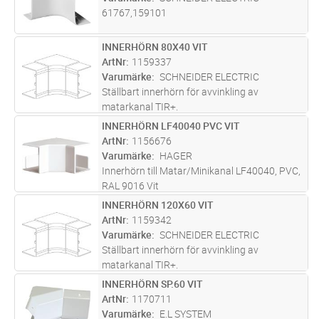
61767,159101
INNERHÖRN 80X40 VIT
Lägg i kundvagn
ST
ArtNr
1159337
Varumärke
SCHNEIDER ELECTRIC
Ställbart innerhörn för avvinkling av
matarkanal TIR+.
INNERHÖRN LF40040 PVC VIT
Lägg i kundvagn
ST
ArtNr
1156676
Varumärke
HAGER
Innerhörn till Matar/Minikanal LF40040, PVC,
RAL 9016 Vit
INNERHÖRN 120X60 VIT
Lägg i kundvagn
ST
ArtNr
1159342
Varumärke
SCHNEIDER ELECTRIC
Ställbart innerhörn för avvinkling av
matarkanal TIR+.
INNERHÖRN SP.60 VIT
Lägg i kundvagn
ST
ArtNr
1170711
Varumärke
E.L SYSTEM