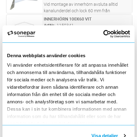
Vid montage av innerhörn avsluta alltid
kanalunderdel och lock 60 mm från
hörnet.Montera alltid innerhörnet utanpå
INNERHÖRN 100X60 VIT
Lägg i kundvagn
ST
locket och fäst med 2 st popnitar E-nr 15 332
ArtNr
1159341
70. Innerhörnetsfyra hål fungerar som
...läs
Varumärke
SCHNEIDER ELECTRIC
mer
Ställbart innerhörn för avvinkling av
matarkanal TIR+.
INNERHÖRN 40X40 VIT
Lägg i kundvagn
ST
Denna webbplats använder cookies
ArtNr
1159335
Vi använder enhetsidentifierare för att anpassa innehållet
Varumärke
SCHNEIDER ELECTRIC
Ställbart innerhörn för avvinkling av
och annonserna till användarna, tillhandahålla funktioner
matarkanal TIR+.
för sociala medier och analysera vår trafik. Vi
INNERHÖRN 80X60 VIT
vidarebefordrar även sådana identifierare och annan
Lägg i kundvagn
ST
ArtNr
1159340
information från din enhet till de sociala medier och
Varumärke
SCHNEIDER ELECTRIC
annons- och analysföretag som vi samarbetar med.
Ställbart innerhörn för avvinkling av
Dessa kan i sin tur kombinera informationen med annan
matarkanal TIR+.
information som du har tillhandahållit eller som de har
INNERHÖRN FLEX LF 60X90MM VIT
Lägg i kundvagn
ST
samlat in när du har använt deras tjänster.
ArtNr
1156896
Varumärke
HAGER
Visa detaljer