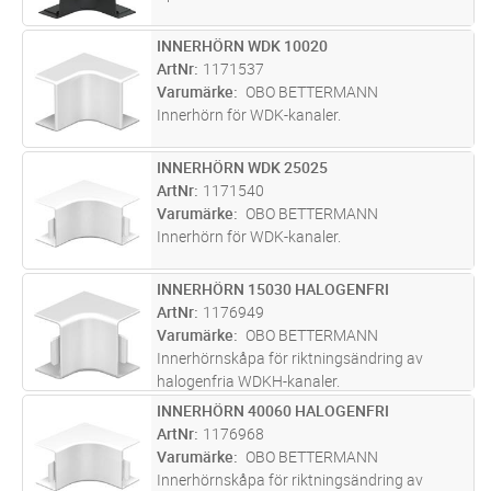
INNERHÖRN WDK 10020
Lägg i kundvagn
ST
ArtNr
1171537
Varumärke
OBO BETTERMANN
Innerhörn för WDK-kanaler.
INNERHÖRN WDK 25025
Lägg i kundvagn
ST
ArtNr
1171540
Varumärke
OBO BETTERMANN
Innerhörn för WDK-kanaler.
INNERHÖRN 15030 HALOGENFRI
Lägg i kundvagn
ST
ArtNr
1176949
Varumärke
OBO BETTERMANN
Innerhörnskåpa för riktningsändring av
halogenfria WDKH-kanaler.
INNERHÖRN 40060 HALOGENFRI
Lägg i kundvagn
ST
ArtNr
1176968
Varumärke
OBO BETTERMANN
Innerhörnskåpa för riktningsändring av