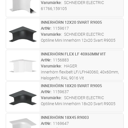
Varumärke
SCHNEIDER ELECTRIC
61766,159105
INNERHÖRN 12X20 SVART R9005
Lägg i kundvagn
ST
ArtNr
1159617
Varumärke
SCHNEIDER ELECTRIC
Optiline Mini Innerhörn 12x20 Svart R9005
INNERHÖRN FLEX LF 40X60MM VIT
Lägg i kundvagn
ST
ArtNr
1156883
Varumärke
HAGER
Innerhörn flexibelt LF/LFH40060, 40x60mm,
Halogenfri, RAL 9016 Vit
INNERHÖRN 18X20 SVART R9005
Lägg i kundvagn
ST
ArtNr
1159637
Varumärke
SCHNEIDER ELECTRIC
Optiline Mini Innerhörn 18x20 Svart R9005
INNERHÖRN 18X45 R9003
Lägg i kundvagn
ST
ArtNr
1169647