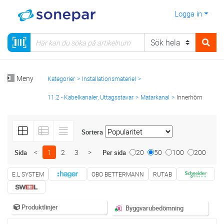
Logga in
Meny
Kategorier
Installationsmateriel
11.2 - Kabelkanaler, Uttagsstavar
Matarkanal
Innerhörn
Sortera
<
1
2
3
>
20
50
100
200
Sida
Per sida
E.L SYSTEM
OBO BETTERMANN
RUTAB
Produktlinjer
Byggvarubedömning