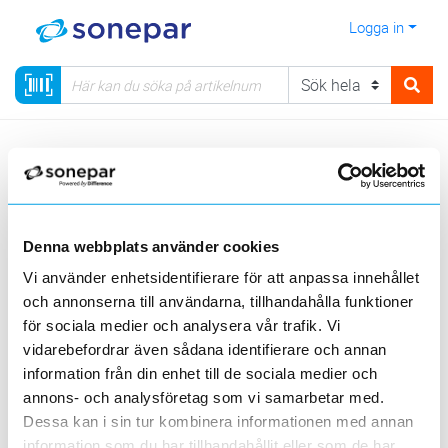
Logga in
Meny
Kategorier
Data & Tele
Skåp och rack
(lådor) - [Utomhusskåp för kopparnät]
Denna webbplats använder cookies
Visa produkter från alla underliggande kategorier
Vi använder enhetsidentifierare för att anpassa innehållet
och annonserna till användarna, tillhandahålla funktioner
för sociala medier och analysera vår trafik. Vi
vidarebefordrar även sådana identifierare och annan
information från din enhet till de sociala medier och
annons- och analysföretag som vi samarbetar med.
Skåp, boxar,
tillbehör
Dessa kan i sin tur kombinera informationen med annan
information som du har tillhandahållit eller som de har