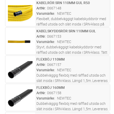
system med muff i en ände samt täningsring i
KABELRÖR SRN 110MM GUL R50
Lägg i kundvagn
M
andra.
ArtNr
0667148
Varumärke
NEWTEC
Flexibelt, dubbelväggigt kabelskyddsrör med
räfflad utsida och slät insida i SRN-klass på
ring om 50m. Levereras med skarvmuff i en
KABELSKYDDSRÖR SRN 110MM GUL
Lägg i kundvagn
M
ände. Med dragtråd i förzinkat,
ArtNr
0667153
korrosionsskyddat stål.
Varumärke
NEWTEC
Styvt, dubbelväggigt kabelskyddsrör med
räfflad utsida och slät insida i SRN-klass. Tätt
system med muff i en ände samt täningsring i
FLEXBÖJ 110MM
Lägg i kundvagn
ST
andra.
ArtNr
0667157
Varumärke
NEWTEC
Dubbelväggig flexböj med räfflad utsida och
slät insida i SRN-klass. Längd 1,5m. Levereras
med vattentät muff i en ände.
FLEXBÖJ 160MM
Lägg i kundvagn
ST
ArtNr
0667158
Varumärke
NEWTEC
Dubbelväggig flexböj med räfflad utsida och
slät insida i SRN-klass. Längd 1,5m. Levereras