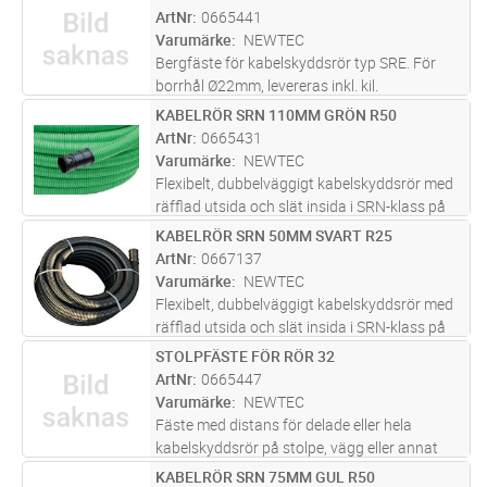
Lägg i kundvagn
ST
ArtNr
0665441
Varumärke
NEWTEC
Bergfäste för kabelskyddsrör typ SRE. För
borrhål Ø22mm, levereras inkl. kil.
KABELRÖR SRN 110MM GRÖN R50
Lägg i kundvagn
M
ArtNr
0665431
Varumärke
NEWTEC
Flexibelt, dubbelväggigt kabelskyddsrör med
räfflad utsida och slät insida i SRN-klass på
ring om 50m. Levereras med skarvmuff i en
KABELRÖR SRN 50MM SVART R25
Lägg i kundvagn
M
ände. Med dragtråd i förzinkat,
ArtNr
0667137
korrosionsskyddat stål.
Varumärke
NEWTEC
Flexibelt, dubbelväggigt kabelskyddsrör med
räfflad utsida och slät insida i SRN-klass på
ring om 25m. Svart. Levereras med skarvmuff
STOLPFÄSTE FÖR RÖR 32
Lägg i kundvagn
ST
i en ände.
ArtNr
0665447
Varumärke
NEWTEC
Fäste med distans för delade eller hela
kabelskyddsrör på stolpe, vägg eller annat
underlag. Levereras inkl. fästskruv för trä.
KABELRÖR SRN 75MM GUL R50
Lägg i kundvagn
M