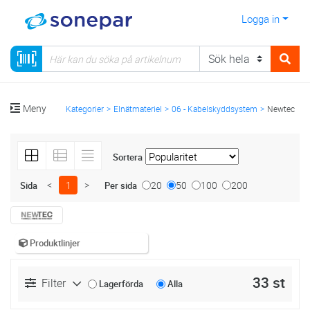
Logga in
Meny
Kategorier
Elnätmateriel
06 - Kabelskyddsystem
Newtec
Sortera
<
1
>
20
50
100
200
Sida
Per sida
Produktlinjer
33 st
Filter
Lagerförda
Alla