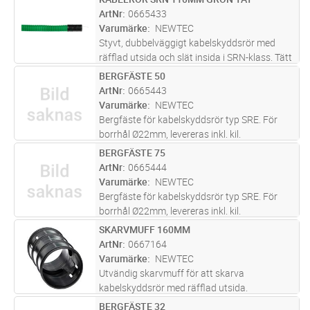
Lägg i kundvagn
M
ArtNr
0665433
Varumärke
NEWTEC
Styvt, dubbelväggigt kabelskyddsrör med
räfflad utsida och slät insida i SRN-klass. Tätt
system med muff i en ände samt täningsring i
BERGFÄSTE 50
Lägg i kundvagn
ST
andra.
ArtNr
0665443
Varumärke
NEWTEC
Bergfäste för kabelskyddsrör typ SRE. För
borrhål Ø22mm, levereras inkl. kil.
BERGFÄSTE 75
Lägg i kundvagn
ST
ArtNr
0665444
Varumärke
NEWTEC
Bergfäste för kabelskyddsrör typ SRE. För
borrhål Ø22mm, levereras inkl. kil.
SKARVMUFF 160MM
Lägg i kundvagn
ST
ArtNr
0667164
Varumärke
NEWTEC
Utvändig skarvmuff för att skarva
kabelskyddsrör med räfflad utsida.
BERGFÄSTE 32