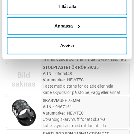
BERGFÄSTE 110
Lägg i kundvagn
ST
Tillåt alla
ArtNr
0665445
Varumärke
NEWTEC
Bergfäste för kabelskyddsrör typ SRE. För
borrhål Ø22mm, levereras inkl. kil.
Anpassa
KABELRÖR SRN 50MM GRÖN TÄT
Lägg i kundvagn
M
ArtNr
0665432
Avvisa
Varumärke
NEWTEC
Styvt, dubbelväggigt kabelskyddsrör med
räfflad utsida och slät insida i SRN-klass. Tätt
system med muff i en ände samt täningsring i
STOLPFÄSTE FÖR RÖR 39/35
Lägg i kundvagn
ST
andra.
ArtNr
0665448
Varumärke
NEWTEC
Fäste med distans för delade eller hela
kabelskyddsrör på stolpe, vägg eller annat
underlag. Levereras inkl. fästskruv för trä.
SKARVMUFF 75MM
Lägg i kundvagn
ST
ArtNr
0667161
Varumärke
NEWTEC
Utvändig skarvmuff för att skarva
kabelskyddsrör med räfflad utsida.
KABELRÖR SRN 110MM GRÖN TÄT