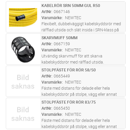
KABELRÖR SRN 50MM GUL R50
Lägg i kundvagn
M
ArtNr
0667146
Varumärke
NEWTEC
Flexibelt, dubbelväggigt kabelskyddsrör med
räfflad utsida och slät insida i SRN-klass på
ring om 50m. Levereras med skarvmuff i en
SKARVMUFF 50MM
Lägg i kundvagn
ST
ände. Med dragtråd i förzinkat,
ArtNr
0667159
korrosionsskyddat stål.
Varumärke
NEWTEC
Utvändig skarvmuff för att skarva
kabelskyddsrör med räfflad utsida.
STOLPFÄSTE FÖR RÖR 58/50
Lägg i kundvagn
ST
ArtNr
0665449
Varumärke
NEWTEC
Fäste med distans för delade eller hela
kabelskyddsrör på stolpe, vägg eller annat
underlag. Levereras inkl. fästskruv för trä.
STOLPFÄSTE FÖR RÖR 83/75
Lägg i kundvagn
ST
ArtNr
0665450
Varumärke
NEWTEC
Fäste med distans för delade eller hela
kabelskyddsrör på stolpe, vägg eller annat