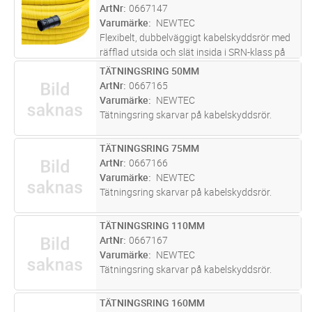
ArtNr
0667147
Varumärke
NEWTEC
Flexibelt, dubbelväggigt kabelskyddsrör med
räfflad utsida och slät insida i SRN-klass på
ring om 50m. Levereras med skarvmuff i en
TÄTNINGSRING 50MM
Lägg i kundvagn
ST
ände. Med dragtråd i förzinkat,
ArtNr
0667165
korrosionsskyddat stål.
Varumärke
NEWTEC
Tätningsring skarvar på kabelskyddsrör.
TÄTNINGSRING 75MM
Lägg i kundvagn
ST
ArtNr
0667166
Varumärke
NEWTEC
Tätningsring skarvar på kabelskyddsrör.
TÄTNINGSRING 110MM
Lägg i kundvagn
ST
ArtNr
0667167
Varumärke
NEWTEC
Tätningsring skarvar på kabelskyddsrör.
TÄTNINGSRING 160MM
Lägg i kundvagn
ST