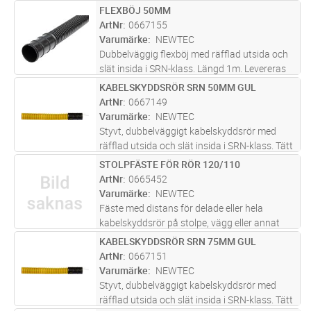
underlag. Levereras inkl. fästskruv för trä.
FLEXBÖJ 50MM
Lägg i kundvagn
ST
ArtNr
0667155
Varumärke
NEWTEC
Dubbelväggig flexböj med räfflad utsida och
slät insida i SRN-klass. Längd 1m. Levereras
med vattentät muff i en ände.
KABELSKYDDSRÖR SRN 50MM GUL
Lägg i kundvagn
M
ArtNr
0667149
Varumärke
NEWTEC
Styvt, dubbelväggigt kabelskyddsrör med
räfflad utsida och slät insida i SRN-klass. Tätt
system med muff i en ände samt täningsring i
STOLPFÄSTE FÖR RÖR 120/110
Lägg i kundvagn
ST
andra.
ArtNr
0665452
Varumärke
NEWTEC
Fäste med distans för delade eller hela
kabelskyddsrör på stolpe, vägg eller annat
underlag. Levereras inkl. fästskruv för trä.
KABELSKYDDSRÖR SRN 75MM GUL
Lägg i kundvagn
M
ArtNr
0667151
Varumärke
NEWTEC
Styvt, dubbelväggigt kabelskyddsrör med
räfflad utsida och slät insida i SRN-klass. Tätt