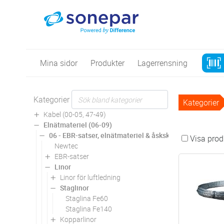
Mina sidor
Produkter
Lagerrensning
Kategorier
Kategorier
Kabel (00-05, 47-49)
Elnätmateriel (06-09)
06 - EBR-satser, elnätmateriel & åskskydd
Visa produ
Newtec
EBR-satser
Linor
Linor för luftledning
Staglinor
Staglina Fe60
Staglina Fe140
Kopparlinor