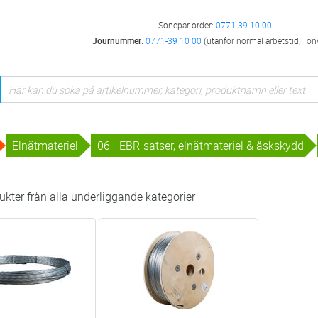
Sonepar order:
0771-39 10 00
Journummer:
0771-39 10 00
(utanför normal arbetstid, Ton
Elnätmateriel
06 - EBR-satser, elnätmateriel & åskskydd
kter från alla underliggande kategorier