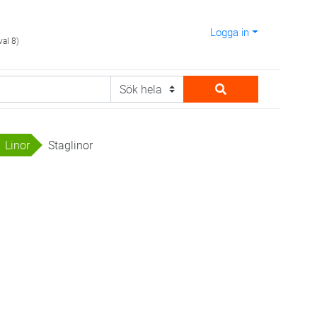
Logga in
val 8)
Linor
Staglinor