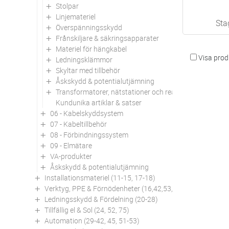
Stolpar
Linjemateriel
Sta
Överspänningsskydd
Frånskiljare & säkringsapparater
Materiel för hängkabel
Visa produ
Ledningsklämmor
Skyltar med tillbehör
Åskskydd & potentialutjämning
Transformatorer, nätstationer och reaktorer
Kundunika artiklar & satser
06 - Kabelskyddsystem
07 - Kabeltillbehör
08 - Förbindningssystem
09 - Elmätare
VA-produkter
Åskskydd & potentialutjämning
Installationsmateriel (11-15, 17-18)
Verktyg, PPE & Förnödenheter (16,42,53,94)
Ledningsskydd & Fördelning (20-28)
Tillfällig el & Sol (24, 52, 75)
Automation (29-42, 45, 51-53)