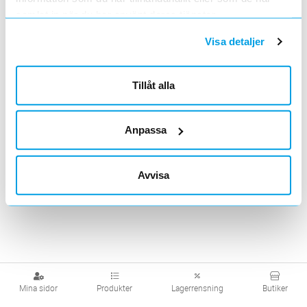
H6A inomhus
H6A utomhus
samlat in när du har använt deras tjänster.
Visa detaljer
Visa produkter från alla underliggande kategorier
Tillåt alla
Anpassa
Avvisa
Mina sidor
Produkter
Lagerrensning
Butiker