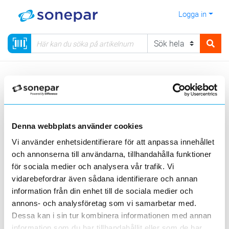
Logga in
Meny
Kategorier
Säkerhet
Kamerabevakning
Kamerabevakning Avigilon Unity
Domekameror H6A utomhus/inomhus
Denna webbplats använder cookies
Vi använder enhetsidentifierare för att anpassa innehållet
Visa produkter från alla underliggande kategorier
och annonserna till användarna, tillhandahålla funktioner
för sociala medier och analysera vår trafik. Vi
vidarebefordrar även sådana identifierare och annan
information från din enhet till de sociala medier och
annons- och analysföretag som vi samarbetar med.
Dessa kan i sin tur kombinera informationen med annan
Domekameror
Domekameror
information som du har tillhandahållit eller som de har