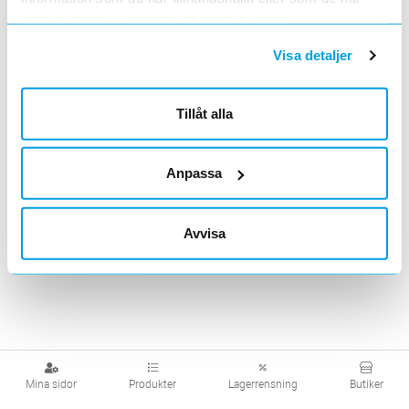
samlat in när du har använt deras tjänster.
Visa detaljer
Kamrörsradiator
Tillfällig värme
Frostvakt
Tillåt alla
Visa produkter från alla underliggande kategorier
Anpassa
Avvisa
Mina sidor
Produkter
Lagerrensning
Butiker