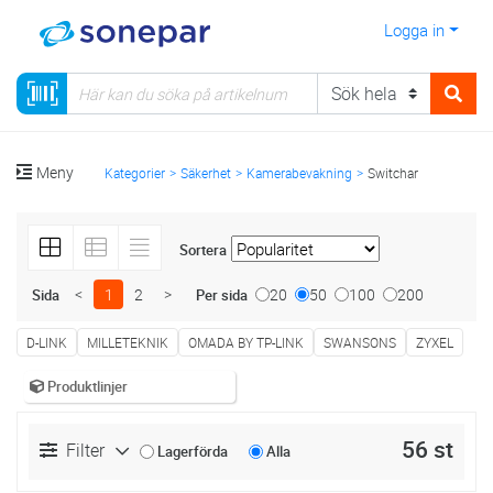
Logga in
Meny
Kategorier
Säkerhet
Kamerabevakning
Switchar
Sortera
<
1
2
>
20
50
100
200
Sida
Per sida
D-LINK
MILLETEKNIK
OMADA BY TP-LINK
SWANSONS
ZYXEL
Produktlinjer
56 st
Filter
Lagerförda
Alla