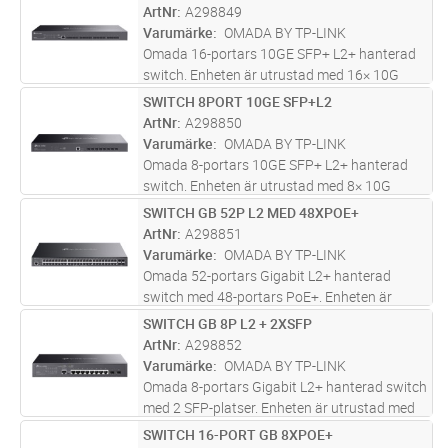
"Extended Range Mode" för att möjliggöra
ArtNr
A298849
kabeldragning upp till 250m
...läs mer
Varumärke
OMADA BY TP-LINK
Omada 16-portars 10GE SFP+ L2+ hanterad
switch. Enheten är utrustad med 16× 10G
SFP+-platser, RJ45/Micro-USB-konsolport
SWITCH 8PORT 10GE SFP+L2
Lägg i kundvagn
ST
Specifikationer inkluderar 1U 19-tums
ArtNr
A298850
rackmonterbart stålfodral. med
Varumärke
OMADA BY TP-LINK
funktione
...läs mer
Omada 8-portars 10GE SFP+ L2+ hanterad
switch. Enheten är utrustad med 8× 10G
SFP+-platser, RJ45/Micro-USB-konsolport
SWITCH GB 52P L2 MED 48XPOE+
Lägg i kundvagn
ST
Specifikationer inkluderar 1U 19-tums
ArtNr
A298851
rackmonterbart stålfodral med funktioner
Varumärke
OMADA BY TP-LINK
s
...läs mer
Omada 52-portars Gigabit L2+ hanterad
switch med 48-portars PoE+. Enheten är
utrustad med 48 × Gigabit PoE+-portar, 4×
SWITCH GB 8P L2 + 2XSFP
Lägg i kundvagn
ST
Gigabit SFP-platser, RJ45/Micro-USB-
ArtNr
A298852
konsolport. Specifikationer inkluderar
Varumärke
OMADA BY TP-LINK
802.3
...läs mer
Omada 8-portars Gigabit L2+ hanterad switch
med 2 SFP-platser. Enheten är utrustad med
8× Gigabit RJ45-portar, 2× Gigabit SFP-
SWITCH 16-PORT GB 8XPOE+
Lägg i kundvagn
ST