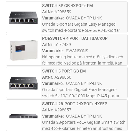
SWITCH 5P GB 4XPOE+ EM
Lägg i kundvagn
ST
ArtNr
A298859
Varumärke
OMADA BY TP-LINK
Omada 5-portars Gigabit Easy Managed
switch med 4-portars PoE+ 5× RJ45-portar
med 10/100/1000 Mbit/s (4× 802.3at/af-
POESWITCH 4 PORT BATTBACKUP
Lägg i kundvagn
ST
kompatibel PoE+) 65 W strömbudget, med
ArtNr
5172439
upp till 30 W för varje PoE-port Lätt att
...läs
Varumärke
SWANSONS
mer
Nätspänning indikeras med grön lysdiod och
fel med röd lysdiod på fronten, larmrelä. Kan
förses med larmkort för yttrligare fellarm och
SWITCH 5 PORT GB EM
Lägg i kundvagn
ST
sabotagekontakt i förborrade hål. Aggregatet
ArtNr
A298860
är skyddad mot öve
...läs mer
Varumärke
OMADA BY TP-LINK
Omada 5-portars Gigabit Easy Managed-
switch 5× 10/100/1000 Mbps RJ45-portar
Lätt att använda: Stöder plug-and-play för
SWITCH 28-PORT 24XPOE+ 4XSFP
Lägg i kundvagn
ST
omedelbar anslutning och enkel konfiguration
ArtNr
A298857
för ytterligare funktioner Centra
...läs mer
Varumärke
OMADA BY TP-LINK
Omada 28-portars PoE+ Gigabit Smart switch
med 4 SFP-platser. Enheten är utrustad med