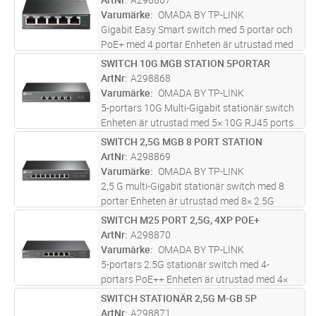
MTU/port/Tag-based VLAN, QoS, IGMP
Varumärke
OMADA BY TP-LINK
Snooping, W
...läs mer
Gigabit Easy Smart switch med 5 portar och
PoE+ med 4 portar Enheten är utrustad med
4× Gigabit PoE+-portar, 1× Gigabit icke-PoE-
SWITCH 10G MGB STATION 5PORTAR
Lägg i kundvagn
ST
portar Specifikationer inkluderar 802.3at/af,
ArtNr
A298868
65 W PoE Power, statio
...läs mer
Varumärke
OMADA BY TP-LINK
5-portars 10G Multi-Gigabit stationär switch
Enheten är utrustad med 5× 10G RJ45 ports
Specifikationer inkluderar Desktop Steel Case
SWITCH 2,5G MGB 8 PORT STATION
Lägg i kundvagn
ST
med funktioner som Plug and Play Wi-Fi 6 Wi-
ArtNr
A298869
Fi 7 PoE accesspunkt
...läs mer
Varumärke
OMADA BY TP-LINK
2,5 G multi-Gigabit stationär switch med 8
portar Enheten är utrustad med 8× 2.5G
RJ45-portar Specifikationer inkluderar
SWITCH M25 PORT 2,5G, 4XP POE+
Lägg i kundvagn
ST
Desktop Steel Case med funktioner som Plug
ArtNr
A298870
and Play Wi-Fi 6 Wi-Fi 7 PoE acce
...läs mer
Varumärke
OMADA BY TP-LINK
5-portars 2.5G stationär switch med 4-
portars PoE++ Enheten är utrustad med 4×
2.5G PoE++-portar, 1x 2.5G icke-PoE-port
SWITCH STATIONÄR 2,5G M-GB 5P
Lägg i kundvagn
ST
Specifikationer inkluderar 802.3af/at/bt
ArtNr
A298871