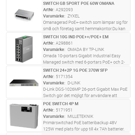
full effekt samtidigt. Är skyddad mot
SWITCH GB 5PORT POE 60W OMANA
Lägg i kundvagn
ST
överbelastning och kortslutning och har
ArtNr
A292093
inbyggt skydd mot djupurladdn
...läs mer
Varumärke
ZYXEL
Omanagerad PoE+-switch som lämpar sig för
små och företag samt hemmakontor.Du kan
enkelt skapa ett stabilt nätverk som använder
SWITCH 10G IND POE++/POE+ EM
Lägg i kundvagn
ST
IP-kameror, VoIP-telefonsystem eller trådlösa
ArtNr
A298861
åtkomstpunkter utan krån
...läs mer
Varumärke
OMADA BY TP-LINK
Omada 10-portars Gigabit Industrial Easy
Managed switch med 6-portars PoE+ och 2-
portars PoE++ Enheten är utrustad med 2×
SWITCH 24+2P 1G POE 370W SFP
Lägg i kundvagn
ST
Gigabit PoE++-portar, 6× Gigabit PoE+-portar,
ArtNr
5171354
2× Gigabit icke-PoE-portar, 2×
...läs mer
Varumärke
D-LINK
D-Link DGS-1026MP 26-port Gigabit Max PoE
Switch gör det möjligt för användare att
enkelt ansluta och driva PoE-kompatibla
POE SWITCH 4P M
Lägg i kundvagn
ST
enheter som trådlösa accesspunkter, IP-
ArtNr
5171951
kameror och IP-telefoner. Var och en
...läs
Varumärke
MILLETEKNIK
mer
Primärswitchad PoE batteribackup 48V
125W med plats för upp till 4x 7Ah batterier.