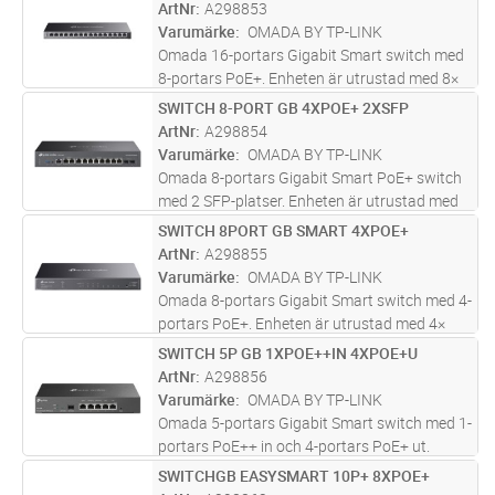
platser, RJ45/Micro-USB-konsolport.
ArtNr
A298853
Specifikationer inkluderar 1U 13-tums
...läs
Varumärke
OMADA BY TP-LINK
mer
Omada 16-portars Gigabit Smart switch med
8-portars PoE+. Enheten är utrustad med 8×
Gigabit PoE+ ports. Specifikationer inkluderar
SWITCH 8-PORT GB 4XPOE+ 2XSFP
Lägg i kundvagn
ST
802.3af/at, 120 W PoE Power, stationärt
ArtNr
A298854
stålfodral med funktioner s
...läs mer
Varumärke
OMADA BY TP-LINK
Omada 8-portars Gigabit Smart PoE+ switch
med 2 SFP-platser. Enheten är utrustad med
8× Gigabit PoE-portar, 2× Gigabit SFP-
SWITCH 8PORT GB SMART 4XPOE+
Lägg i kundvagn
ST
kortplatser. Specifikationer inkluderar
ArtNr
A298855
802.3af/at, 58 W PoE Power, stationä
...läs
Varumärke
OMADA BY TP-LINK
mer
Omada 8-portars Gigabit Smart switch med 4-
portars PoE+. Enheten är utrustad med 4×
Gigabit PoE+ ports. Specifikationer inkluderar
SWITCH 5P GB 1XPOE++IN 4XPOE+U
Lägg i kundvagn
ST
802.3at/af, 62 W PoE Power, Desktop Steel
ArtNr
A298856
Case med funktioner som In
...läs mer
Varumärke
OMADA BY TP-LINK
Omada 5-portars Gigabit Smart switch med 1-
portars PoE++ in och 4-portars PoE+ ut.
Enheten är utrustad med 1× Gigabit PoE++-
SWITCHGB EASYSMART 10P+ 8XPOE+
Lägg i kundvagn
ST
ingångsportar, 4× Gigabit PoE+-