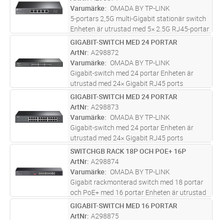
type3, 123 W PoE Power, stationärt
...läs mer
Varumärke
OMADA BY TP-LINK
5-portars 2,5G multi-Gigabit stationär switch
Enheten är utrustad med 5× 2.5G RJ45-portar
Specifikationer inkluderar Desktop Steel Case
GIGABIT-SWITCH MED 24 PORTAR
Lägg i kundvagn
ST
med funktioner som Plug and Play Wi-Fi 6 Wi-
ArtNr
A298872
Fi 7 PoE accesspu
...läs mer
Varumärke
OMADA BY TP-LINK
Gigabit-switch med 24 portar Enheten är
utrustad med 24× Gigabit RJ45 ports
Specifikationer inkluderar 1U 19-tums
GIGABIT-SWITCH MED 24 PORTAR
Lägg i kundvagn
ST
rackmonterbart stålfodral med funktioner
ArtNr
A298873
som Plug and Play Wi-Fi 6 Wi-Fi 7 PoE
Varumärke
OMADA BY TP-LINK
acce
...läs mer
Gigabit-switch med 24 portar Enheten är
utrustad med 24× Gigabit RJ45 ports
Specifikationer inkluderar 1U 13-tums
SWITCHGB RACK 18P OCH POE+ 16P
Lägg i kundvagn
ST
rackmonterbart stålfodral med funktioner
ArtNr
A298874
som Plug and Play Wi-Fi 6 Wi-Fi 7 PoE
Varumärke
OMADA BY TP-LINK
acce
...läs mer
Gigabit rackmonterad switch med 18 portar
och PoE+ med 16 portar Enheten är utrustad
med 16× Gigabit PoE+-portar, 2× Gigabit icke-
GIGABIT-SWITCH MED 16 PORTAR
Lägg i kundvagn
ST
PoE-portar, 2× kombinerade Gigabit SFP-
ArtNr
A298875