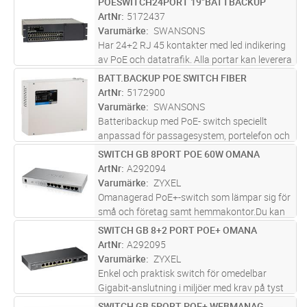
POESWITCH24PORT 19"BATTBACKUP
Lägg i kundvagn
ST
överbelastning och kortslutning och har
ArtNr
5172437
inbyggt skydd mot djupurladdn
...läs mer
Varumärke
SWANSONS
Har 24+2 RJ 45 kontakter med led indikering
av PoE och datatrafik. Alla portar kan leverera
full effekt samtidigt. Är skyddad mot
BATT.BACKUP POE SWITCH FIBER
Lägg i kundvagn
ST
överbelastning och kortslutning och har
ArtNr
5172900
inbyggt skydd mot djupurladdn
...läs mer
Varumärke
SWANSONS
Batteribackup med PoE- switch speciellt
anpassad för passagesystem, portelefon och
kameraövervakning. PoE switch med 2st SFP-
SWITCH GB 8PORT POE 60W OMANA
Lägg i kundvagn
ST
portar gör att du aldrig behöver stå
ArtNr
A292094
handfallen, oavsett vilket behov du m
...läs
Varumärke
ZYXEL
mer
Omanagerad PoE+-switch som lämpar sig för
små och företag samt hemmakontor.Du kan
enkelt skapa ett stabilt nätverk som använder
SWITCH GB 8+2 PORT POE+ OMANA
Lägg i kundvagn
ST
IP-kameror, VoIP-telefonsystem eller trådlösa
ArtNr
A292095
åtkomstpunkter utan krån
...läs mer
Varumärke
ZYXEL
Enkel och praktisk switch för omedelbar
Gigabit-anslutning i miljöer med krav på tyst
drift och hög energieffektivitet. Med sina
SWITCH GB 5PORT POE+ WEBMANAG