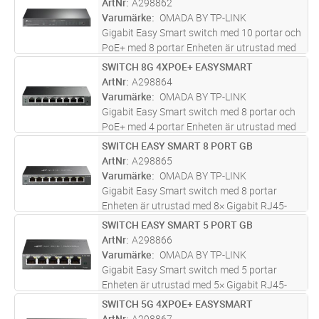
ArtNr
A298862
utgångsportar. Specifikationer inkluderar
Varumärke
OMADA BY TP-LINK
80
...läs mer
Gigabit Easy Smart switch med 10 portar och
PoE+ med 8 portar Enheten är utrustad med
8× Gigabit PoE+-portar, 2x Gigabit icke-PoE-
SWITCH 8G 4XPOE+ EASYSMART
Lägg i kundvagn
ST
portar, 1× kombinerad Gigabit SFP-kortplats
ArtNr
A298864
Specifikationer inklude
...läs mer
Varumärke
OMADA BY TP-LINK
Gigabit Easy Smart switch med 8 portar och
PoE+ med 4 portar Enheten är utrustad med
4× Gigabit PoE+-portar, 4× Gigabit icke-PoE-
SWITCH EASY SMART 8 PORT GB
Lägg i kundvagn
ST
portar Specifikationer inkluderar 802.3af/at,
ArtNr
A298865
64 W PoE Power, statio
...läs mer
Varumärke
OMADA BY TP-LINK
Gigabit Easy Smart switch med 8 portar
Enheten är utrustad med 8× Gigabit RJ45-
portar Specifikationer inkluderar Desktop
SWITCH EASY SMART 5 PORT GB
Lägg i kundvagn
ST
Steel Case med funktioner som
ArtNr
A298866
MTU/port/Tag-based VLAN, QoS, IGMP
Varumärke
OMADA BY TP-LINK
Snooping, W
...läs mer
Gigabit Easy Smart switch med 5 portar
Enheten är utrustad med 5× Gigabit RJ45-
portar Specifikationer inkluderar Desktop
SWITCH 5G 4XPOE+ EASYSMART
Lägg i kundvagn
ST
Steel Case med funktioner som
ArtNr
A298867