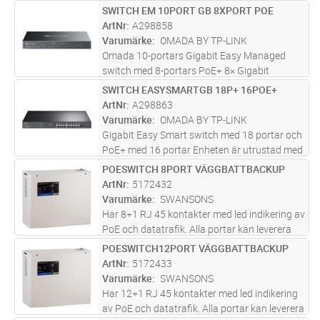
24× Gigabit PoE+-portar, 4× Gigabit SFP-
SWITCH EM 10PORT GB 8XPORT POE
Lägg i kundvagn
ST
kortplatser. Specifikationer inkluderar
ArtNr
A298858
802.3at/af, 250 W PoE Power, 1U 1
...läs mer
Varumärke
OMADA BY TP-LINK
Omada 10-portars Gigabit Easy Managed
switch med 8-portars PoE+ 8× Gigabit
802.3at/af-kompatibla PoE+ RJ45-portar 1×
SWITCH EASYSMARTGB 18P+ 16POE+
Lägg i kundvagn
ST
Gigabit RJ45-port, 1× Gigabit SFP/RJ45
ArtNr
A298863
kombinationsport 123 W effektbudget,
Varumärke
OMADA BY TP-LINK
me
...läs mer
Gigabit Easy Smart switch med 18 portar och
PoE+ med 16 portar Enheten är utrustad med
16× Gigabit PoE+-portar, 2× Gigabit icke-PoE-
POESWITCH 8PORT VÄGGBATTBACKUP
Lägg i kundvagn
ST
portar, 2× kombinerade Gigabit SFP-
ArtNr
5172432
kortplatser Specifikationer in
...läs mer
Varumärke
SWANSONS
Har 8+1 RJ 45 kontakter med led indikering av
PoE och datatrafik. Alla portar kan leverera
full effekt samtidigt. Är skyddad mot
POESWITCH12PORT VÄGGBATTBACKUP
Lägg i kundvagn
ST
överbelastning och kortslutning och har
ArtNr
5172433
inbyggt skydd mot djupurladdni
...läs mer
Varumärke
SWANSONS
Har 12+1 RJ 45 kontakter med led indikering
av PoE och datatrafik. Alla portar kan leverera