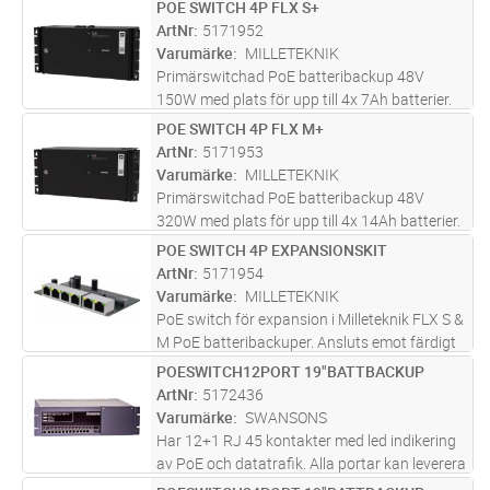
PoE 4p M skall väggmonteras.PoE 4p M
POE SWITCH 4P FLX S+
Lägg i kundvagn
ST
levereras inkl. 1x PoE switch med 2x LAN
ArtNr
5171952
portar & 4x PoE portar. Max effekt per
...läs
Varumärke
MILLETEKNIK
mer
Primärswitchad PoE batteribackup 48V
150W med plats för upp till 4x 7Ah batterier.
1x PoE switch med 2x LAN portar & 4x PoE
POE SWITCH 4P FLX M+
Lägg i kundvagn
ST
portar. Kan enkelt utökas med ytterligare 1
ArtNr
5171953
switch till totalt 8 PoE portar
...läs mer
Varumärke
MILLETEKNIK
Primärswitchad PoE batteribackup 48V
320W med plats för upp till 4x 14Ah batterier.
1x PoE switch med 2x LAN portar & 4x PoE
POE SWITCH 4P EXPANSIONSKIT
Lägg i kundvagn
ST
portar. Kan enkelt utökas med ytterligare 2
ArtNr
5171954
switchar till totalt 12 PoE po
...läs mer
Varumärke
MILLETEKNIK
PoE switch för expansion i Milleteknik FLX S &
M PoE batteribackuper. Ansluts emot färdigt
kablage som finns i PoE FLX S & eller FLX
POESWITCH12PORT 19"BATTBACKUP
Lägg i kundvagn
ST
M.Max effekt per port: 30,8W
ArtNr
5172436
(22W@41VDC/vid djupurladdning av
Varumärke
SWANSONS
batt
...läs mer
Har 12+1 RJ 45 kontakter med led indikering
av PoE och datatrafik. Alla portar kan leverera
full effekt samtidigt. Är skyddad mot