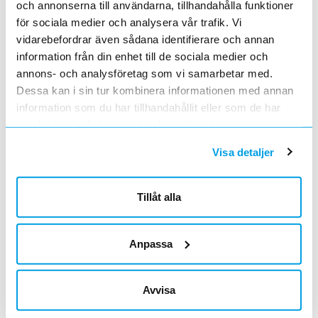
och annonserna till användarna, tillhandahålla funktioner
för sociala medier och analysera vår trafik. Vi
vidarebefordrar även sådana identifierare och annan
FRONTMONTAGESATS DELTA
Lägg i kundvagn
ST
ArtNr
0981184
information från din enhet till de sociala medier och
Varumärke
ABB
annons- och analysföretag som vi samarbetar med.
Frontmontage för elmätare i A43/A44-serien,
Dessa kan i sin tur kombinera informationen med annan
sju moduler bred.
information som du har tillhandahållit eller som de har
FLÄNS ME 2
Lägg i kundvagn
ST
samlat in när du har använt deras tjänster.
ArtNr
0900100
Varumärke
ABB
Visa detaljer
Frontmonteringssatser för montering av
normprodukter såsom elmätare IP40
FLÄNS ME 4
Tillåt alla
Lägg i kundvagn
ST
ArtNr
0900101
Varumärke
ABB
Frontmonteringssatser för montering av
Anpassa
normprodukter såsom elmätare IP40
FLÄNS ME 6
Lägg i kundvagn
ST
Avvisa
ArtNr
0900102
Varumärke
ABB