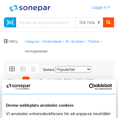
Logga in
Meny
Kategorier
Elnätmateriel
09 - Elmätare
Tillbehör
Montagedetaljer
Sortera
<
1
>
20
50
100
200
Sida
Per sida
Produktlinjer
Denna webbplats använder cookies
Vi använder enhetsidentifierare för att anpassa innehållet
5 st
Filter
Lagerförda
Alla