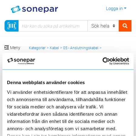
Logga in
Meny
Kategorier
Kabel
05 - Anslutningskabel
Hiss och traverskabel
Hisskabel
Sortera
Denna webbplats använder cookies
Vi använder enhetsidentifierare för att anpassa innehållet
<
1
>
20
50
100
200
Sida
Per sida
och annonserna till användarna, tillhandahålla funktioner
CIBES
för sociala medier och analysera vår trafik. Vi
vidarebefordrar även sådana identifierare och annan
information från din enhet till de sociala medier och
3 st
Filter
Lagerförda
Alla
annons- och analysföretag som vi samarbetar med.
Dessa kan i sin tur kombinera informationen med annan