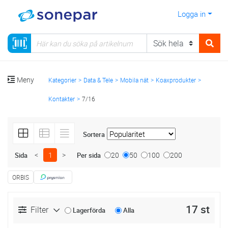
Logga in
Meny
Kategorier
Data & Tele
Mobila nät
Koaxprodukter
Kontakter
7/16
Sortera
<
1
>
20
50
100
200
Sida
Per sida
ORBIS
17 st
Filter
Lagerförda
Alla