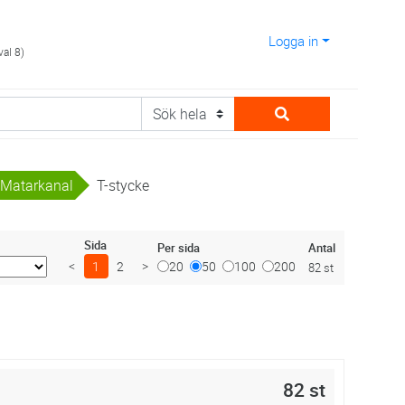
Logga in
val 8)
Matarkanal
T-stycke
Sida
Antal
Per sida
<
1
2
>
20
50
100
200
82 st
82 st