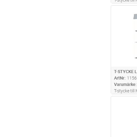
40x60mm, st
Antal
T-STYCKE 
ArtNr
1156
Varumärke
T-stycke til
60x60mm, st
Antal