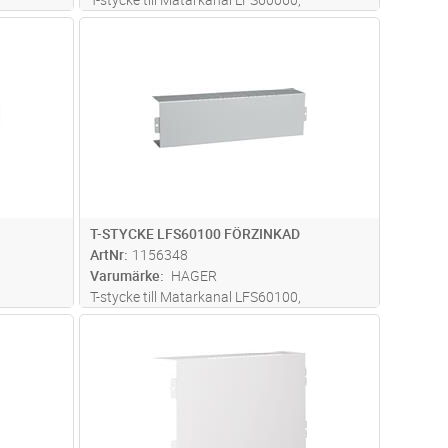
60x60mm, stål, RAL 9016 Vit
dvagn
Lägg i kundvagn
Antal
ST
T-STYCKE LFS60100 FÖRZINKAD
ArtNr
1156348
Varumärke
HAGER
T-stycke till Matarkanal LFS60100,
60x100mm, stål, förzinkad
dvagn
Lägg i kundvagn
Antal
ST