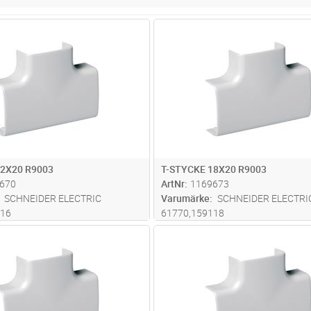
Lägg i kundvagn
Lägg i kun
ST
Antal
ST
12X20 R9003
T-STYCKE 18X20 R9003
670
ArtNr
1169673
SCHNEIDER ELECTRIC
Varumärke
SCHNEIDER ELECTRI
116
61770,159118
Lägg i kundvagn
Lägg i kun
ST
Antal
ST