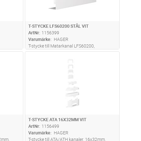
T-STYCKE LFS60200 STÅL VIT
ArtNr
1156399
Varumärke
HAGER
T-stycke till Matarkanal LFS60200,
60x200mm, stål, RAL 9016 Vit
dvagn
Lägg i kundvagn
Antal
ST
T-STYCKE ATA 16X32MM VIT
ArtNr
1156499
Varumärke
HAGER
32mm,
T-stycke till ATA/ATH kanaler, 16x32mm,