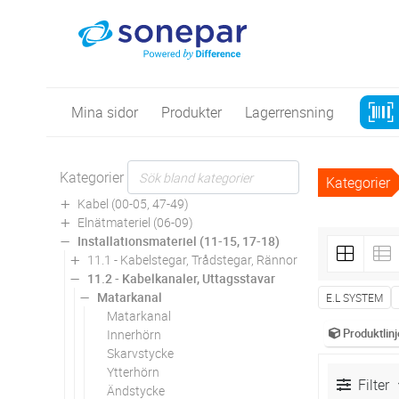
Mina sidor
Produkter
Lagerrensning
Kategorier
Kategorier
Kabel (00-05, 47-49)
Elnätmateriel (06-09)
Installationsmateriel (11-15, 17-18)
11.1 - Kabelstegar, Trådstegar, Rännor
11.2 - Kabelkanaler, Uttagsstavar
Matarkanal
E.L SYSTEM
Matarkanal
Produktlinj
Innerhörn
Skarvstycke
Ytterhörn
Filter
Ändstycke