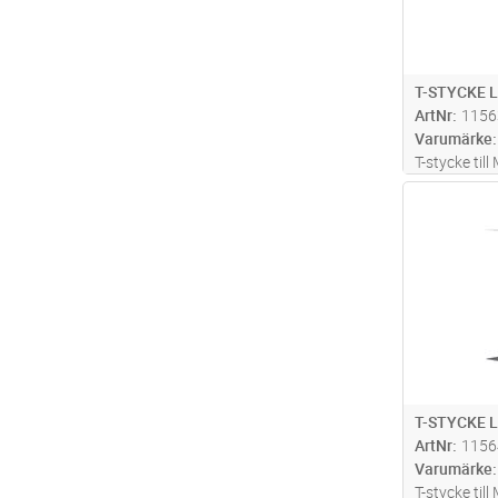
T-STYCKE L
ArtNr
1156
Varumärke
T-stycke til
60x150mm, s
Antal
T-STYCKE 
ArtNr
1156
Varumärke
T-stycke til