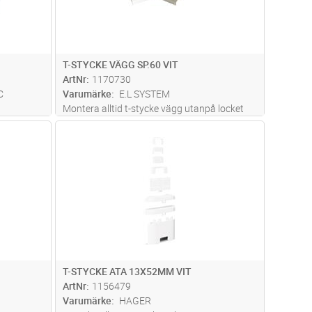
T-STYCKE VÄGG SP.60 VIT
ArtNr
1170730
C
Varumärke
E.L SYSTEM
Montera alltid t-stycke vägg utanpå locket
och fäst med 4 st popnitar E-nr 15 332 70.T-
dvagn
Lägg i kundvagn
Antal
ST
styckets fyra hål fungerar som borrmall mot
locket.
T-STYCKE ATA 13X52MM VIT
ArtNr
1156479
Varumärke
HAGER