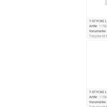
T-STYCKE L
ArtNr
1156
Varumärke
T-stycke ti
Halogenfri,
Antal
T-STYCKE L
ArtNr
1156
Varumärke
T-stycke til