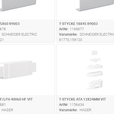
25X60 R9003
T-STYCKE 18X45 R9003
678
ArtNr
1169677
SCHNEIDER ELECTRIC
Varumärke
SCHNEIDER ELECTRI
121
61770,159120
Lägg i kundvagn
Lägg i kun
ST
Antal
ST
F/LFH 40060 HF VIT
T-STYCKE ATA 13X24MM VIT
681
ArtNr
1156434
HAGER
Varumärke
HAGER