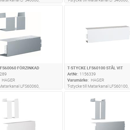
ål, RAL 9016 Vit
40x60mm, stål, RAL 9016 Vit
Lägg i kundvagn
Lägg i kun
ST
Antal
ST
LFS60060 FÖRZINKAD
T-STYCKE LFS60100 STÅL VIT
289
ArtNr
1156339
HAGER
Varumärke
HAGER
l Matarkanal LFS60060,
T-stycke till Matarkanal LFS60100,
ål, förzinkad
60x100mm, stål, RAL 9016 Vit
Lägg i kundvagn
Lägg i kun
ST
Antal
ST