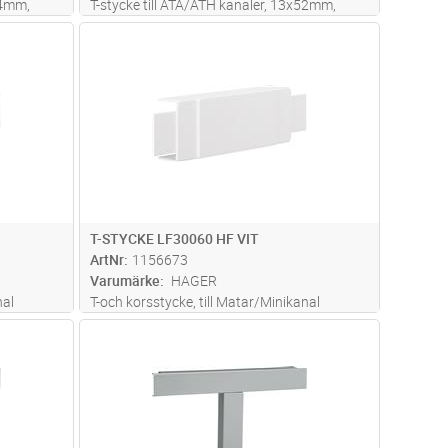
24mm,
T-stycke till ATA/ATH kanaler, 13x52mm,
gångar.
PC/ABS halogenfritt material, 4 utgångar,
dvagn
Lägg i kundvagn
Antal
ST
Färg: RAL9016, Vit
T-STYCKE LF30060 HF VIT
ArtNr
1156673
Varumärke
HAGER
nal
T-och korsstycke, till Matar/Minikanal
LF30060, Halogenfri, RAL 9016 Vit
dvagn
Lägg i kundvagn
Antal
ST