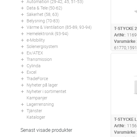
Automation (29-42, 45, 51-53)
Data & Tele (50-62)
Säkerhet (58, 63)
Belysning (70-83)
Värme & Ventilation (85-89, 93-94)
T-STYCKE 
Hemelektronik (93-94)
ArtNr
1169
e-Mobility
Varumärke
Solenergisystem
61770,159
Ex/ATEX
Antal
Transmission
Cylinda
Excel
TradeForce
Nyheter på lager
Nyheter i sortimentet
Kampanjer
Lagerrensning
Tjänster
Kataloger
T-STYCKE L
ArtNr
1156
Senast visade produkter
Varumärke