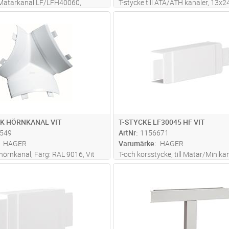
ll Matarkanal LF/LFH40060,
T-stycke till ATA/ATH kanaler, 13x
logenfri, RAL 9016 Vit
PC/ABS halogenfritt material, 4 ut
Lägg i kundvagn
Lägg i kun
ST
Antal
ST
Färg: RAL9016, Vit
EK HÖRNKANAL VIT
T-STYCKE LF30045 HF VIT
549
ArtNr
1156671
HAGER
Varumärke
HAGER
hörnkanal, Färg: RAL 9016, Vit
T-och korsstycke, till Matar/Minika
LF30045, Halogenfri, RAL 9016 Vit
Lägg i kundvagn
Lägg i kun
ST
Antal
ST