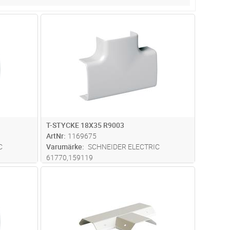
dvagn
Lägg i kundvagn
Antal
ST
T-STYCKE 18X35 R9003
ArtNr
1169675
C
Varumärke
SCHNEIDER ELECTRIC
61770,159119
dvagn
Lägg i kundvagn
Antal
ST