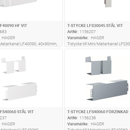
F40090 HF VIT
T-STYCKE LFS30045 STÅL VIT
683
ArtNr
1156207
HAGER
Varumärke
HAGER
ll Matarkanal LF40090, 40x90mm,
T-stycke till Mini/Matarkanal LFS3
 RAL 9016 Vit
30x45mm, stål, RAL 9016 Vit
Lägg i kundvagn
Lägg i kun
ST
Antal
ST
FS40060 STÅL VIT
T-STYCKE LFS40060 FÖRZINKAD
237
ArtNr
1156238
HAGER
Varumärke
HAGER
l Matarkanal LFS40060,
T-stycke till Matarkanal LFS40060,