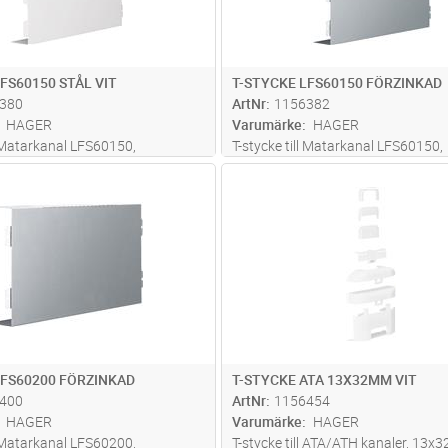
FS60150 STÅL VIT
T-STYCKE LFS60150 FÖRZINKAD
380
ArtNr
1156382
HAGER
Varumärke
HAGER
l Matarkanal LFS60150,
T-stycke till Matarkanal LFS60150,
tål, RAL 9016 Vit
60x150mm, stål, förzinkad
Lägg i kundvagn
Lägg i kun
ST
Antal
ST
LFS60200 FÖRZINKAD
T-STYCKE ATA 13X32MM VIT
400
ArtNr
1156454
HAGER
Varumärke
HAGER
l Matarkanal LFS60200,
T-stycke till ATA/ATH kanaler, 13x