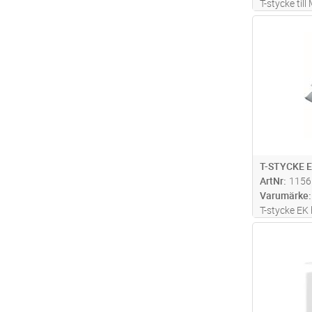
T-stycke ti
40x60mm, Ha
Antal
T-STYCKE 
ArtNr
1156
Varumärke
T-stycke EK 
Antal