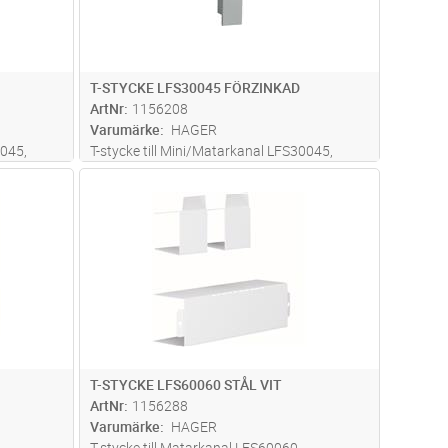
T-STYCKE LFS30045 FÖRZINKAD
ArtNr
1156208
Varumärke
HAGER
0045,
T-stycke till Mini/Matarkanal LFS30045,
30x45mm, stål, förzinkad
dvagn
Lägg i kundvagn
Antal
ST
T-STYCKE LFS60060 STÅL VIT
ArtNr
1156288
Varumärke
HAGER
T-stycke till Matarkanal LFS60060,