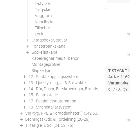
L-stycke
T-stycke
Antal
Väggram
Kabelhylla
Tillbehör
Lock
Uttagsboxar, stavar
Fönsterbänkskanal
Sockellistkanal
Kabelvagnar med tillbehör
Montageprofiler
Släpkedjor
T-STYCKE 
12 - Snabbkopplingssystem
ArtNr
1169
13 - Ljusstyrning, Ur & Spisvakter
Varumärke
14 - Rör, Dosor, Förskruvningar, Brandskydd
61770,159
15 - Fästmateriel
Antal
17 - Fastighetsautomation
18 - Strömställarsystem
Verktyg, PPE & Förnödenheter (16,42,53,94)
Ledningsskydd & Fördelning (20-28)
Tillfällig el & Sol (24, 52, 75)