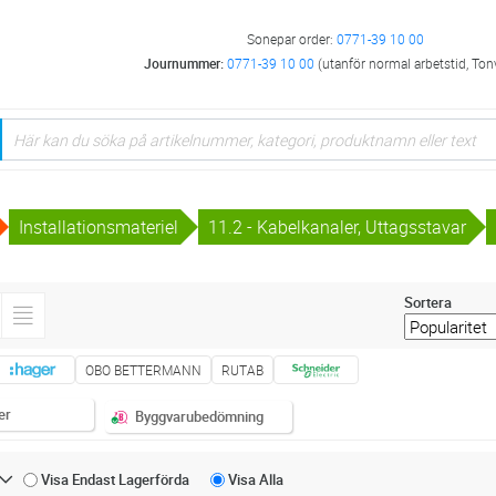
Sonepar order:
0771-39 10 00
Journummer:
0771-39 10 00
(utanför normal arbetstid, Ton
Installationsmateriel
11.2 - Kabelkanaler, Uttagsstavar
Sortera
OBO BETTERMANN
RUTAB
er
Byggvarubedömning
Visa Endast
Lagerförda
Visa
Alla