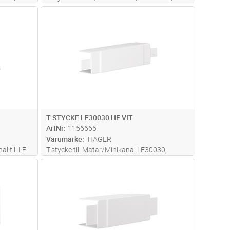
gångar,
PC/ABS halogenfritt material, 4 utgångar,
dvagn
Lägg i kundvagn
Antal
ST
Färg: RAL9016, Vit
T-STYCKE LF30030 HF VIT
ArtNr
1156665
Varumärke
HAGER
l till LF-
T-stycke till Matar/Minikanal LF30030,
Halogenfri, RAL 9016 Vit
dvagn
Lägg i kundvagn
Antal
ST