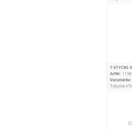
60x200mm, s
Antal
T-STYCKE 
ArtNr
1156
Varumärke
T-stycke A
Halogenfri.
Antal