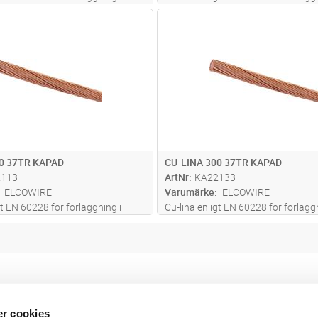
mark
Lägg i kundvagn
Lägg i kun
M
Antal
M
50 37TR KAPAD
CU-LINA 300 37TR KAPAD
2113
ArtNr
KA22133
ELCOWIRE
Varumärke
ELCOWIRE
gt EN 60228 för förläggning i
Cu-lina enligt EN 60228 för förläggn
mark
r cookies