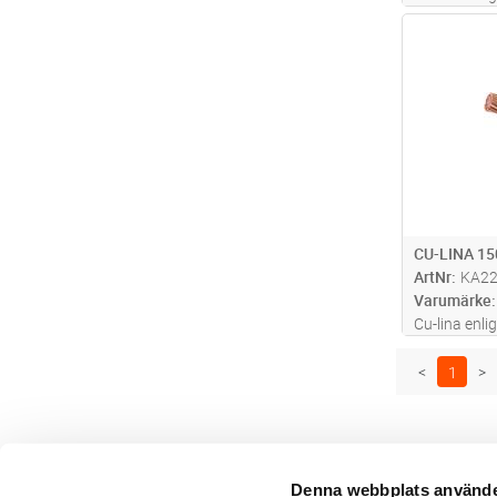
mark
Antal
CU-LINA 1
ArtNr
KA2
Varumärke
Cu-lina enli
mark
<
1
>
Denna webbplats använde