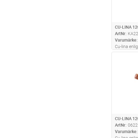
CU-LINA 1
ArtNr
KA2
Varumärke
Cu-lina enli
mark
Antal
CU-LINA 12
ArtNr
0622
Varumärke
Cu-lina enli