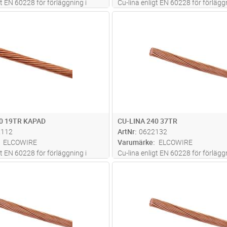
gt EN 60228 för förläggning i
Cu-lina enligt EN 60228 för förläggn
mark
Lägg i kundvagn
Lägg i kun
M
Antal
M
50 19TR KAPAD
CU-LINA 240 37TR
2112
ArtNr
0622132
ELCOWIRE
Varumärke
ELCOWIRE
gt EN 60228 för förläggning i
Cu-lina enligt EN 60228 för förläggn
mark
Lägg i kundvagn
Lägg i kun
M
Antal
M