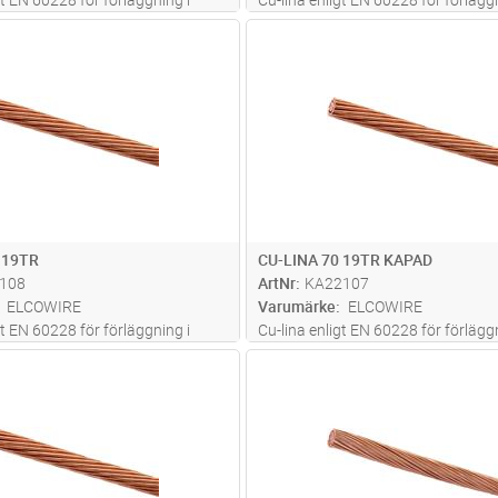
mark
Lägg i kundvagn
Lägg i kun
M
Antal
M
 19TR
CU-LINA 70 19TR KAPAD
108
ArtNr
KA22107
ELCOWIRE
Varumärke
ELCOWIRE
gt EN 60228 för förläggning i
Cu-lina enligt EN 60228 för förläggn
mark
Lägg i kundvagn
Lägg i kun
M
Antal
M