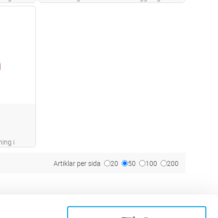
mark
dvagn
ing i
Artiklar per sida
20
50
100
200