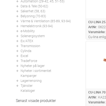
Automation (29-42, 45, 51-53)
Data & Tele (50-62)
Säkerhet (58, 63)
Belysning (70-83)
Värme & Ventilation (85-89, 93-94)
CU-LINA 25
Hemelektronik (93-94)
ArtNr
0622
e-Mobility
Varumärke
Solenergisystem
Cu-lina enli
Ex/ATEX
mark
Antal
Transmission
Cylinda
Excel
TradeForce
Nyheter på lager
Nyheter i sortimentet
Kampanjer
Lagerrensning
Tjänster
Kataloger
CU-LINA 70
ArtNr
KA2
Senast visade produkter
Varumärke