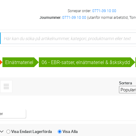
Sonepar order:
0771-39 10 00
Journummer:
0771-39 10 00
(utanför normal arbetstid, Ton
Elnätmateriel
06 - EBR-satser, elnätmateriel & åskskydd
Sortera
er
Visa Endast
Lagerförda
Visa
Alla