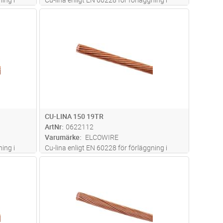
mark
dvagn
Lägg i kundvagn
Antal
M
CU-LINA 150 19TR
ArtNr
0622112
Varumärke
ELCOWIRE
ing i
Cu-lina enligt EN 60228 för förläggning i
mark
dvagn
Lägg i kundvagn
Antal
M