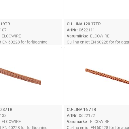
 19TR
CU-LINA 120 37TR
107
ArtNr
0622111
ELCOWIRE
Varumärke
ELCOWIRE
gt EN 60228 för förläggning i
Cu-lina enligt EN 60228 för förläggn
mark
Lägg i kundvagn
Lägg i kun
M
Antal
M
0 37TR
CU-LINA 16 7TR
133
ArtNr
0622172
ELCOWIRE
Varumärke
ELCOWIRE
gt EN 60228 för förläggning i
Cu-lina enligt EN 60228 för förläggn