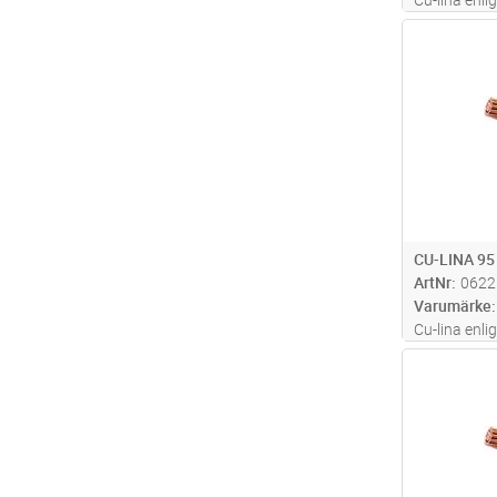
mark
Antal
CU-LINA 95
ArtNr
0622
Varumärke
Cu-lina enli
mark
Antal