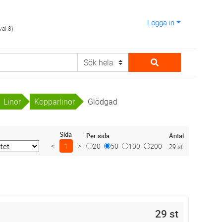
Logga in
val 8)
Linor
Kopparlinor
Glödgad
Sida
Antal
Per sida
<
1
>
20
50
100
200
29 st
29 st