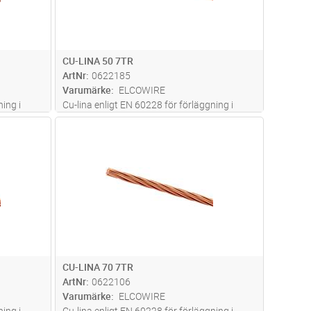
CU-LINA 50 7TR
ArtNr
0622185
Varumärke
ELCOWIRE
ing i
Cu-lina enligt EN 60228 för förläggning i
mark
dvagn
Lägg i kundvagn
Antal
M
CU-LINA 70 7TR
ArtNr
0622106
Varumärke
ELCOWIRE
ing i
Cu-lina enligt EN 60228 för förläggning i