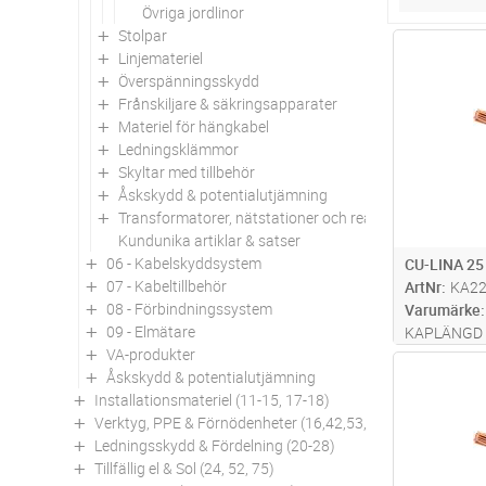
Övriga jordlinor
Stolpar
Antal
Linjemateriel
Överspänningsskydd
Frånskiljare & säkringsapparater
Materiel för hängkabel
Ledningsklämmor
Skyltar med tillbehör
Åskskydd & potentialutjämning
Transformatorer, nätstationer och reaktorer
Kundunika artiklar & satser
06 - Kabelskyddsystem
CU-LINA 25
07 - Kabeltillbehör
ArtNr
KA2
08 - Förbindningssystem
Varumärke
09 - Elmätare
KAPLÄNGD 
VA-produkter
Antal
Åskskydd & potentialutjämning
Installationsmateriel (11-15, 17-18)
Verktyg, PPE & Förnödenheter (16,42,53,94)
Ledningsskydd & Fördelning (20-28)
Tillfällig el & Sol (24, 52, 75)