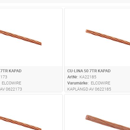
Lägg i kundvagn
Lägg i kun
M
Antal
M
 7TR KAPAD
CU-LINA 50 7TR KAPAD
2173
ArtNr
KA22185
ELCOWIRE
Varumärke
ELCOWIRE
AV 0622173
KAPLÄNGD AV 0622185
Lägg i kundvagn
Lägg i kun
M
Antal
M