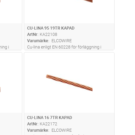
CU-LINA 95 19TR KAPAD
ArtNr
KA22108
Varumärke
ELCOWIRE
ing i
Cu-lina enligt EN 60228 för förläggning i
mark
dvagn
Lägg i kundvagn
Antal
M
CU-LINA 16 7TR KAPAD
ArtNr
KA22172
Varumärke
ELCOWIRE