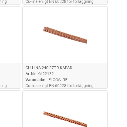
ing i
Cu-lina enligt EN 60228 för förläggning i
mark
dvagn
Lägg i kundvagn
Antal
M
CU-LINA 240 37TR KAPAD
ArtNr
KA22132
Varumärke
ELCOWIRE
ing i
Cu-lina enligt EN 60228 för förläggning i
mark
dvagn
Lägg i kundvagn
Antal
M