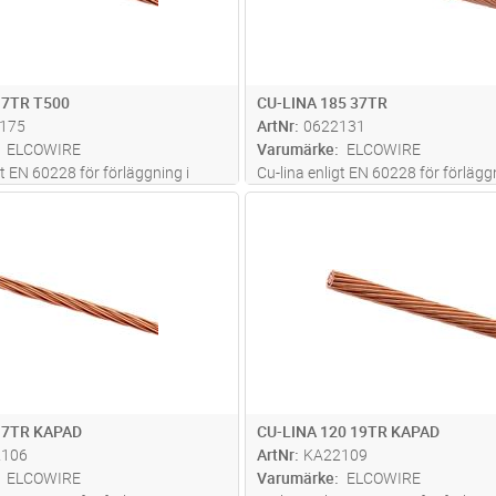
 7TR T500
CU-LINA 185 37TR
175
ArtNr
0622131
ELCOWIRE
Varumärke
ELCOWIRE
gt EN 60228 för förläggning i
Cu-lina enligt EN 60228 för förläggn
mark
Lägg i kundvagn
Lägg i kun
M
Antal
M
 7TR KAPAD
CU-LINA 120 19TR KAPAD
2106
ArtNr
KA22109
ELCOWIRE
Varumärke
ELCOWIRE