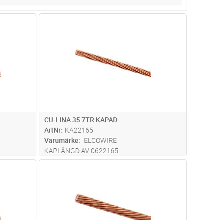
dvagn
Lägg i kundvagn
Antal
M
CU-LINA 35 7TR KAPAD
ArtNr
KA22165
Varumärke
ELCOWIRE
KAPLÄNGD AV 0622165
dvagn
Lägg i kundvagn
Antal
M