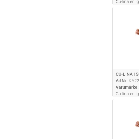
Cu-lina enli
mark
Antal
CU-LINA 1
ArtNr
KA2
Varumärke
Cu-lina enli
mark
Antal