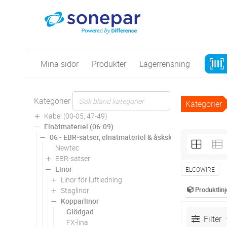
Mina sidor
Produkter
Lagerrensning
Kategorier
Kategorier
Kabel (00-05, 47-49)
Elnätmateriel (06-09)
06 - EBR-satser, elnätmateriel & åskskydd
Newtec
EBR-satser
Linor
ELCOWIRE
Linor för luftledning
Produktlinj
Staglinor
Kopparlinor
Glödgad
Filter
FX-lina