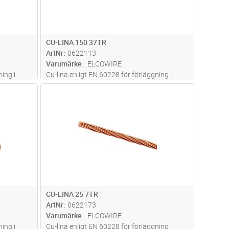
CU-LINA 150 37TR
ArtNr
0622113
Varumärke
ELCOWIRE
ing i
Cu-lina enligt EN 60228 för förläggning i
mark
dvagn
Lägg i kundvagn
Antal
M
CU-LINA 25 7TR
ArtNr
0622173
Varumärke
ELCOWIRE
ing i
Cu-lina enligt EN 60228 för förläggning i