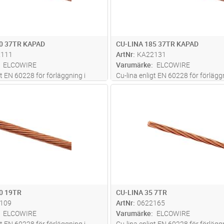
20 37TR KAPAD
CU-LINA 185 37TR KAPAD
2111
ArtNr
KA22131
ELCOWIRE
Varumärke
ELCOWIRE
gt EN 60228 för förläggning i
Cu-lina enligt EN 60228 för förläggn
mark
Lägg i kundvagn
Lägg i kun
M
Antal
M
0 19TR
CU-LINA 35 7TR
109
ArtNr
0622165
ELCOWIRE
Varumärke
ELCOWIRE
gt EN 60228 för förläggning i
Cu-lina enligt EN 60228 för förläggn