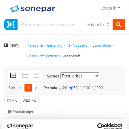
Logga in
Meny
Kategorier
Belysning
73 - Nödbelysningsarmaturer
Reservkraft, Batterier
Reservkraft
Sortera
<
1
>
20
50
100
200
Sida
Per sida
KAMIC
WESTAL
Produktlinjer
7 st
Filter
Lagerförda
Alla