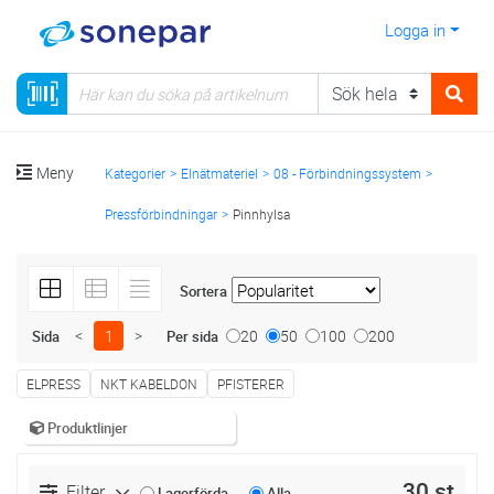
Logga in
Meny
Kategorier
Elnätmateriel
08 - Förbindningssystem
Pressförbindningar
Pinnhylsa
Sortera
<
1
>
20
50
100
200
Sida
Per sida
ELPRESS
NKT KABELDON
PFISTERER
Produktlinjer
30 st
Filter
Lagerförda
Alla