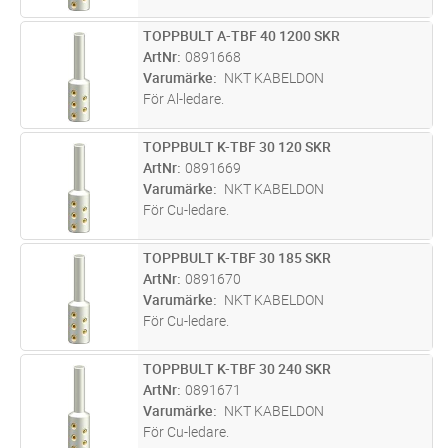
TOPPBULT A-TBF 40 1200 SKR
Lägg i kundvagn
ST
ArtNr
0891668
Varumärke
NKT KABELDON
För Al-ledare.
TOPPBULT K-TBF 30 120 SKR
Lägg i kundvagn
ST
ArtNr
0891669
Varumärke
NKT KABELDON
För Cu-ledare.
TOPPBULT K-TBF 30 185 SKR
Lägg i kundvagn
ST
ArtNr
0891670
Varumärke
NKT KABELDON
För Cu-ledare.
TOPPBULT K-TBF 30 240 SKR
Lägg i kundvagn
ST
ArtNr
0891671
Varumärke
NKT KABELDON
För Cu-ledare.