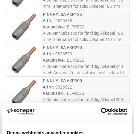
mm², alternativt för solid Al-kabel 185 mm².
Används för anslutning av Al-ledare till
PINNHYLSA AKP185
Lägg i kundvagn
ST
apparater med anslutning av koppar. Två
ArtNr
0826518
pressningar erfodras. Används
...läs mer
Varumärke
ELPRESS
AlCu-pinnkabelsko för fåtrådig Al-kabel 185
mm², alternativt för solid Al-kabel 240 mm².
Används för anslutning av Al-ledare till
PINNHYLSA AKP240
Lägg i kundvagn
ST
apparater med anslutning av koppar. Två
ArtNr
0826520
pressningar erfodras. Används
...läs mer
Varumärke
ELPRESS
AlCu-pinnkabelsko för fåtrådig Al-kabel 240
mm². Används för anslutning av Al-ledare till
apparater med anslutning av koppar. Två
PINNHYLSA AKP300
Lägg i kundvagn
ST
pressningar erfodras. Används med Elpress
ArtNr
0826522
rekommenderade pressverktyg
...läs mer
Varumärke
ELPRESS
AlCu-pinnkabelsko för fåtrådig Al-kabel 300
mm². Används för anslutning av Al-ledare till
apparater med anslutning av koppar. Två
PRESSÄNDRÖR 95
Lägg i kundvagn
ST
pressningar erfodras. Används med Elpress
ArtNr
0856210
rekommenderade pressverktyg
...läs mer
Varumärke
PFISTERER
Denna webbplats använder cookies
beskrivning saknas