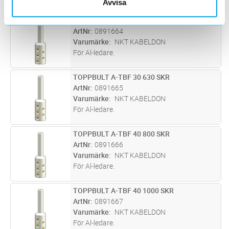
Avvisa
TOPPBULT A-TBF 30 500 SKR
Lägg i kundvagn
ST
ArtNr
0891664
Varumärke
NKT KABELDON
För Al-ledare.
TOPPBULT A-TBF 30 630 SKR
Lägg i kundvagn
ST
ArtNr
0891665
Varumärke
NKT KABELDON
För Al-ledare.
TOPPBULT A-TBF 40 800 SKR
Lägg i kundvagn
ST
ArtNr
0891666
Varumärke
NKT KABELDON
För Al-ledare.
TOPPBULT A-TBF 40 1000 SKR
Lägg i kundvagn
ST
ArtNr
0891667
Varumärke
NKT KABELDON
För Al-ledare.