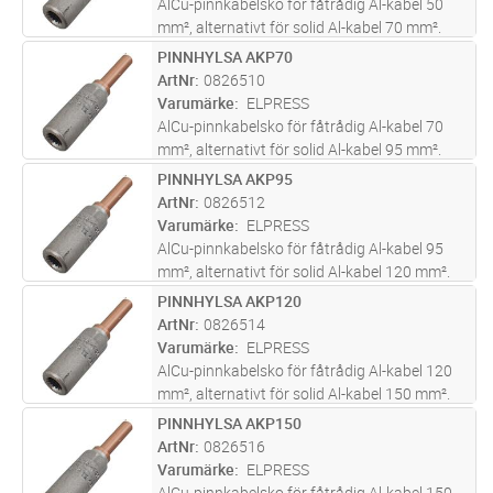
AlCu-pinnkabelsko för fåtrådig Al-kabel 50
mm², alternativt för solid Al-kabel 70 mm².
Används för anslutning av Al-ledare till
PINNHYLSA AKP70
Lägg i kundvagn
ST
apparater med anslutning av koppar. Två
ArtNr
0826510
pressningar erfodras. Används m
...läs mer
Varumärke
ELPRESS
AlCu-pinnkabelsko för fåtrådig Al-kabel 70
mm², alternativt för solid Al-kabel 95 mm².
Används för anslutning av Al-ledare till
PINNHYLSA AKP95
Lägg i kundvagn
ST
apparater med anslutning av koppar. Två
ArtNr
0826512
pressningar erfodras. Används m
...läs mer
Varumärke
ELPRESS
AlCu-pinnkabelsko för fåtrådig Al-kabel 95
mm², alternativt för solid Al-kabel 120 mm².
Används för anslutning av Al-ledare till
PINNHYLSA AKP120
Lägg i kundvagn
ST
apparater med anslutning av koppar. Två
ArtNr
0826514
pressningar erfodras. Används
...läs mer
Varumärke
ELPRESS
AlCu-pinnkabelsko för fåtrådig Al-kabel 120
mm², alternativt för solid Al-kabel 150 mm².
Används för anslutning av Al-ledare till
PINNHYLSA AKP150
Lägg i kundvagn
ST
apparater med anslutning av koppar. Två
ArtNr
0826516
pressningar erfodras. Används
...läs mer
Varumärke
ELPRESS
AlCu-pinnkabelsko för fåtrådig Al-kabel 150