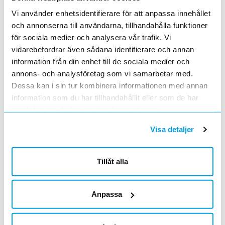
Vi använder enhetsidentifierare för att anpassa innehållet
TOPPBULT A-TBF 30 120 SKR
Lägg i kundvagn
ST
och annonserna till användarna, tillhandahålla funktioner
ArtNr
0891660
för sociala medier och analysera vår trafik. Vi
Varumärke
NKT KABELDON
vidarebefordrar även sådana identifierare och annan
För Al-ledare.
information från din enhet till de sociala medier och
annons- och analysföretag som vi samarbetar med.
TOPPBULT A-TBF 30 185 SKR
Lägg i kundvagn
ST
Dessa kan i sin tur kombinera informationen med annan
ArtNr
0891661
information som du har tillhandahållit eller som de har
Varumärke
NKT KABELDON
För Al-ledare.
samlat in när du har använt deras tjänster.
Visa detaljer
TOPPBULT A-TBF 30 240 SKR
Lägg i kundvagn
ST
ArtNr
0891662
Varumärke
NKT KABELDON
Tillåt alla
För Al-ledare.
TOPPBULT A-TBF 30 400 SKR
Lägg i kundvagn
ST
Anpassa
ArtNr
0891663
Varumärke
NKT KABELDON
För Al-ledare.