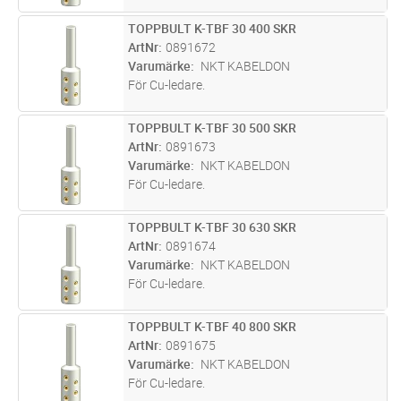
TOPPBULT K-TBF 30 400 SKR
Lägg i kundvagn
ST
ArtNr
0891672
Varumärke
NKT KABELDON
För Cu-ledare.
TOPPBULT K-TBF 30 500 SKR
Lägg i kundvagn
ST
ArtNr
0891673
Varumärke
NKT KABELDON
För Cu-ledare.
TOPPBULT K-TBF 30 630 SKR
Lägg i kundvagn
ST
ArtNr
0891674
Varumärke
NKT KABELDON
För Cu-ledare.
TOPPBULT K-TBF 40 800 SKR
Lägg i kundvagn
ST
ArtNr
0891675
Varumärke
NKT KABELDON
För Cu-ledare.