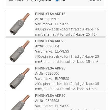
PINNHYLSA AKP16
Lägg i kundvagn
ST
ArtNr
0826502
Varumärke
ELPRESS
AlCu-pinnkabelsko för fåtrådig Al-kabel 16
mm², alternativt för solid Al-kabel 25 (16)
mm². Används för anslutning av Al-ledare till
PINNHYLSA AKP25
Lägg i kundvagn
ST
apparater med anslutning av koppar. Två
ArtNr
0826504
pressningar erfodras. Anvä
...läs mer
Varumärke
ELPRESS
AlCu-pinnkabelsko för fåtrådig Al-kabel 25
mm², alternativt för solid Al-kabel 35 mm².
Används för anslutning av Al-ledare till
PINNHYLSA AKP35
Lägg i kundvagn
ST
apparater med anslutning av koppar. Två
ArtNr
0826506
pressningar erfodras. Används m
...läs mer
Varumärke
ELPRESS
AlCu-pinnkabelsko för fåtrådig Al-kabel 35
mm², alternativt för solid Al-kabel 50 mm².
Används för anslutning av Al-ledare till
PINNHYLSA AKP50
Lägg i kundvagn
ST
apparater med anslutning av koppar. Två
ArtNr
0826508
pressningar erfodras. Används m
...läs mer
Varumärke
ELPRESS