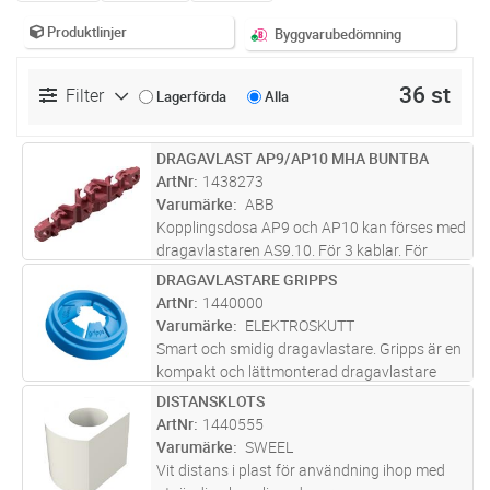
Produktlinjer
Byggvarubedömning
36 st
Filter
Lagerförda
Alla
DRAGAVLAST AP9/AP10 MHA BUNTBA
Lägg i kundvagn
ST
ArtNr
1438273
Varumärke
ABB
Kopplingsdosa AP9 och AP10 kan förses med
dragavlastaren AS9.10. För 3 kablar. För
kopplingsdosa AP9: 3 x 6-17 mm. För
DRAGAVLASTARE GRIPPS
Lägg i kundvagn
ST
kopplingsbox AP10: 1 x 6-19 mm
ArtNr
1440000
(mittenpositionen) och 2 x 6-12mm
Varumärke
ELEKTROSKUTT
(sidopositioner
...läs mer
Smart och smidig dragavlastare. Gripps är en
kompakt och lättmonterad dragavlastare
som passar de flesta dosor och tar minimalt
DISTANSKLOTS
Lägg i kundvagn
ST
med plats. Den är designad för kablar med en
ArtNr
1440555
diameter mellan 6,5–12,5
...läs mer
Varumärke
SWEEL
Vit distans i plast för användning ihop med