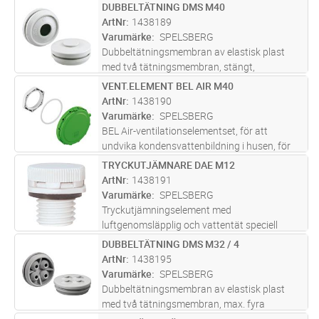
Skyddsklass IP66,
DUBBELTÄTNING DMS M40
Lägg i kundvagn
ST
ArtNr
1438189
Varumärke
SPELSBERG
Dubbeltätningsmembran av elastisk plast
med två tätningsmembran, stängt,
Skyddsklass IP66,
VENT.ELEMENT BEL AIR M40
Lägg i kundvagn
ST
ArtNr
1438190
Varumärke
SPELSBERG
BEL Air-ventilationselementset, för att
undvika kondensvattenbildning i husen, för
vertikal montering i husväggar och GFL-
TRYCKUTJÄMNARE DAE M12
Lägg i kundvagn
ST
kombifläns med motsvarande förprägling,
ArtNr
1438191
minst två ventilationselement krävs p
...läs
Varumärke
SPELSBERG
mer
Tryckutjämningselement med
luftgenomsläpplig och vattentät speciell
membranfilm för att undvika att
DUBBELTÄTNING DMS M32 / 4
Lägg i kundvagn
ST
kondensvatten bildas i hus, flöde 0,8l/min. vid
ArtNr
1438195
övertryck på 0,1 bar, grå polyamid, utan
Varumärke
SPELSBERG
kontramutt
...läs mer
Dubbeltätningsmembran av elastisk plast
med två tätningsmembran, max. fyra
ledningsinföringar för styrledningar,