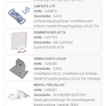
Funktionsgaranterade anslutningsledare med
LINFÄSTE LFP
Lägg i kundvagn
ST
nominellt tvärsnitt 2,5 mm², avisolerade vid
ArtNr
1439870
leverans. För montering på en av d
...läs mer
Varumärke
GARO
Linfäste kopplingsdosor. Vinkelfäste och
linfäste i metall till kopplingsdosa LOCUS. För
montage mot tak används endast JBL-AB, för
GUMMITÄCKPLATTA
Lägg i kundvagn
ST
linmontage ska även linfäste VDFA användas.
ArtNr
1437705
JFB-AB har ett integrer
...läs mer
Varumärke
ABL SURSUM
GUMMITÄCKPLATTA
VINKELFÄSTE LOCUS
Lägg i kundvagn
ST
ArtNr
1438396
Varumärke
GARO
Vinkelfäste LOCUS. Vinkelfäste och linfäste i
metall till kopplingsdosa LOCUS. För montage
mot tak används endast JBL-AB, för
NIPPEL FÖR U56 VIT
Lägg i kundvagn
ST
linmontage ska även linfäste VDFA användas.
ArtNr
1438287
JFB-AB har ett integrerat fäs
...läs mer
Varumärke
SCHNEIDER ELECTRIC
Reservgenomföringar för utanpåliggande
kopplingsdosa, material: SEBS