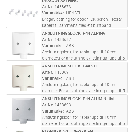
DRAGAVLASTNING
Lägg i kundvagn
FP
mm², 5x1,5mm².
ArtNr
1438673
Varumärke
HENSEL
Dragavlastning för dosor i DK-serien. Fixerar
kabeln tillsammans med ett buntband
ANSLUTNINGSLOCK IP44 ALPINVIT
Lägg i kundvagn
ST
ArtNr
1438687
Varumärke
ABB
Anslutningslock, för kablar upp till 10mm
diameter.För anslutning av ledningar upp till 5
x 2,5 mm².Med dragavlastning.Plint ingår
ANSLUTNINGSLOCK IP44 VIT
Lägg i kundvagn
ST
ej.Med tätningsring.IP 44
ArtNr
1438691
Varumärke
ABB
Anslutningslock, för kablar upp till 10mm
diameter.För anslutning av ledningar upp till 5
x 2,5 mm².Med dragavlastning.Plint ingår
ANSLUTNINGSLOCK IP44 ALUMINIUM
Lägg i kundvagn
ST
ej.Med tätningsring.IP 44
ArtNr
1438693
Varumärke
ABB
Anslutningslock, för kablar upp till 10mm
diameter.För anslutning av ledningar upp till 5
x 2,5 mm².Med dragavlastning.Plint ingår
PLOMBERING F DK-SERIEN