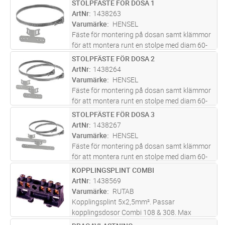
STOLPFÄSTE FÖR DOSA 1
Lägg i kundvagn
ST
Skyddsklass IP66,
ArtNr
1438263
Varumärke
HENSEL
Fäste för montering på dosan samt klämmor
för att montera runt en stolpe med diam 60-
150mm. Levereras inklusive
STOLPFÄSTE FÖR DOSA 2
Lägg i kundvagn
ST
monteringsskruvar.Passar för dosor i DK och
ArtNr
1438264
KF-serierna. Storlek 02,04 och 06.
Varumärke
HENSEL
Fäste för montering på dosan samt klämmor
för att montera runt en stolpe med diam 60-
150mm. Levereras inklusive
STOLPFÄSTE FÖR DOSA 3
Lägg i kundvagn
ST
monteringsskruvar.Passar till dosor i DK och
ArtNr
1438267
KF-serierna. Storlek 10 och 16.
Varumärke
HENSEL
Fäste för montering på dosan samt klämmor
för att montera runt en stolpe med diam 60-
150mm. Levereras inklusive
KOPPLINGSPLINT COMBI
Lägg i kundvagn
ST
monteringsskruvar.Passar till dosor i DK och
ArtNr
1438569
KF-serierna. Storlek 25,30 och 50.
Varumärke
RUTAB
Kopplingsplint 5x2,5mm². Passar
kopplingsdosor Combi 108 & 308. Max
kapacitet på varje terminal 2x4 mm², 3x2,5