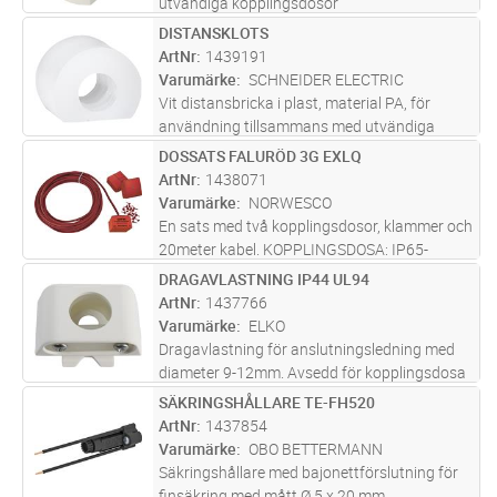
utvändiga kopplingsdosor
DISTANSKLOTS
Lägg i kundvagn
ST
ArtNr
1439191
Varumärke
SCHNEIDER ELECTRIC
Vit distansbricka i plast, material PA, för
användning tillsammans med utvändiga
kopplingsdosor
DOSSATS FALURÖD 3G EXLQ
Lägg i kundvagn
ST
ArtNr
1438071
Varumärke
NORWESCO
En sats med två kopplingsdosor, klammer och
20meter kabel. KOPPLINGSDOSA: IP65-
klassad kopplingsdosa i en klassisk röd kulör
DRAGAVLASTNING IP44 UL94
Lägg i kundvagn
ST
(RAL3009) kallad Faluröd. Den har tre
ArtNr
1437766
integrerade införingsnipplar per sid
...läs mer
Varumärke
ELKO
Dragavlastning för anslutningsledning med
diameter 9-12mm. Avsedd för kopplingsdosa
E14 377 60 & 62 och strömställare E18 894
SÄKRINGSHÅLLARE TE-FH520
Lägg i kundvagn
ST
06 & 21. Klarar brandkraven enligt UL94. Mått:
ArtNr
1437854
LxBxH 44x26x25mm. RAL9010,
...läs mer
Varumärke
OBO BETTERMANN
Säkringshållare med bajonettförslutning för
finsäkring med mått Ø 5 x 20 mm.