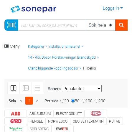
Logga in
Meny
Kategorier
Installationsmateriel
14 - Rör, Dosor, Förskruvningar, Brandskydd
Utanpåliggande kopplingsdosor
Tillbehör
Sortera
<
1
>
20
50
100
200
Sida
Per sida
ABL SURSUM
ELEKTROSKUTT
HENSEL
NORWESCO
OBO BETTERMANN
RUTAB
SPELSBERG