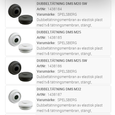
skarv.
DUBBELTÄTNING DMS M20 SW
Lägg i kundvagn
ST
ArtNr
1438184
Varumärke
SPELSBERG
Dubbeltätningsmembran av elastisk plast
med två tätningsmembran, stängt,
Skyddsklass IP66,
DUBBELTÄTNING DMS M25
Lägg i kundvagn
ST
ArtNr
1438185
Varumärke
SPELSBERG
Dubbeltätningsmembran av elastisk plast
med två tätningsmembran, stängt,
Skyddsklass IP66,
DUBBELTÄTNING DMS M25 SW
Lägg i kundvagn
ST
ArtNr
1438186
Varumärke
SPELSBERG
Dubbeltätningsmembran av elastisk plast
med två tätningsmembran, stängt,
Skyddsklass IP66,
DUBBELTÄTNING DMS M32
Lägg i kundvagn
ST
ArtNr
1438187
Varumärke
SPELSBERG
Dubbeltätningsmembran av elastisk plast
med två tätningsmembran, stängt,