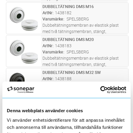
DUBBELTÄTNING DMS M16
Lägg i kundvagn
ST
ArtNr
1438182
Varumärke
SPELSBERG
Dubbeltätningsmembran av elastisk plast
med två tätningsmembran, stängt,
Skyddsklass IP66,
DUBBELTÄTNING DMS M20
Lägg i kundvagn
ST
ArtNr
1438183
Varumärke
SPELSBERG
Dubbeltätningsmembran av elastisk plast
med två tätningsmembran, stängt,
Skyddsklass IP66,
DUBBELTÄTNING DMS M32 SW
Lägg i kundvagn
ST
ArtNr
1438188
Varumärke
SPELSBERG
Dubbeltätningsmembran av elastisk plast
med två tätningsmembran, stängt,
Skyddsklass IP66,
ANSLUTNINGSLOCK IP44 ANTRACIT
Lägg i kundvagn
ST
Denna webbplats använder cookies
ArtNr
1438689
Varumärke
ABB
Vi använder enhetsidentifierare för att anpassa innehållet
Anslutningslock, för kablar upp till 10mm
och annonserna till användarna, tillhandahålla funktioner
diameter.För anslutning av ledningar upp till 5