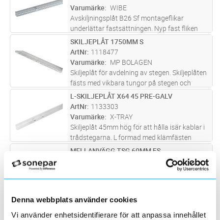
Varumärke
WIBE
Avskiljningsplåt B26 Sf montageflikar
underlättar fastsättningen. Nyp fast fliken
runt bottentråden.
SKILJEPLÅT 1750MM S
Lägg i kundvagn
ST
ArtNr
1118477
Varumärke
MP BOLAGEN
Skiljeplåt för avdelning av stegen. Skiljeplåten
fästs med vikbara tungor på stegen och
skarvas genom överlappning.
L-SKILJEPLÅT X64 45 PRE-GALV
Lägg i kundvagn
ST
ArtNr
1133303
Varumärke
X-TRAY
Skiljeplåt 45mm hög för att hålla isär kablar i
trådstegarna. L formad med klämfästen
undertill som man låser i tvärtråden.
MELLANVÄGG TSG 60MM FS
Lägg i kundvagn
M
Tillverkade i förgalvanizerad ytbehandling.
ArtNr
1132245
Korrosivitetsklass C4
Varumärke
OBO BETTERMANN
Universal mellanvägg för avskärmning av
kabel i Kabelstegar, Kabelrännor och
Denna webbplats använder cookies
Trådstegar.
TELERÄNNA B6/50 2,5M D5 FZS
Lägg i kundvagn
ST
Vi använder enhetsidentifierare för att anpassa innehållet
ArtNr
1149247