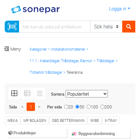
Logga in
Meny
Kategorier
Installationsmateriel
11.1 - Kabelstegar, Trådstegar, Rännor
Trådstegar
Tillbehör trådstegar
Teleränna
Sortera
<
1
>
20
50
100
200
Sida
Per sida
MEKA
MP BOLAGEN
OBO BETTERMANN
WIBE
X-TRAY
Produktlinjer
Byggvarubedömning