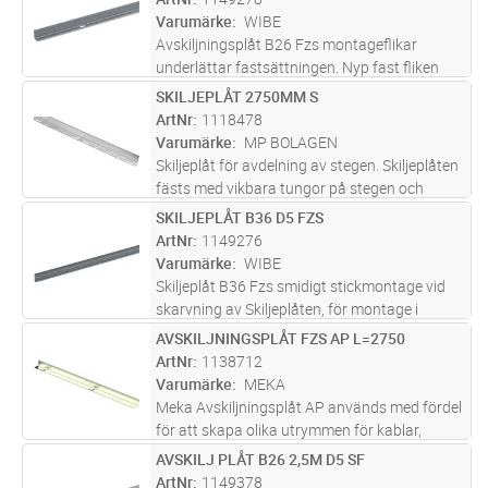
Varumärke
WIBE
Avskiljningsplåt B26 Fzs montageflikar
underlättar fastsättningen. Nyp fast fliken
runt bottentråden.
SKILJEPLÅT 2750MM S
Lägg i kundvagn
ST
ArtNr
1118478
Varumärke
MP BOLAGEN
Skiljeplåt för avdelning av stegen. Skiljeplåten
fästs med vikbara tungor på stegen och
skarvas genom överlappning.
SKILJEPLÅT B36 D5 FZS
Lägg i kundvagn
ST
ArtNr
1149276
Varumärke
WIBE
Skiljeplåt B36 Fzs smidigt stickmontage vid
skarvning av Skiljeplåten, för montage i
Trådstegen användsPlåthållare B38.
AVSKILJNINGSPLÅT FZS AP L=2750
Lägg i kundvagn
ST
ArtNr
1138712
Varumärke
MEKA
Meka Avskiljningsplåt AP används med fördel
för att skapa olika utrymmen för kablar,
används till samtliga kabelstegar men även
AVSKILJ PLÅT B26 2,5M D5 SF
Lägg i kundvagn
ST
trådstegar och kabelrännor.
ArtNr
1149378