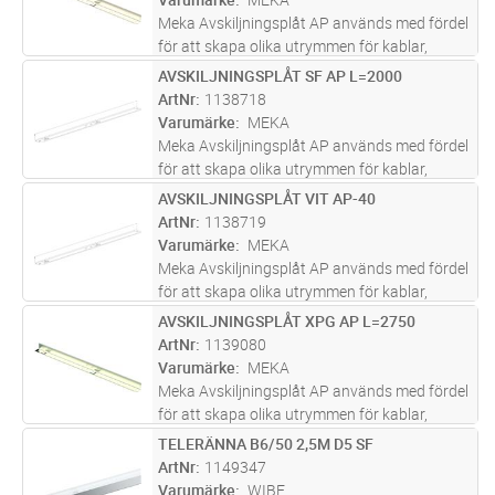
Meka Avskiljningsplåt AP används med fördel
för att skapa olika utrymmen för kablar,
används till samtliga kabelstegar men även
AVSKILJNINGSPLÅT SF AP L=2000
Lägg i kundvagn
ST
trådstegar och kabelrännor.
ArtNr
1138718
Varumärke
MEKA
Meka Avskiljningsplåt AP används med fördel
för att skapa olika utrymmen för kablar,
används till samtliga kabelstegar men även
AVSKILJNINGSPLÅT VIT AP-40
Lägg i kundvagn
ST
trådstegar och kabelrännor.
ArtNr
1138719
Varumärke
MEKA
Meka Avskiljningsplåt AP används med fördel
för att skapa olika utrymmen för kablar,
används till samtliga kabelstegar men även
AVSKILJNINGSPLÅT XPG AP L=2750
Lägg i kundvagn
ST
trådstegar och kabelrännor.
ArtNr
1139080
Varumärke
MEKA
Meka Avskiljningsplåt AP används med fördel
för att skapa olika utrymmen för kablar,
används till samtliga kabelstegar men även
TELERÄNNA B6/50 2,5M D5 SF
Lägg i kundvagn
ST
trådstegar och kabelrännor.
ArtNr
1149347
Varumärke
WIBE