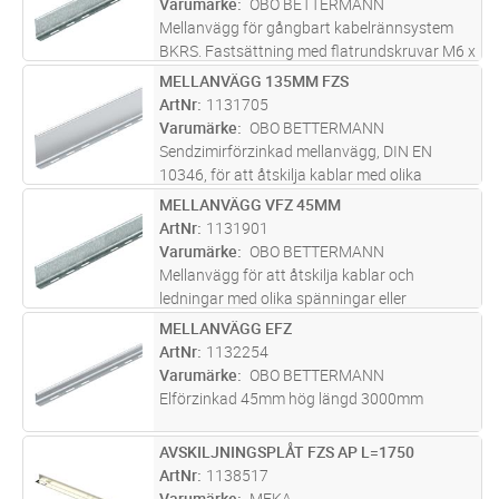
Varumärke
OBO BETTERMANN
Mellanvägg för gångbart kabelrännsystem
BKRS. Fastsättning med flatrundskruvar M6 x
12 mm i bottenperforeringen.
MELLANVÄGG 135MM FZS
Lägg i kundvagn
ST
ArtNr
1131705
Varumärke
OBO BETTERMANN
Sendzimirförzinkad mellanvägg, DIN EN
10346, för att åtskilja kablar med olika
spänningar eller funktioner.
MELLANVÄGG VFZ 45MM
Lägg i kundvagn
M
ArtNr
1131901
Varumärke
OBO BETTERMANN
Mellanvägg för att åtskilja kablar och
ledningar med olika spänningar eller
funktioner.
MELLANVÄGG EFZ
Lägg i kundvagn
ST
ArtNr
1132254
Varumärke
OBO BETTERMANN
Elförzinkad 45mm hög längd 3000mm
AVSKILJNINGSPLÅT FZS AP L=1750
Lägg i kundvagn
ST
ArtNr
1138517
Varumärke
MEKA