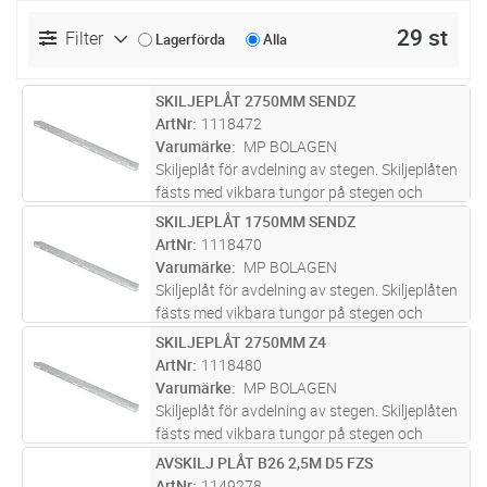
29 st
Filter
Lagerförda
Alla
SKILJEPLÅT 2750MM SENDZ
Lägg i kundvagn
ST
ArtNr
1118472
Varumärke
MP BOLAGEN
Skiljeplåt för avdelning av stegen. Skiljeplåten
fästs med vikbara tungor på stegen och
skarvas genom överlappning.
SKILJEPLÅT 1750MM SENDZ
Lägg i kundvagn
ST
ArtNr
1118470
Varumärke
MP BOLAGEN
Skiljeplåt för avdelning av stegen. Skiljeplåten
fästs med vikbara tungor på stegen och
skarvas genom överlappning.
SKILJEPLÅT 2750MM Z4
Lägg i kundvagn
ST
ArtNr
1118480
Varumärke
MP BOLAGEN
Skiljeplåt för avdelning av stegen. Skiljeplåten
fästs med vikbara tungor på stegen och
skarvas genom överlappning.
AVSKILJ PLÅT B26 2,5M D5 FZS
Lägg i kundvagn
ST
ArtNr
1149278