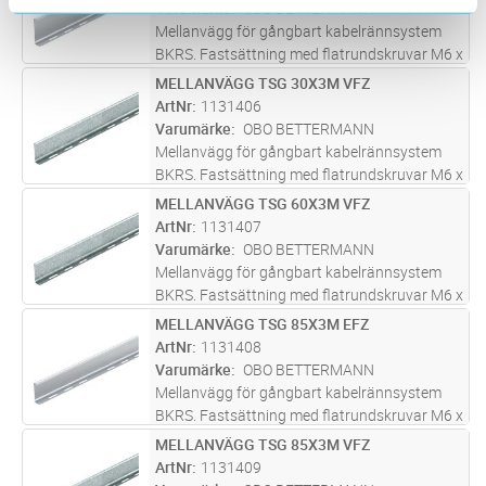
Varumärke
OBO BETTERMANN
Mellanvägg för gångbart kabelrännsystem
BKRS. Fastsättning med flatrundskruvar M6 x
12 mm i bottenperforeringen.
MELLANVÄGG TSG 30X3M VFZ
Lägg i kundvagn
ST
ArtNr
1131406
Varumärke
OBO BETTERMANN
Mellanvägg för gångbart kabelrännsystem
BKRS. Fastsättning med flatrundskruvar M6 x
12 mm i bottenperforeringen.
MELLANVÄGG TSG 60X3M VFZ
Lägg i kundvagn
ST
ArtNr
1131407
Varumärke
OBO BETTERMANN
Mellanvägg för gångbart kabelrännsystem
BKRS. Fastsättning med flatrundskruvar M6 x
12 mm i bottenperforeringen.
MELLANVÄGG TSG 85X3M EFZ
Lägg i kundvagn
ST
ArtNr
1131408
Varumärke
OBO BETTERMANN
Mellanvägg för gångbart kabelrännsystem
BKRS. Fastsättning med flatrundskruvar M6 x
12 mm i bottenperforeringen.
MELLANVÄGG TSG 85X3M VFZ
Lägg i kundvagn
ST
ArtNr
1131409